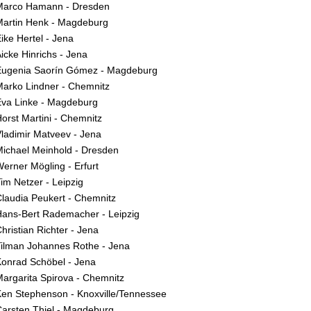
Marco Hamann - Dresden
Martin Henk - Magdeburg
ike Hertel - Jena
icke Hinrichs - Jena
Eugenia Saorín Gómez - Magdeburg
arko Lindner - Chemnitz
Eva Linke - Magdeburg
orst Martini - Chemnitz
ladimir Matveev - Jena
ichael Meinhold - Dresden
erner Mögling - Erfurt
im Netzer - Leipzig
laudia Peukert - Chemnitz
ans-Bert Rademacher - Leipzig
hristian Richter - Jena
ilman Johannes Rothe - Jena
onrad Schöbel - Jena
argarita Spirova - Chemnitz
en Stephenson - Knoxville/Tennessee
arsten Thiel - Magdeburg