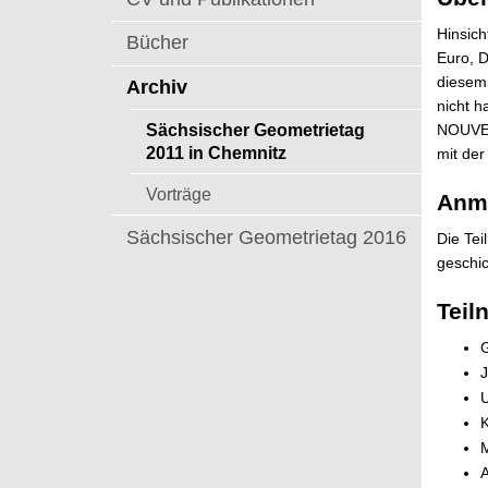
t
Hinsic
Bücher
Euro, D
diesem 
Archiv
nicht h
Sächsischer Geometrietag
NOUVEAU
2011 in Chemnitz
mit der
Vorträge
Anm
Sächsischer Geometrietag 2016
Die Te
geschic
Teil
U
M