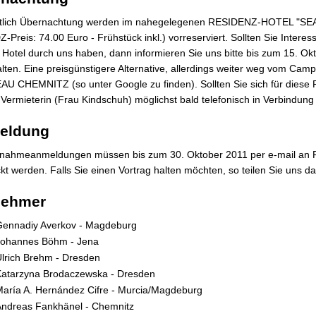
htlich Übernachtung werden im nahegelegenen RESIDENZ-HOTEL "SEA
Z-Preis: 74.00 Euro - Frühstück inkl.) vorreserviert. Sollten Sie Intere
Hotel durch uns haben, dann informieren Sie uns bitte bis zum 15. Okto
alten. Eine preisgünstigere Alternative, allerdings weiter weg vom Cam
 CHEMNITZ (so unter Google zu finden). Sollten Sie sich für diese Pe
 Vermieterin (Frau Kindschuh) möglichst bald telefonisch in Verbindu
eldung
ilnahmeanmeldungen müssen bis zum 30. Oktober 2011 per e-mail an F
kt werden. Falls Sie einen Vortrag halten möchten, so teilen Sie uns
nehmer
Gennadiy Averkov - Magdeburg
Johannes Böhm - Jena
lrich Brehm - Dresden
Katarzyna Brodaczewska - Dresden
aría A. Hernández Cifre - Murcia/Magdeburg
Andreas Fankhänel - Chemnitz