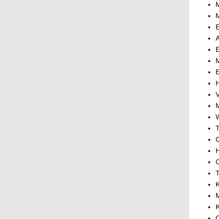
E
A
M
H
V
M
W
T
C
H
C
T
K
M
K
C