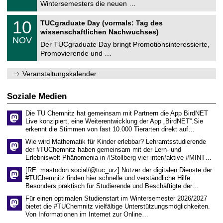
0
Wintersemesters die neuen …
m
.
n
2
Z
i
1
10
TUCgraduate Day (vormals: Tag des
0
e
t
0
2
wissenschaftlichen Nachwuchses)
n
z
.
6
NOV
t
1
Der TUCgraduate Day bringt Promotionsinteressierte,
r
1
Promovierende und …
u
.
m
2
f
0
Veranstaltungskalender
ü
2
r
6
d
Soziale Medien
e
n
Die TU Chemnitz hat gemeinsam mit Partnern die App BirdNET
w
Live konzipiert, eine Weiterentwicklung der App „BirdNET“.Sie
i
erkennt die Stimmen von fast 10.000 Tierarten direkt auf…
s
s
Wie wird Mathematik für Kinder erlebbar? Lehramtsstudierende
e
der #TUChemnitz haben gemeinsam mit der Lern- und
n
Erlebniswelt Phänomenia in #Stollberg vier inter#aktive #MINT…
s
c
[RE: mastodon.social/@tuc_urz] Nutzer der digitalen Dienste der
h
#TUChemnitz finden hier schnelle und verständliche Hilfe.
a
Besonders praktisch für Studierende und Beschäftigte der…
f
t
Für einen optimalen Studienstart im Wintersemester 2026/2027
l
bietet die #TUChemnitz vielfältige Unterstützungsmöglichkeiten.
i
Von Informationen im Internet zur Online…
c