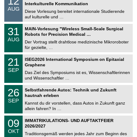
12
2
Interkulturelle Kommunikation
n
.
AUG
s
0
Diese Vorlesung bereitet internationale Studierende
t
8
auf kulturelle und …
i
.
g
2
T
e
3
31
MAIN-Vorlesung "Wireless Small-Scale Surgical
0
U
1
2
Robots for Precision Medical …
C
.
6
AUG
h
0
Der Vortrag stellt drahtlose medizinische Mikroroboter
e
8
für gezielte, …
m
.
n
2
T
i
2
21
ISEG2026 International Symposium on Epitaxial
0
U
t
1
2
Graphene
C
z
.
6
SEP
h
0
Das Ziel des Symposiums ist es, Wissenschaftlerinnen
e
9
und Wissenschaftler …
m
.
n
2
T
i
2
26
Selbstfahrende Autos: Technik und Zukunft
0
U
t
6
2
hautnah erleben
C
z
.
6
SEP
h
0
Kannst du dir vorstellen, dass Autos in Zukunft ganz
e
9
allein fahren? In …
m
.
n
2
T
i
0
09
IMMATRIKULATIONS- UND AUFTAKTFEIER
0
U
t
9
2
2026/2027
C
z
.
6
OKT
h
1
Traditionsgemäß werden jedes Jahr zum Beginn des
e