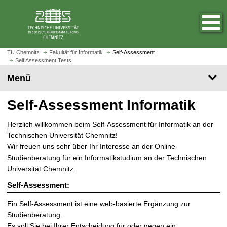
S
S
t
p
a
r
r
i
t
n
TU Chemnitz
Fakultät für Informatik
Self-Assessment
s
Self Assessment Tests
g
e
e
Menü
i
z
t
u
Self-Assessment Informatik
e
m
a
H
Herzlich willkommen beim Self-Assessment für Informatik an der
u
a
Technischen Universität Chemnitz!
f
u
Wir freuen uns sehr über Ihr Interesse an der Online-
r
p
Studienberatung für ein Informatikstudium an der Technischen
u
t
Universität Chemnitz.
f
i
e
Self-Assessment:
n
n
h
Ein Self-Assessment ist eine web-basierte Ergänzung zur
a
Studienberatung.
l
Es soll Sie bei Ihrer Entscheidung für oder gegen ein