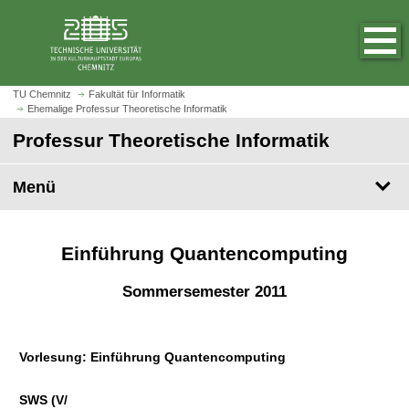
S
S
t
p
a
r
r
i
t
n
TU Chemnitz
Fakultät für Informatik
s
Ehemalige Professur Theoretische Informatik
g
e
e
Professur Theoretische Informatik
i
z
t
u
Menü
e
m
a
H
u
a
f
Einführung Quantencomputing
u
r
p
u
Sommersemester 2011
t
f
i
e
n
n
h
Vorlesung: Einführung Quantencomputing
a
l
SWS (V/