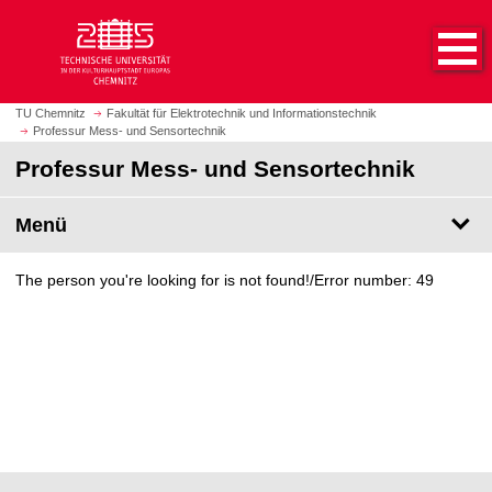
S
S
t
p
a
r
r
i
t
n
TU Chemnitz
Fakultät für Elektrotechnik und Informationstechnik
s
Professur Mess- und Sensortechnik
g
e
e
Professur Mess- und Sensortechnik
i
z
t
u
Menü
e
m
a
H
u
The person you're looking for is not found!/Error number: 49
a
f
u
r
p
u
t
f
i
e
n
n
h
a
l