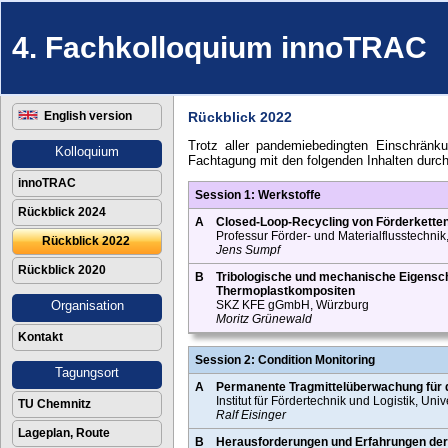
4. Fachkolloquium innoTRAC
English version
Rückblick 2022
Trotz aller pandemiebedingten Einschränk
Kolloquium
Fachtagung mit den folgenden Inhalten durc
innoTRAC
Session 1: Werkstoffe
Rückblick 2024
A
Closed-Loop-Recycling von Förderketten
Professur Förder- und Materialflusstechnik
Rückblick 2022
Jens Sumpf
Rückblick 2020
B
Tribologische und mechanische Eigensch
Thermoplastkompositen
Organisation
SKZ KFE gGmbH, Würzburg
Moritz Grünewald
Kontakt
Session 2: Condition Monitoring
Tagungsort
A
Permanente Tragmittelüberwachung für di
Institut für Fördertechnik und Logistik, Unive
TU Chemnitz
Ralf Eisinger
Lageplan, Route
B
Herausforderungen und Erfahrungen der 