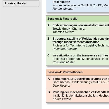
Rollenketten
Anreise, Hotels
iwis antriebssysteme GmbH & Co. KG, Mü
Florian Wimmer
Session 3: Faserseile
A
Endverbindungen von kunststoffummante
Trowis GmbH, Chemnitz
Thorsten Heinze
B
Structural stability of Polylactide rope 
through fused filament fabrication
Professur für Technische Logistik, Technis
Raimond Hofmann
C
Investigations on the transverse stiffnes
Professur Förder- und Materialflusstechnik
Christoph Müller
Session 4: Prüfmethoden
A
Tieftemperatur-Dauerbiegeprüfung von 
Sächsisches Textilforschungsinstitut e.V. 
Uwe Metzner
B
Prüfung der mechanischen Zeitstandfest
Institut für Materialwissenschaften, Hochs
Enrico Putzke