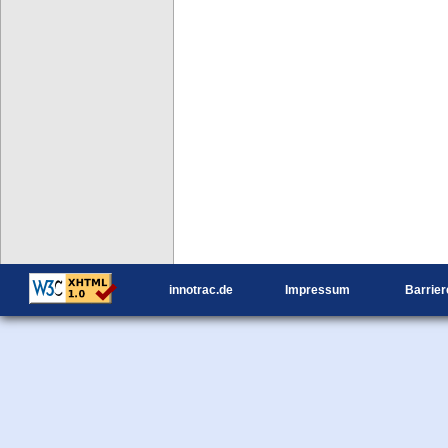
innotrac.de
Impressum
Barrier