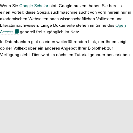
a
-
t
i
Wenn Sie
Google Scholar
statt Google nutzen, haben Sie bereits
t
/
i
n
einen Vorteil: diese Spezialsuchmaschine sucht von vorn herein nur in
i
a
o
-
akademischen Webseiten nach wissenschaftlichen Volltexten und
o
u
n
/
Literaturnachweisen. Einige Dokumente stehen im Sinne des
Open
n
s
a
Access
generell frei zugänglich im Netz.
b
u
l
In Datenbanken gibt es einen weiterführenden Link, der Ihnen zeigt,
s
e
ob der Volltext über ein anderes Angebot Ihrer Bibliothek zur
b
n
Verfügung steht. Dies wird im nächsten Tutorial genauer beschrieben.
l
d
e
e
n
n
d
e
n