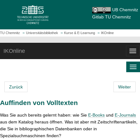
L
UB Chemnitz
i
Gitlab TU Chemnitz
n
k
z
B
TU Chemnitz
Universitätsbibliothek
Kurse & E-Learnung
IKOnline
u
r
r
e
IKOnline
S
N
a
t
a
d
a
v
M
c
N
r
i
o
r
a
t
g
d
v
u
s
a
u
Zurück
Weiter
i
m
e
t
l
g
b
i
i
N
Auffinden von Volltexten
a
N
t
o
a
t
a
e
n
v
Was Sie auch bereits gelernt haben: wie Sie
E-Books
und
E-Journals
i
v
e
i
aus dem Katalog heraus öffnen. Was ist aber mit Zeitschriftenartikeln,
o
i
i
g
die Sie in bibliographischen Datenbanken oder in
n
g
n
a
Spezialsuchmaschinen finden?
e