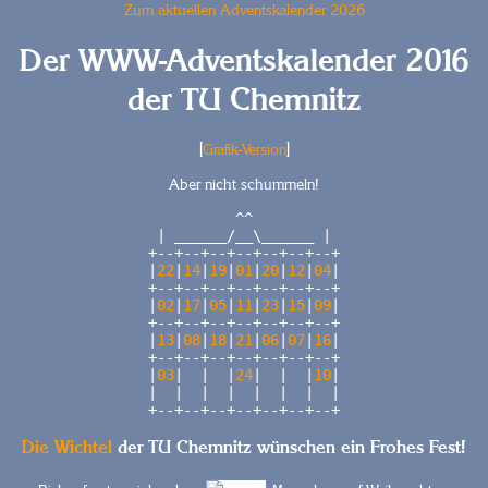
Zum aktuellen Adventskalender 2026
Der WWW-Adventskalender 2016
der TU Chemnitz
[
Grafik-Version
]
Aber nicht schummeln!
          ^^          

 | ______/__\______ | 

+--+--+--+--+--+--+--+

|
22
|
14
|
19
|
01
|
20
|
12
|
04
|

+--+--+--+--+--+--+--+

|
02
|
17
|
05
|
11
|
23
|
15
|
09
|

+--+--+--+--+--+--+--+

|
13
|
08
|
18
|
21
|
06
|
07
|
16
|

+--+--+--+--+--+--+--+

|
03
|  |  |
24
|  |  |
10
|

|  |  |  |  |  |  |  |

Die Wichtel
der TU Chemnitz wünschen ein Frohes Fest!