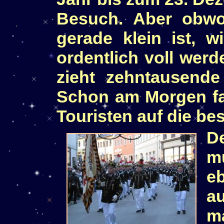
Besuch. Aber obwo
gerade klein ist, 
ordentlich voll wer
zieht zehntausend
Schon am Morgen fa
Touristen auf die be
D
m
e
au