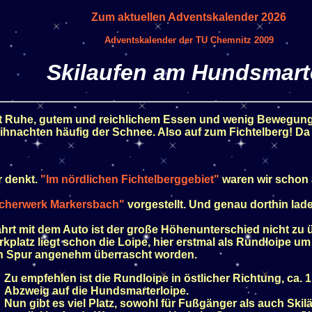
Zum aktuellen Adventskalender 2026
Adventskalender der TU Chemnitz 2009
Skilaufen am Hundsmart
it Ruhe, gutem und reichlichem Essen und wenig Bewegung. 
hnachten häufig der Schnee. Also auf zum Fichtelberg! Da f
r denkt.
"Im nördlichen Fichtelberggebiet"
waren wir schon 
cherwerk Markersbach"
vorgestellt. Und genau dorthin lade
ahrt mit dem Auto ist der große Höhenunterschied nicht zu 
kplatz liegt schon die Loipe, hier erstmal als Rundloipe u
en Spur angenehm überrascht worden.
Zu empfehlen ist die Rundloipe in östlicher Richtung, ca. 
Abzweig auf die Hundsmarterloipe.
Nun gibt es viel Platz, sowohl für Fußgänger als auch Skilä