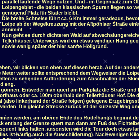
parallel laufende Wege nutzen. Und - im Gegensatz zum O
Loipengebiet - die beiden klassischen Spuren liegen so we
genügend Platz für Skater bleibt.
Die breite Schneise führt ca. 6 Km immer geradeaus, bevor
Loipe ab der Wegekreuzung mit der Altpöhlaer Straße ein
annimmt.
Nun geht es durch dichteren Wald auf abwechslungsreich
Tellerhäuser. Unterwegs wird ein etwas windiger Hang gequ
sowie wenig später der hier sanfte Höllgrund.
rsehen, wir blicken von oben auf diesen herab. Auf der ander
e Meter weiter sollte entsprechend dem Wegweiser die Loipe
lten zu sehenden Aufforderung zum Abschnallen der Skier
d eng.
 gönnen. Entweder man quert am Parkplatz die Straße und h
fhaus oder ca. 100m oberhalb den Tellerhäuser Hof. Die dri
(also linkerhand der Straße folgen) gelegene Erzgebirgsst
erden. Die gleiche Strecke zurück ist der kürzeste Weg un
mmen werden, am oberen Ende des Rodelhangs beginnt der
ck entlang der Grenze quert man dann am Fuß des Fichtelbe
squent links halten, ansonsten wird die Tour doch etwas la
es ist häufig auch die Ausschilderung). Nach wenigen Kilo