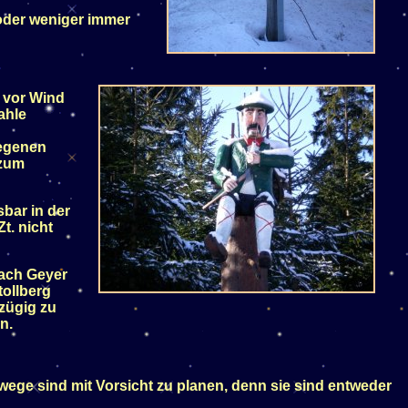
 oder weniger immer
 vor Wind
ahle
legenen
 zum
bar in der
Zt. nicht
nach Geyer
tollberg
zügig zu
n.
ge sind mit Vorsicht zu planen, denn sie sind entweder