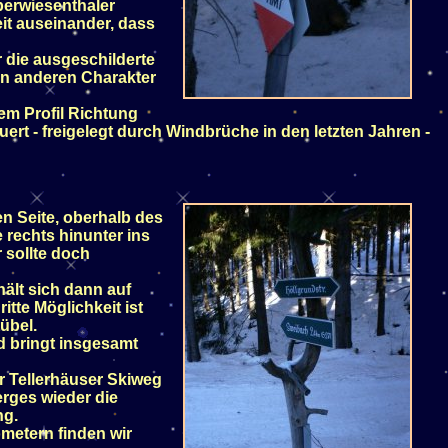
berwiesenthaler
it auseinander, dass
 die ausgeschilderte
en anderen Charakter
em Profil Richtung
ert - freigelegt durch Windbrüche in den letzten Jahren -
en Seite, oberhalb des
 rechts hinunter ins
 sollte doch
ält sich dann auf
tte Möglichkeit ist
übel.
d bringt insgesamt
 Tellerhäuser Skiweg
rges wieder die
ng.
metern finden wir