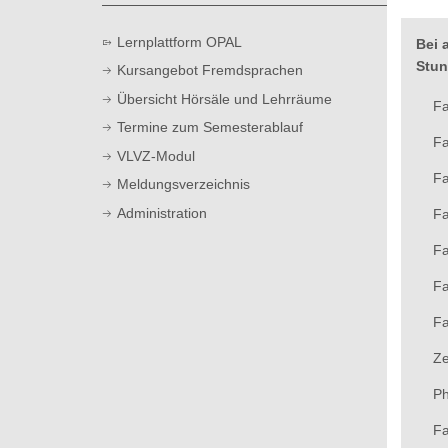
t
Lernplattform OPAL
Bei 
Stun
Kursangebot Fremdsprachen
Übersicht Hörsäle und Lehrräume
Fa
Termine zum Semesterablauf
Fa
VLVZ-Modul
Fa
Meldungsverzeichnis
Administration
Fa
Fa
Fa
Fa
Ze
Ph
Fa