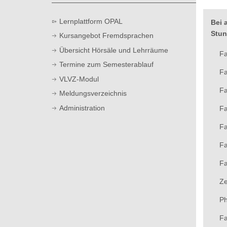
t
Lernplattform OPAL
Bei 
Stun
Kursangebot Fremdsprachen
Übersicht Hörsäle und Lehrräume
Fa
Termine zum Semesterablauf
Fa
VLVZ-Modul
Fa
Meldungsverzeichnis
Administration
Fa
Fa
Fa
Fa
Ze
Ph
Fa