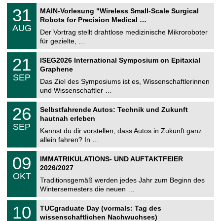
T
3
31
MAIN-Vorlesung "Wireless Small-Scale Surgical
U
1
Robots for Precision Medical …
C
.
AUG
h
0
Der Vortrag stellt drahtlose medizinische Mikroroboter
e
8
für gezielte, …
m
.
n
2
T
i
2
21
ISEG2026 International Symposium on Epitaxial
0
U
t
1
2
Graphene
C
z
.
6
SEP
h
0
Das Ziel des Symposiums ist es, Wissenschaftlerinnen
e
9
und Wissenschaftler …
m
.
n
2
T
i
2
26
Selbstfahrende Autos: Technik und Zukunft
0
U
t
6
2
hautnah erleben
C
z
.
6
SEP
h
0
Kannst du dir vorstellen, dass Autos in Zukunft ganz
e
9
allein fahren? In …
m
.
n
2
T
i
0
09
IMMATRIKULATIONS- UND AUFTAKTFEIER
0
U
t
9
2
2026/2027
C
z
.
6
OKT
h
1
Traditionsgemäß werden jedes Jahr zum Beginn des
e
0
Wintersemesters die neuen …
m
.
n
2
Z
i
1
10
TUCgraduate Day (vormals: Tag des
0
e
t
0
2
wissenschaftlichen Nachwuchses)
n
z