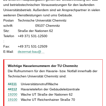
t
und betriebstechnischen Voraussetzungen für den laufenden
Universitätsbetrieb. Außerdem sind wir Ansprechpartner in vielen
weiteren Dienstleistungen rund ums Gebäude.
Postan
Technische Universität Chemnitz
schrift:
09107 Chemnitz
Sitz:
Straße der Nationen 62
Telefon
+49 371 531-12500
:
Fax:
+49 371 531-12509
E-Mail:
dezernat-bau@…
Wichtige Havarienummern der TU Chemnitz
Die Rufnummern für den Havarie- bzw. Notfall innerhalb der
Technischen Universität Chemnitz sind:
44111
Universitätsnotruf/Wache
44112
Havarietelefon der Gebäudeleitzentrale
19200
Wache UT Straße der Nationen 62
19100
Wache UT Reichenhainer Straße 70