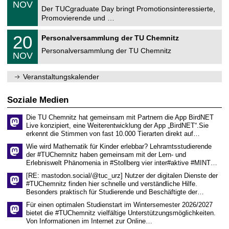
.
6
NOV
t
1
Der TUCgraduate Day bringt Promotionsinteressierte,
r
1
Promovierende und …
u
.
m
2
T
f
2
20
Personalversammlung der TU Chemnitz
0
U
ü
0
2
C
r
Personalversammlung der TU Chemnitz
.
6
NOV
h
d
1
e
e
1
m
n
.
Veranstaltungskalender
n
w
2
i
i
0
t
s
2
Soziale Medien
z
s
6
e
Die TU Chemnitz hat gemeinsam mit Partnern die App BirdNET
n
Live konzipiert, eine Weiterentwicklung der App „BirdNET“.Sie
s
erkennt die Stimmen von fast 10.000 Tierarten direkt auf…
c
h
Wie wird Mathematik für Kinder erlebbar? Lehramtsstudierende
a
der #TUChemnitz haben gemeinsam mit der Lern- und
f
Erlebniswelt Phänomenia in #Stollberg vier inter#aktive #MINT…
t
l
[RE: mastodon.social/@tuc_urz] Nutzer der digitalen Dienste der
i
#TUChemnitz finden hier schnelle und verständliche Hilfe.
c
Besonders praktisch für Studierende und Beschäftigte der…
h
e
Für einen optimalen Studienstart im Wintersemester 2026/2027
n
bietet die #TUChemnitz vielfältige Unterstützungsmöglichkeiten.
N
Von Informationen im Internet zur Online…
a