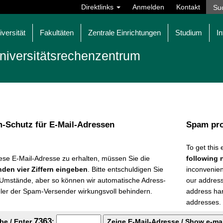
Direktlinks
Anmelden
Kontakt
iversität
Fakultäten
Zentrale Einrichtungen
Studium
In
niversitäts­rechen­zentrum
-Schutz für E-Mail-Adressen
Spam pro
To get this
ese E-Mail-Adresse zu erhalten, müssen Sie die
following 
nden vier Ziffern eingeben
. Bitte entschuldigen Sie
inconvenienc
 Umstände, aber so können wir automatische Adress-
our addres
er der Spam-Versender wirkungsvoll behindern.
address ha
addresses.
7
3
6
3
be / Enter
: