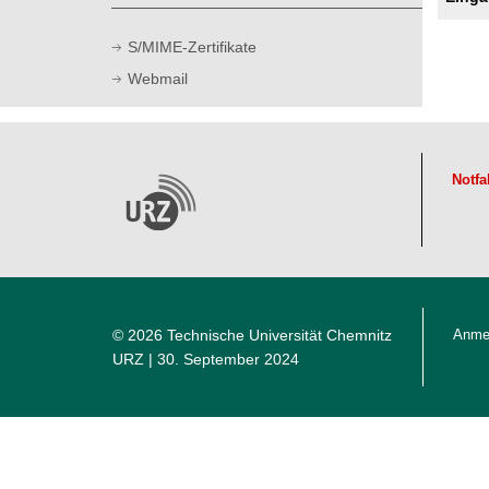
t
S/MIME-Zertifikate
Webmail
Notfa
© 2026 Technische Universität Chemnitz
Anme
URZ
| 30. September 2024