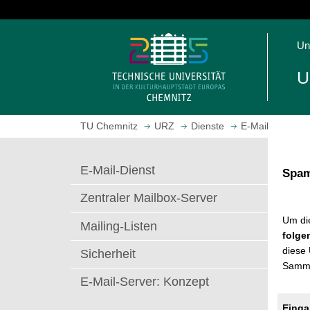
S
p
S
r
Un
t
i
a
n
U
r
g
t
e
s
z
TU Chemnitz
URZ
Dienste
E-Mail
e
u
i
m
t
H
E-Mail-Dienst
Spam
e
a
a
u
Zentraler Mailbox-Server
u
p
Um di
f
t
Mailing-Listen
folge
r
i
diese
Sicherheit
u
n
Samml
f
h
E-Mail-Server: Konzept
e
a
n
l
Einga