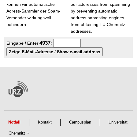
t
können wir automatische
our addresses from spamming
Adress-Sammler der Spam-
by preventing automatic
Versender wirkungsvoll
address harvesting engines
behindern.
from obtaining TU Chemnitz
addresses.
4
9
3
7
Eingabe / Enter
:
Notfall
Kontakt
Campusplan
Universität
Chemnitz