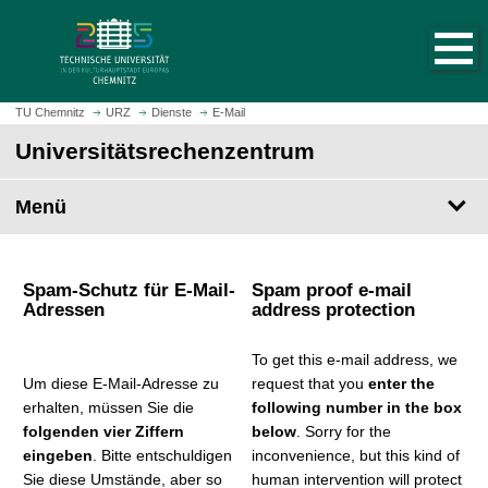
S
S
t
p
a
r
r
i
t
n
TU Chemnitz
URZ
Dienste
E-Mail
s
g
Universitäts­rechen­zentrum
e
e
i
z
t
Menü
u
e
m
a
H
u
a
Spam-Schutz für E-Mail-
Spam proof e-mail
f
u
Adressen
address protection
r
p
u
t
To get this e-mail address, we
f
i
Um diese E-Mail-Adresse zu
request that you
enter the
e
n
erhalten, müssen Sie die
following number in the box
n
h
folgenden vier Ziffern
below
. Sorry for the
a
eingeben
. Bitte entschuldigen
inconvenience, but this kind of
l
Sie diese Umstände, aber so
human intervention will protect