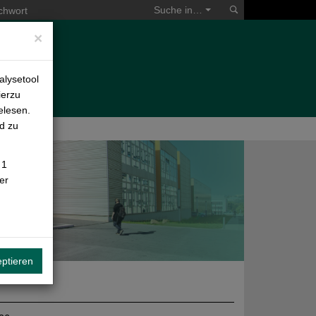
Suchen
Suche in…
×
ternational
alysetool
ierzu
elesen.
d zu
 1
er
ptieren