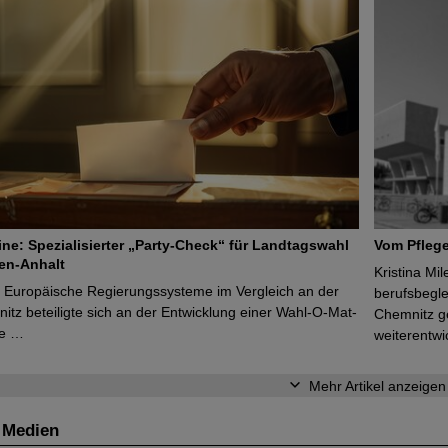
line: Spezialisierter „Party-Check“ für Landtagswahl
Vom Pfleg
en-Anhalt
Kristina Mi
r Europäische Regierungssysteme im Vergleich an der
berufsbegl
tz beteiligte sich an der Entwicklung einer Wahl-O-Mat-
Chemnitz ge
ve …
weiterentwi
Mehr Artikel anzeigen
 Medien