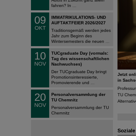
n
2
i
fahren? In …
0
t
2
z
T
6
0
09
IMMATRIKULATIONS- UND
U
9
AUFTAKTFEIER 2026/2027
C
.
OKT
h
1
Traditionsgemäß werden jedes
e
0
Jahr zum Beginn des
m
.
Wintersemesters die neuen …
n
2
i
0
Z
t
1
10
2
TUCgraduate Day (vormals:
e
z
0
6
Tag des wissenschaftlichen
n
.
NOV
t
Nachwuchses)
1
r
1
Der TUCgraduate Day bringt
u
Jetzt on
.
Promotionsinteressierte,
m
2
in Sachs
f
Promovierende und …
0
ü
Professu
2
r
T
6
2
20
Personalversammlung der
TU Chemni
d
U
0
TU Chemnitz
e
C
Alternati
.
NOV
n
h
1
Personalversammlung der TU
w
e
1
Chemnitz
i
m
.
s
n
2
s
i
0
e
t
2
Soziale
n
z
6