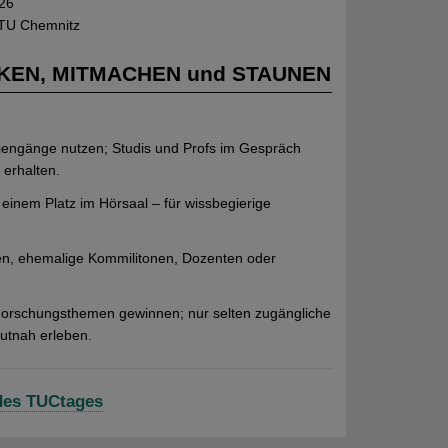
26
TU Chemnitz
DECKEN, MITMACHEN und STAUNEN
iengänge nutzen; Studis und Profs im Gespräch
 erhalten.
einem Platz im Hörsaal – für wissbegierige
en, ehemalige Kommilitonen, Dozenten oder
 Forschungsthemen gewinnen; nur selten zugängliche
utnah erleben.
des TUCtages