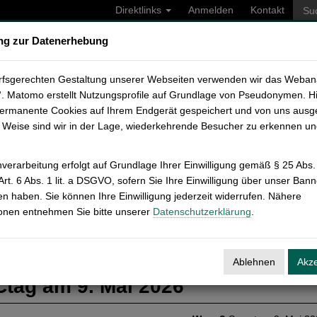
Direktlinks
Anmelden
Kontakt
ung zur Datenerhebung
iversität
Fakultäten
Zentrale Einrichtungen
Studium
In
UCtag – 9. Mai 2026
rfsgerechten Gestaltung unserer Webseiten verwenden wir das Weban
. Matomo erstellt Nutzungsprofile auf Grundlage von Pseudonymen. H
ermanente Cookies auf Ihrem Endgerät gespeichert und von uns ausg
e Weise sind wir in der Lage, wiederkehrende Besucher zu erkennen un
n
verarbeitung erfolgt auf Grundlage Ihrer Einwilligung gemäß § 25 Abs.
t. 6 Abs. 1 lit. a DSGVO, sofern Sie Ihre Einwilligung über unser Bann
 haben. Sie können Ihre Einwilligung jederzeit widerrufen. Nähere
ionen entnehmen Sie bitte unserer
Datenschutzerklärung
.
Ablehnen
Akze
tag am 9. Mai 2026