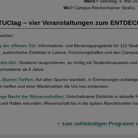
Wann?
Samstag, 9. Mai 20
Wo?
Campus Reichenhainer Straße, 
 TUCtag – vier Veranstaltungen zum ENT
warten:
g der offenen Tür:
Informations- und Beratungsangebote für 115 Stud
; authentische Einblicke in Labore, Forschungshallen und den Campus
nder-Uni:
Studieren ausprobieren, so richtig mit Studentenausweis und 
chstalente ab 6 Jahre.
. Alumni-Treffen:
Auf alten Spuren wandeln, in Erinnerungen schwelg
n treffen und beim Wiedersehen die Uni neu entdecken.
nge Nacht der Wissenschaften:
Unterhaltsame Einblicke in aktuelle
und Hallen erkunden; Wissenschaft bis in die späten Abendstunden ha
zum vollständigen Programm 