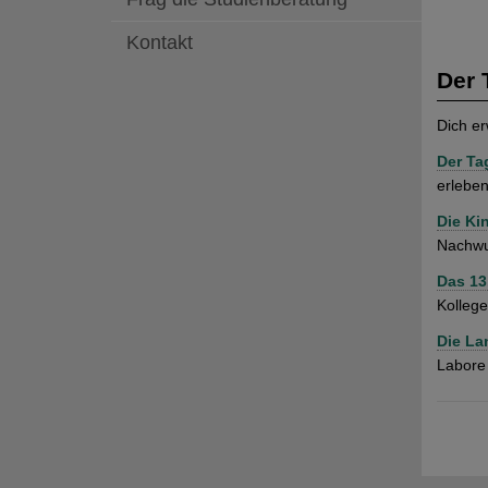
t
Kontakt
Der
Dich er
Der Ta
erleben
Die Ki
Nachwu
Das 13
Kollege
Die La
Labore 