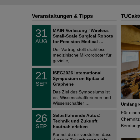
Veranstaltungen & Tipps
TUCaktu
T
3
31
MAIN-Vorlesung "Wireless
U
1
Small-Scale Surgical Robots
C
.
AUG
h
for Precision Medical …
0
e
8
Der Vortrag stellt drahtlose
m
.
medizinische Mikroroboter für
n
2
i
gezielte, …
0
t
2
z
T
6
2
21
ISEG2026 International
U
1
Symposium on Epitaxial
C
.
SEP
h
Graphene
0
e
9
Das Ziel des Symposiums ist
m
.
es, Wissenschaftlerinnen und
n
2
i
Wissenschaftler …
Umfangre
0
t
2
z
T
Für einen
6
2
26
Selbstfahrende Autos:
U
6
Chemnitz 
Technik und Zukunft
C
.
SEP
Beratung
h
hautnah erleben
0
e
9
Kannst du dir vorstellen, dass
m
.
Autos in Zukunft ganz allein