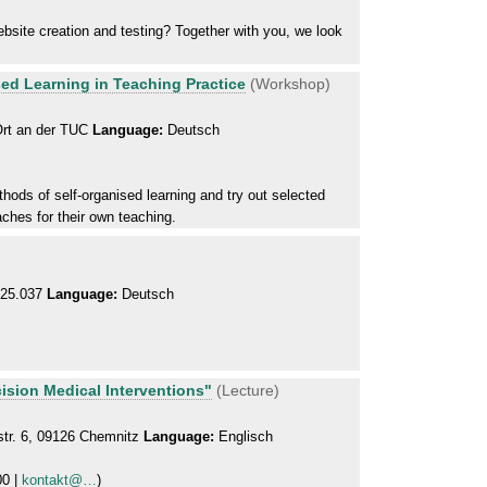
bsite creation and testing? Together with you, we look
d Learning in Teaching Practice
(Workshop)
 Ort an der TUC
Language:
Deutsch
thods of self-organised learning and try out selected
ches for their own teaching.
C25.037
Language:
Deutsch
ision Medical Interventions"
(Lecture)
tr. 6, 09126 Chemnitz
Language:
Englisch
00 |
kontakt@…
)