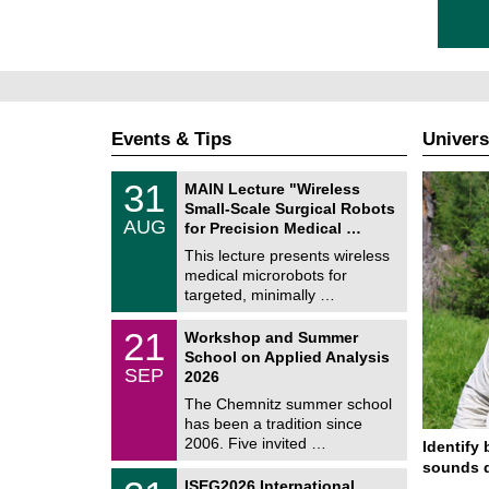
Events & Tips
Univers
T
3
31
MAIN Lecture "Wireless
U
1
Small-Scale Surgical Robots
C
/
AUG
h
for Precision Medical …
0
e
8
This lecture presents wireless
m
/
medical microrobots for
n
2
i
targeted, minimally …
0
t
2
z
M
6
2
21
Workshop and Summer
a
1
School on Applied Analysis
t
/
SEP
h
2026
0
e
9
The Chemnitz summer school
m
/
has been a tradition since
a
2
t
2006. Five invited …
Identify 
0
i
2
sounds d
c
T
6
2
ISEG2026 International