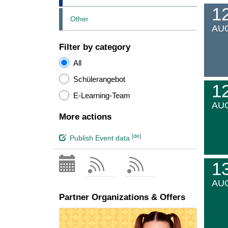
1
Other
AU
Filter by category
All
Schülerangebot
1
E-Learning-Team
AU
More actions
[de]
Publish Event data
1
AU
Partner Organizations & Offers