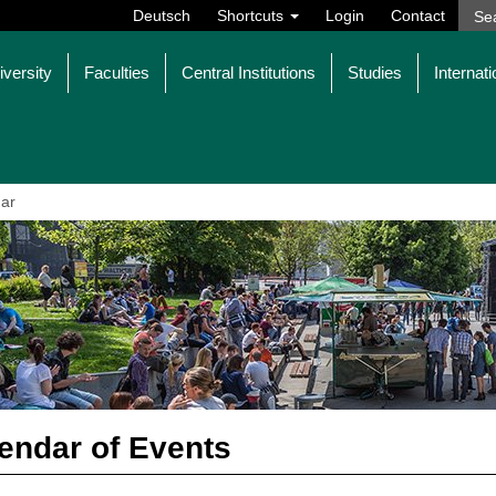
Deutsch
Shortcuts
Login
Contact
iversity
Faculties
Central Institutions
Studies
Internati
ar
endar of Events