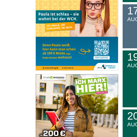
1
AU
1
AU
2
AU