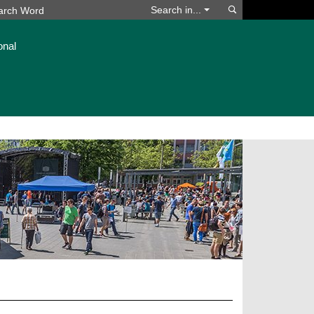
Search
Search in...
onal