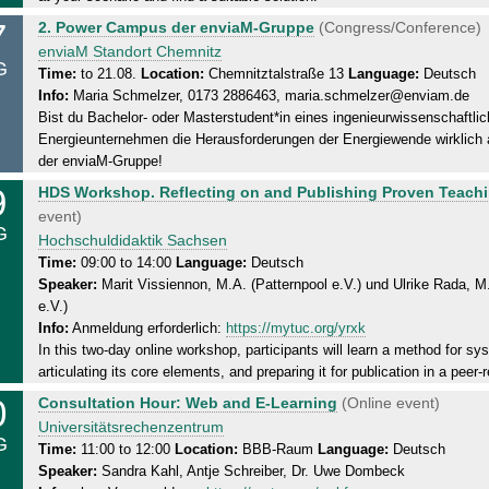
a
0
7
M
2. Power Campus der enviaM-Gruppe
(Congress/Conference)
y
8
o
enviaM Standort Chemnitz
,
.
G
n
Time:
to 21.08.
Location:
Chemnitztalstraße 13
Language:
Deutsch
1
2
Info:
Maria Schmelzer, 0173 2886463, maria.schmelzer@enviam.de
d
3
0
Bist du Bachelor- oder Masterstudent*in eines ingenieurwissenschaftli
a
.
2
Energieunternehmen die Herausforderungen der Energiewende wirkli
y
0
6
der enviaM-Gruppe!
,
8
9
W
HDS Workshop. Reflecting on and Publishing Proven Teachi
2
.
e
event)
1
2
G
d
Hochschuldidaktik Sachsen
.
0
n
Time:
09:00 to 14:00
Language:
Deutsch
0
2
Speaker:
Marit Vissiennon, M.A. (Patternpool e.V.) und Ulrike Rada, M
e
8
6
e.V.)
s
.
Info:
Anmeldung erforderlich:
https://mytuc.org/yrxk
d
2
In this two-day online workshop, participants will learn a method for syst
a
0
articulating its core elements, and preparing it for publication in a peer-
y
2
0
T
Consultation Hour: Web and E-Learning
(Online event)
,
6
h
Universitätsrechenzentrum
1
G
u
Time:
11:00 to 12:00
Location:
BBB-Raum
Language:
Deutsch
9
Speaker:
Sandra Kahl, Antje Schreiber, Dr. Uwe Dombeck
r
.