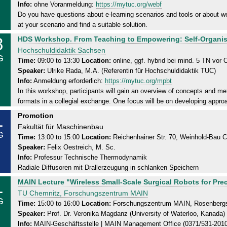
Info:
ohne Voranmeldung:
https://mytuc.org/webf
s
.
Do you have questions about e-learning scenarios and tools or about we
d
0
at your scenario and find a suitable solution.
a
8
8
F
HDS Workshop. From Teaching to Empowering: Self-Organise
y
.
r
Hochschuldidaktik Sachsen
,
2
G
i
Time:
09:00 to 13:30
Location:
online, ggf. hybrid bei mind. 5 TN vor
2
0
Speaker:
Ulrike Rada, M.A. (Referentin für Hochschuldidaktik TUC)
d
7
2
Info:
Anmeldung erforderlich:
https://mytuc.org/mpbt
a
.
6
In this workshop, participants will gain an overview of concepts and me
y
0
formats in a collegial exchange. One focus will be on developing approa
,
8
1
M
Promotion
2
.
o
Fakultät für Maschinenbau
8
2
G
n
Time:
13:00 to 15:00
Location:
Reichenhainer Str. 70, Weinhold-Bau 
.
0
Speaker:
Felix Oestreich, M. Sc.
d
0
2
Info:
Professur Technische Thermodynamik
a
8
6
Radiale Diffusoren mit Drallerzeugung in schlanken Speichern
y
.
1
M
,
MAIN Lecture "Wireless Small-Scale Surgical Robots for Prec
2
o
3
TU Chemnitz, Forschungszentrum MAIN
0
G
n
1
Time:
15:00 to 16:00
Location:
Forschungszentrum MAIN, Rosenbergs
2
Speaker:
Prof. Dr. Veronika Magdanz (University of Waterloo, Kanada)
d
.
6
Info:
MAIN-Geschäftsstelle | MAIN Management Office (0371/531-201
a
0