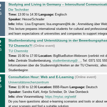
2
W
a
Studying and Living in Germany – Intercultural Communicat
2
e
y
Die Techniker
0
G
d
,
Time:
13:00 to 14:30
Language:
Englisch
2
Speaker:
Hesse/Schrader
n
1
6
Info:
Infos: Lisa Engmann; lisa.engmann@tk.de ; Anmeldung über Web
e
2
This lecture prepares international students for cultural and profession
s
.
and learn expectations of universities and companies to support integra
d
0
2
W
Studienberatung und Unterstützung in der Bewerbungsphas
a
8
e
TU Chemnitz?!
(Online event)
y
.
G
d
TU Chemnitz
,
2
n
Time:
15:00 to 17:00
Location:
BigBlueButton-Webroom (verlinkt mit d
1
0
Info:
Zentrale Studienberatung,
studienberatung@…
, Tel: 0371 531 55
e
2
2
Informationen über die Studienmöglichkeiten an der TU Chemnitz, all
s
.
6
Studienbeginn
d
0
3
T
a
Consultation Hour: Web and E-Learning
(Online event)
8
h
y
Universitätsrechenzentrum
.
G
u
,
Time:
11:00 to 12:00
Location:
BBB-Raum
Language:
Deutsch
2
Speaker:
Sandra Kahl, Antje Schreiber, Dr. Uwe Dombeck
r
1
0
Info:
ohne Voranmeldung:
https://mytuc.org/webf
s
2
2
Do you have questions about e-learning scenarios and tools or about we
d
.
6
at your scenario and find a suitable solution.