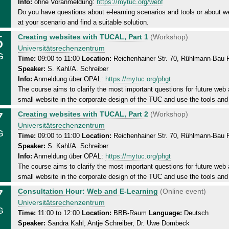
Info:
ohne Voranmeldung:
https://mytuc.org/webf
s
0
Do you have questions about e-learning scenarios and tools or about we
d
8
at your scenario and find a suitable solution.
a
.
5
T
Creating websites with TUCAL, Part 1
(Workshop)
y
2
u
Universitätsrechenzentrum
,
0
G
e
Time:
09:00 to 11:00
Location:
Reichenhainer Str. 70, Rühlmann-Bau
2
2
Speaker:
S. Kahl/A. Schreiber
s
0
6
Info:
Anmeldung über OPAL:
https://mytuc.org/phgt
d
.
The course aims to clarify the most important questions for future web 
a
0
small website in the corporate design of the TUC and use the tools an
y
8
7
T
Creating websites with TUCAL, Part 2
(Workshop)
,
.
h
Universitätsrechenzentrum
2
2
G
u
Time:
09:00 to 11:00
Location:
Reichenhainer Str. 70, Rühlmann-Bau
5
0
Speaker:
S. Kahl/A. Schreiber
r
.
2
Info:
Anmeldung über OPAL:
https://mytuc.org/phgt
s
0
6
The course aims to clarify the most important questions for future web 
d
8
small website in the corporate design of the TUC and use the tools an
a
.
7
T
Consultation Hour: Web and E-Learning
(Online event)
y
2
h
Universitätsrechenzentrum
,
0
G
u
Time:
11:00 to 12:00
Location:
BBB-Raum
Language:
Deutsch
2
2
Speaker:
Sandra Kahl, Antje Schreiber, Dr. Uwe Dombeck
r
7
6