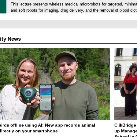
This lecture presents wireless medical microrobots for targeted, minima
y
8
and soft robots for imaging, drug delivery, and the removal of blood clo
,
.
3
2
1
0
.
2
ity News
0
6
8
.
2
0
2
6
birds offline using AI: New app records animal
ClikBridge 
irectly on your smartphone
up Manage
School in 