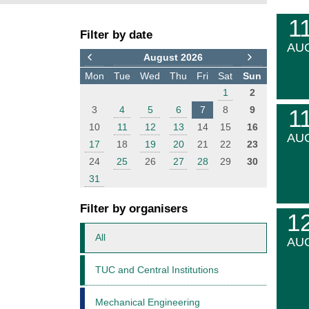
F
E
1
Filter by date
i
v
AU
l
e
August 2026
t
n
Mon
Tue
Wed
Thu
Fri
Sat
Sun
e
t
1
2
r
s
3
4
5
6
7
8
9
1
10
11
12
13
14
15
16
AU
17
18
19
20
21
22
23
24
25
26
27
28
29
30
31
Filter by organisers
1
All
AU
TUC and Central Institutions
Mechanical Engineering