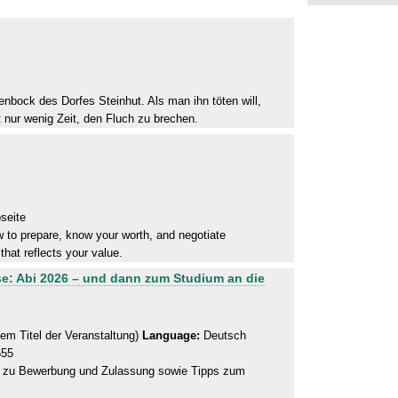
bock des Dorfes Steinhut. Als man ihn töten will,
t nur wenig Zeit, den Fluch zu brechen.
seite
ow to prepare, know your worth, and negotiate
hat reflects your value.
e: Abi 2026 – und dann zum Studium an die
em Titel der Veranstaltung)
Language:
Deutsch
555
es zu Bewerbung und Zulassung sowie Tipps zum