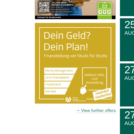
2
AU
2
AU
View further offers
2
AU