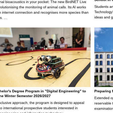
nal bioacoustics in your pocket: The new BirdNET Live
Students an
olutionising the monitoring of animal calls. Its AI works
Technology’
n internet connection and recognises more species than
ideas and g
ps. …
elor's Degree Program in "Digital Engineering" to
Preparing 
 the Winter Semester 2026/2027
Extended op
nclusive approach, the program is designed to appeal
reservable 
to international prospective students interested in
examination