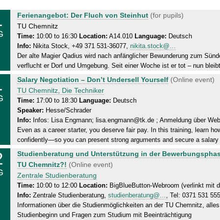
1
T
Ferienangebot: Der Fluch von Steinhut
(for pupils)
u
TU Chemnitz
G
e
Time:
10:00 to 16:30
Location:
A14.010
Language:
Deutsch
Info:
Nikita Stock, +49 371 531-36077,
nikita.stock@…
s
Der alte Magier Qadius wird nach anfänglicher Bewunderung zum Sünden
d
verflucht er Dorf und Umgebung. Seit einer Woche ist er tot – nun bleib
a
1
T
y
Salary Negotiation – Don’t Undersell Yourself
(Online event)
u
,
TU Chemnitz, Die Techniker
G
e
1
Time:
17:00 to 18:30
Language:
Deutsch
Speaker:
Hesse/Schrader
s
1
Info:
Infos: Lisa Engmann; lisa.engmann@tk.de ; Anmeldung über Web
d
.
Even as a career starter, you deserve fair pay. In this training, learn h
a
0
confidently—so you can present strong arguments and secure a salary t
y
8
2
W
Studienberatung und Unterstützung in der Bewerbungsphas
,
.
e
TU Chemnitz?!
(Online event)
1
2
G
d
Zentrale Studienberatung
1
0
n
Time:
10:00 to 12:00
Location:
BigBlueButton-Webroom (verlinkt mit d
.
2
Info:
Zentrale Studienberatung,
studienberatung@…
, Tel: 0371 531 55
e
0
6
Informationen über die Studienmöglichkeiten an der TU Chemnitz, all
s
8
Studienbeginn und Fragen zum Studium mit Beeinträchtigung
d
.