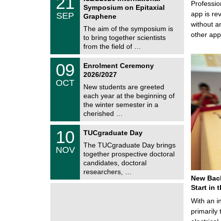
21
s
U
Professio
1
Symposium on Epitaxial
C
/
app is rev
SEP
h
Graphene
0
e
without a
9
The aim of the symposium is
m
/
other ap
to bring together scientists
n
2
i
from the field of …
0
t
2
z
T
6
0
09
Enrolment Ceremony
U
9
2026/2027
C
/
OCT
h
1
New students are greeted
e
0
each year at the beginning of
m
/
the winter semester in a
n
2
i
cherished …
0
t
2
z
Z
6
1
10
TUCgraduate Day
e
0
n
The TUCgraduate Day brings
/
NOV
t
1
together prospective doctoral
r
1
candidates, doctoral
u
/
researchers, …
m
2
New Bach
f
0
ü
Start in
2
r
6
With an i
d
e
primarily 
n