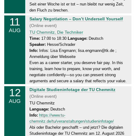
1
Seit einer Woche ist er tot – nun bleibt nur wenig Zeit,
.
den Fluch zu brechen.
0
11
T
Salary Negotiation – Don’t Undersell Yourself
8
u
(Online event)
.
AUG
e
TU Chemnitz, Die Techniker
2
s
Time:
17:00 to 18:30
Language:
Deutsch
0
Speaker:
Hesse/Schrader
d
2
Info:
Infos: Lisa Engmann; lisa.engmann@tk.de ;
a
6
Anmeldung über Webseite
y
Even as a career starter, you deserve fair pay. In this
,
training, learn how to prepare, know your worth, and
1
negotiate confidently—so you can present strong
1
arguments and secure a salary that reflects your value.
.
12
W
Digitale Studieninfotage der TU Chemnitz
0
e
(Online event)
8
AUG
d
TU Chemnitz
.
n
Language:
Deutsch
2
Info:
https://www.tu-
e
0
chemnitz.de/tu/veranstaltungen/studieninfotage/
s
2
Abi oder Bachelor geschafft – und jetzt? Die digitalen
d
6
Studieninfotage der TU Chemnitz am 12. August 2026
a