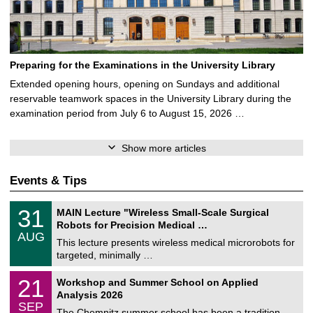
Preparing for the Examinations in the University Library
Extended opening hours, opening on Sundays and additional
reservable teamwork spaces in the University Library during the
examination period from July 6 to August 15, 2026 …
Show more articles
Events & Tips
T
3
31
MAIN Lecture "Wireless Small-Scale Surgical
U
1
Robots for Precision Medical …
C
/
AUG
h
0
This lecture presents wireless medical microrobots for
e
8
targeted, minimally …
m
/
n
2
M
i
2
21
Workshop and Summer School on Applied
0
a
t
1
2
Analysis 2026
t
z
/
6
SEP
h
0
The Chemnitz summer school has been a tradition