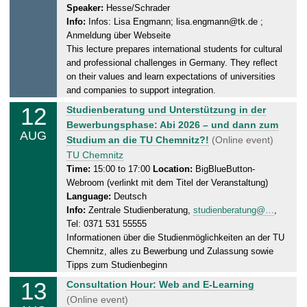
2
Speaker:
Hesse/Schrader
e
0
Info:
Infos: Lisa Engmann; lisa.engmann@tk.de ;
s
2
Anmeldung über Webseite
d
6
This lecture prepares international students for cultural
a
and professional challenges in Germany. They reflect
y
on their values and learn expectations of universities
,
and companies to support integration.
1
12
W
Studienberatung und Unterstützung in der
2
e
Bewerbungsphase: Abi 2026 – und dann zum
.
AUG
d
Studium an die TU Chemnitz?!
(Online event)
0
n
TU Chemnitz
8
e
Time:
15:00 to 17:00
Location:
BigBlueButton-
.
Webroom (verlinkt mit dem Titel der Veranstaltung)
s
2
Language:
Deutsch
d
0
Info:
Zentrale Studienberatung,
studienberatung@…
,
a
2
Tel: 0371 531 55555
y
6
Informationen über die Studienmöglichkeiten an der TU
,
Chemnitz, alles zu Bewerbung und Zulassung sowie
1
Tipps zum Studienbeginn
2
13
T
Consultation Hour: Web and E-Learning
.
h
(Online event)
0