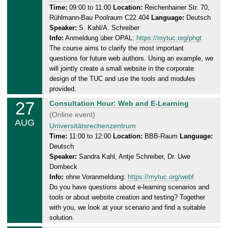
2
r
Time:
09:00 to 11:00
Location:
Reichenhainer Str. 70,
0
Rühlmann-Bau Poolraum C22.404
Language:
Deutsch
s
2
Speaker:
S. Kahl/A. Schreiber
d
6
Info:
Anmeldung über OPAL:
https://mytuc.org/phgt
a
The course aims to clarify the most important
y
questions for future web authors. Using an example, we
,
will jointly create a small website in the corporate
2
design of the TUC and use the tools and modules
7
provided.
.
27
T
Consultation Hour: Web and E-Learning
0
h
(Online event)
8
AUG
u
Universitätsrechenzentrum
.
r
Time:
11:00 to 12:00
Location:
BBB-Raum
Language:
2
Deutsch
s
0
Speaker:
Sandra Kahl, Antje Schreiber, Dr. Uwe
d
2
Dombeck
a
6
Info:
ohne Voranmeldung:
https://mytuc.org/webf
y
Do you have questions about e-learning scenarios and
,
tools or about website creation and testing? Together
2
with you, we look at your scenario and find a suitable
7
solution.
.