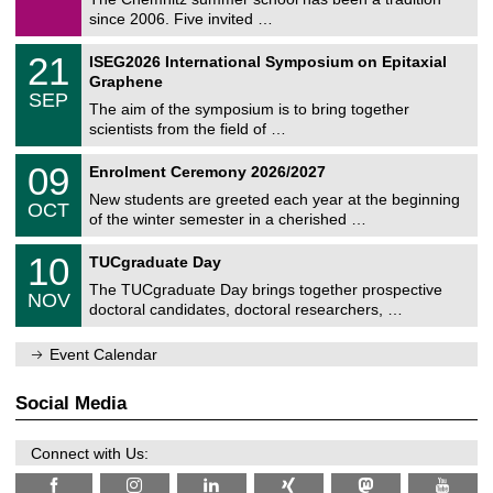
e
9
since 2006. Five invited …
m
/
a
2
T
t
2
21
ISEG2026 International Symposium on Epitaxial
0
U
i
1
2
Graphene
C
c
/
6
SEP
h
s
0
The aim of the symposium is to bring together
e
9
scientists from the field of …
m
/
n
2
T
i
0
09
Enrolment Ceremony 2026/2027
0
U
t
9
2
C
z
New students are greeted each year at the beginning
/
6
OCT
h
1
of the winter semester in a cherished …
e
0
m
Z
/
1
10
n
TUCgraduate Day
e
2
0
i
n
0
The TUCgraduate Day brings together prospective
/
t
NOV
t
2
1
z
doctoral candidates, doctoral researchers, …
r
6
1
u
/
m
Event Calendar
2
f
0
ü
2
r
Social Media
6
d
e
n
Connect with Us:
w
i