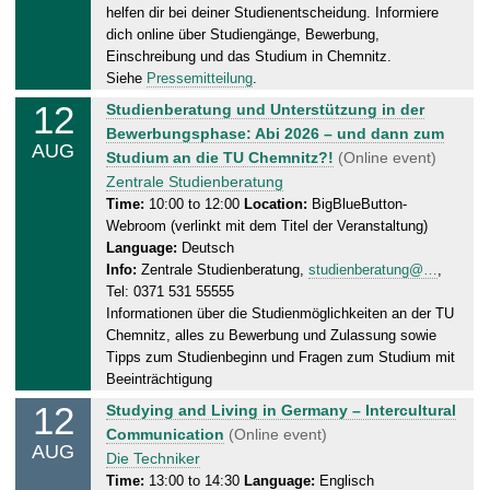
helfen dir bei deiner Studienentscheidung. Informiere
y
dich online über Studiengänge, Bewerbung,
,
Einschreibung und das Studium in Chemnitz.
1
Siehe
Pressemitteilung
.
2
12
W
Studienberatung und Unterstützung in der
.
e
Bewerbungsphase: Abi 2026 – und dann zum
0
AUG
d
Studium an die TU Chemnitz?!
(Online event)
8
n
Zentrale Studienberatung
.
e
Time:
10:00 to 12:00
Location:
BigBlueButton-
2
Webroom (verlinkt mit dem Titel der Veranstaltung)
s
0
Language:
Deutsch
d
2
Info:
Zentrale Studienberatung,
studienberatung@…
,
a
6
Tel: 0371 531 55555
y
Informationen über die Studienmöglichkeiten an der TU
,
Chemnitz, alles zu Bewerbung und Zulassung sowie
1
Tipps zum Studienbeginn und Fragen zum Studium mit
2
Beeinträchtigung
.
12
W
Studying and Living in Germany – Intercultural
0
e
Communication
(Online event)
8
AUG
d
Die Techniker
.
n
Time:
13:00 to 14:30
Language:
Englisch