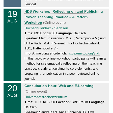
8
Gruppe!
.
19
W
HDS Workshop. Reflecting on and Publishing
2
e
Proven Teaching Practice – A Pattern
0
AUG
d
Workshop
(Online event)
2
n
Hochschuldidaktik Sachsen
6
e
Time:
09:00 to 14:00
Language:
Deutsch
Speaker:
Marit Vissiennon, M.A. (Patternpool e.V.) und
s
Ulrike Rada, M.A. (Referentin für Hochschuldidaktik
d
TUC, Patternpool e.V.)
a
Info:
Anmeldung erforderlich:
https://mytuc.org/yrxk
y
In this two-day online workshop, participants will learn a
,
method for systematically reflecting on their teaching
1
practice, clearly articulating its core elements, and
9
preparing it for publication in a peer-reviewed online
.
journal.
0
20
T
Consultation Hour: Web and E-Learning
8
h
(Online event)
.
AUG
u
Universitätsrechenzentrum
2
r
Time:
11:00 to 12:00
Location:
BBB-Raum
Language:
0
Deutsch
s
2
Speaker:
Sandra Kahl, Antje Schreiber, Dr. Uwe