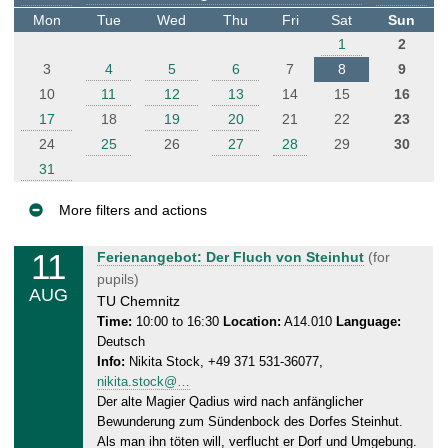
t
Mon
Tue
Wed
Thu
Fri
Sat
Sun
e
1
2
r
3
4
5
6
7
8
9
10
11
12
13
14
15
16
17
18
19
20
21
22
23
24
25
26
27
28
29
30
31
More filters and actions
E
11
T
Ferienangebot: Der Fluch von Steinhut
(for
v
u
pupils)
AUG
e
e
TU Chemnitz
n
s
Time:
10:00 to 16:30
Location:
A14.010
Language:
Deutsch
d
t
Info:
Nikita Stock, +49 371 531-36077,
a
s
nikita.stock@…
y
Der alte Magier Qadius wird nach anfänglicher
,
Bewunderung zum Sündenbock des Dorfes Steinhut.
1
Als man ihn töten will, verflucht er Dorf und Umgebung.