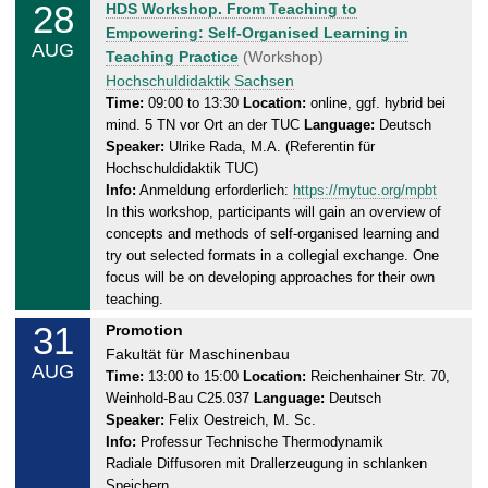
28
F
HDS Workshop. From Teaching to
0
r
Empowering: Self-Organised Learning in
8
AUG
i
Teaching Practice
(Workshop)
.
d
Hochschuldidaktik Sachsen
2
a
Time:
09:00 to 13:30
Location:
online, ggf. hybrid bei
0
mind. 5 TN vor Ort an der TUC
Language:
Deutsch
y
2
Speaker:
Ulrike Rada, M.A. (Referentin für
,
6
Hochschuldidaktik TUC)
2
Info:
Anmeldung erforderlich:
https://mytuc.org/mpbt
8
In this workshop, participants will gain an overview of
.
concepts and methods of self-organised learning and
0
try out selected formats in a collegial exchange. One
8
focus will be on developing approaches for their own
.
teaching.
2
31
M
Promotion
0
o
Fakultät für Maschinenbau
2
AUG
n
Time:
13:00 to 15:00
Location:
Reichenhainer Str. 70,
6
Weinhold-Bau C25.037
Language:
Deutsch
d
Speaker:
Felix Oestreich, M. Sc.
a
Info:
Professur Technische Thermodynamik
y
Radiale Diffusoren mit Drallerzeugung in schlanken
,
Speichern