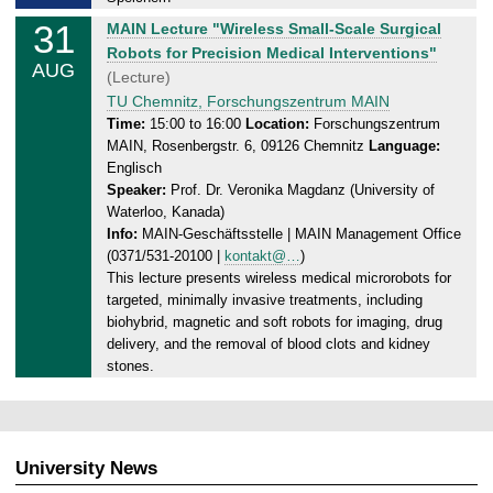
3
31
M
MAIN Lecture "Wireless Small-Scale Surgical
1
o
Robots for Precision Medical Interventions"
.
AUG
n
(Lecture)
0
d
TU Chemnitz, Forschungszentrum MAIN
8
a
Time:
15:00 to 16:00
Location:
Forschungszentrum
.
MAIN, Rosenbergstr. 6, 09126 Chemnitz
Language:
y
2
Englisch
,
0
Speaker:
Prof. Dr. Veronika Magdanz (University of
3
2
Waterloo, Kanada)
1
6
Info:
MAIN-Geschäftsstelle | MAIN Management Office
.
(0371/531-20100 |
kontakt@…
)
0
This lecture presents wireless medical microrobots for
8
targeted, minimally invasive treatments, including
.
biohybrid, magnetic and soft robots for imaging, drug
2
delivery, and the removal of blood clots and kidney
0
stones.
2
6
University News