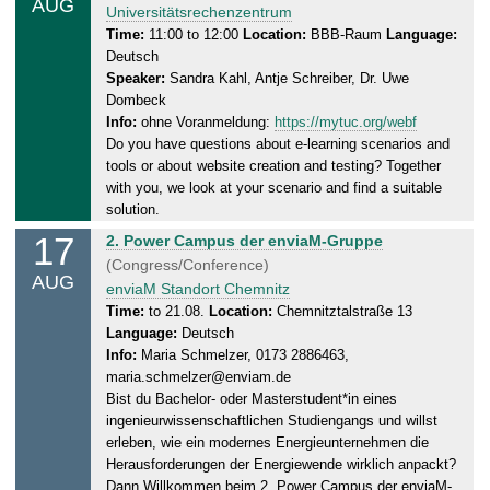
AUG
u
Universitätsrechenzentrum
8
r
Time:
11:00 to 12:00
Location:
BBB-Raum
Language:
.
Deutsch
s
2
Speaker:
Sandra Kahl, Antje Schreiber, Dr. Uwe
d
0
Dombeck
a
2
Info:
ohne Voranmeldung:
https://mytuc.org/webf
y
6
Do you have questions about e-learning scenarios and
,
tools or about website creation and testing? Together
1
with you, we look at your scenario and find a suitable
3
solution.
.
17
M
2. Power Campus der enviaM-Gruppe
0
o
(Congress/Conference)
8
AUG
n
enviaM Standort Chemnitz
.
d
Time:
to 21.08.
Location:
Chemnitztalstraße 13
2
Language:
Deutsch
a
0
Info:
Maria Schmelzer, 0173 2886463,
y
2
maria.schmelzer@enviam.de
,
6
Bist du Bachelor- oder Masterstudent*in eines
2
ingenieurwissenschaftlichen Studiengangs und willst
1
erleben, wie ein modernes Energieunternehmen die
.
Herausforderungen der Energiewende wirklich anpackt?
0
Dann Willkommen beim 2. Power Campus der enviaM-