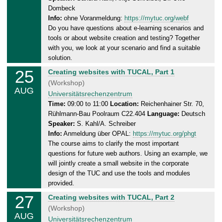
d
6
Dombeck
a
Info:
ohne Voranmeldung:
https://mytuc.org/webf
y
Do you have questions about e-learning scenarios and
,
tools or about website creation and testing? Together
2
with you, we look at your scenario and find a suitable
0
solution.
.
25
T
Creating websites with TUCAL, Part 1
0
u
(Workshop)
8
AUG
e
Universitätsrechenzentrum
.
s
Time:
09:00 to 11:00
Location:
Reichenhainer Str. 70,
2
Rühlmann-Bau Poolraum C22.404
Language:
Deutsch
d
0
Speaker:
S. Kahl/A. Schreiber
a
2
Info:
Anmeldung über OPAL:
https://mytuc.org/phgt
y
6
The course aims to clarify the most important
,
questions for future web authors. Using an example, we
2
will jointly create a small website in the corporate
5
design of the TUC and use the tools and modules
.
provided.
0
27
T
Creating websites with TUCAL, Part 2
8
h
(Workshop)
.
AUG
u
Universitätsrechenzentrum