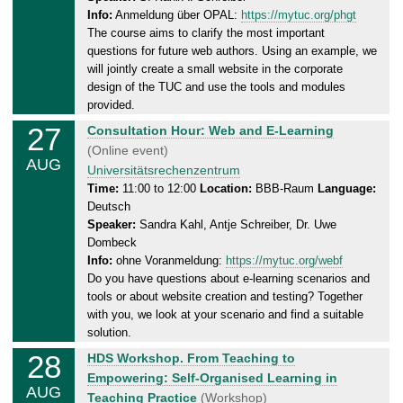
d
6
Info:
Anmeldung über OPAL:
https://mytuc.org/phgt
a
The course aims to clarify the most important
y
questions for future web authors. Using an example, we
,
will jointly create a small website in the corporate
2
design of the TUC and use the tools and modules
7
provided.
.
27
T
Consultation Hour: Web and E-Learning
0
h
(Online event)
8
AUG
u
Universitätsrechenzentrum
.
r
Time:
11:00 to 12:00
Location:
BBB-Raum
Language:
2
Deutsch
s
0
Speaker:
Sandra Kahl, Antje Schreiber, Dr. Uwe
d
2
Dombeck
a
6
Info:
ohne Voranmeldung:
https://mytuc.org/webf
y
Do you have questions about e-learning scenarios and
,
tools or about website creation and testing? Together
2
with you, we look at your scenario and find a suitable
7
solution.
.
28
F
HDS Workshop. From Teaching to
0
r
Empowering: Self-Organised Learning in
8
AUG
i
Teaching Practice
(Workshop)