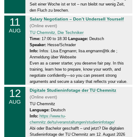
1
Seit einer Woche ist er tot – nun bleibt nur wenig Zeit,
.
den Fluch zu brechen.
0
11
T
Salary Negotiation – Don’t Undersell Yourself
8
u
(Online event)
.
AUG
e
TU Chemnitz, Die Techniker
2
s
Time:
17:00 to 18:30
Language:
Deutsch
0
Speaker:
Hesse/Schrader
d
2
Info:
Infos: Lisa Engmann; lisa.engmann@tk.de ;
a
6
Anmeldung über Webseite
y
Even as a career starter, you deserve fair pay. In this
,
training, learn how to prepare, know your worth, and
1
negotiate confidently—so you can present strong
1
arguments and secure a salary that reflects your value.
.
12
W
Digitale Studieninfotage der TU Chemnitz
0
e
(Online event)
8
AUG
d
TU Chemnitz
.
n
Language:
Deutsch
2
Info:
https://www.tu-
e
0
chemnitz.de/tu/veranstaltungen/studieninfotage/
s
2
Abi oder Bachelor geschafft – und jetzt? Die digitalen
d
6
Studieninfotage der TU Chemnitz am 12. August 2026
a