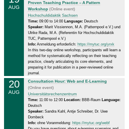
e
Proven Teaching Practice – A Pattern
8
AUG
d
Workshop
(Online event)
.
n
Hochschuldidaktik Sachsen
2
e
Time:
09:00 to 14:00
Language:
Deutsch
0
Speaker:
Marit Vissiennon, M.A. (Patternpool e.V.) und
s
2
Ulrike Rada, M.A. (Referentin für Hochschuldidaktik
d
6
TUC, Patternpool e.V.)
a
Info:
Anmeldung erforderlich:
https://mytuc.org/yrxk
y
In this two-day online workshop, participants will learn a
,
method for systematically reflecting on their teaching
1
practice, clearly articulating its core elements, and
9
preparing it for publication in a peer-reviewed online
.
journal.
0
20
T
Consultation Hour: Web and E-Learning
8
h
(Online event)
.
AUG
u
Universitätsrechenzentrum
2
r
Time:
11:00 to 12:00
Location:
BBB-Raum
Language:
0
Deutsch
s
2
Speaker:
Sandra Kahl, Antje Schreiber, Dr. Uwe
d
6
Dombeck
a
Info:
ohne Voranmeldung:
https://mytuc.org/webf
y
Do you have questions about e-learning scenarios and