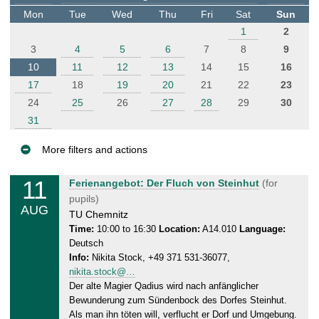
t
Mon
Tue
Wed
Thu
Fri
Sat
Sun
e
1
2
r
3
4
5
6
7
8
9
10
11
12
13
14
15
16
17
18
19
20
21
22
23
24
25
26
27
28
29
30
31
More filters and actions
E
11
T
Ferienangebot: Der Fluch von Steinhut
(for
v
u
pupils)
AUG
e
e
TU Chemnitz
n
s
Time:
10:00 to 16:30
Location:
A14.010
Language:
Deutsch
d
t
Info:
Nikita Stock, +49 371 531-36077,
a
s
nikita.stock@…
y
Der alte Magier Qadius wird nach anfänglicher
,
Bewunderung zum Sündenbock des Dorfes Steinhut.
1
Als man ihn töten will, verflucht er Dorf und Umgebung.