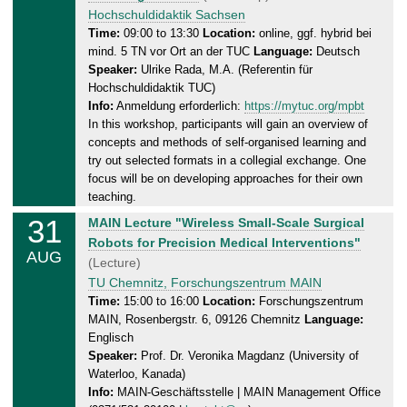
.
d
Hochschuldidaktik Sachsen
2
a
Time:
09:00 to 13:30
Location:
online, ggf. hybrid bei
0
mind. 5 TN vor Ort an der TUC
Language:
Deutsch
y
2
Speaker:
Ulrike Rada, M.A. (Referentin für
,
6
Hochschuldidaktik TUC)
2
Info:
Anmeldung erforderlich:
https://mytuc.org/mpbt
8
In this workshop, participants will gain an overview of
.
concepts and methods of self-organised learning and
0
try out selected formats in a collegial exchange. One
8
focus will be on developing approaches for their own
.
teaching.
2
31
M
MAIN Lecture "Wireless Small-Scale Surgical
0
o
Robots for Precision Medical Interventions"
2
AUG
n
(Lecture)
6
d
TU Chemnitz, Forschungszentrum MAIN
a
Time:
15:00 to 16:00
Location:
Forschungszentrum
MAIN, Rosenbergstr. 6, 09126 Chemnitz
Language:
y
Englisch
,
Speaker:
Prof. Dr. Veronika Magdanz (University of
3
Waterloo, Kanada)
1
Info:
MAIN-Geschäftsstelle | MAIN Management Office
.