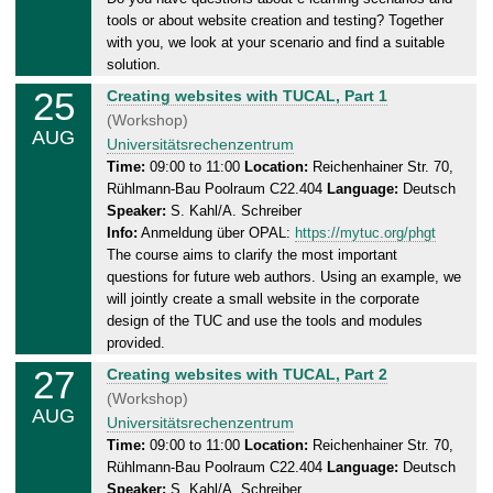
,
tools or about website creation and testing? Together
2
with you, we look at your scenario and find a suitable
0
solution.
.
25
T
Creating websites with TUCAL, Part 1
0
u
(Workshop)
8
AUG
e
Universitätsrechenzentrum
.
s
Time:
09:00 to 11:00
Location:
Reichenhainer Str. 70,
2
Rühlmann-Bau Poolraum C22.404
Language:
Deutsch
d
0
Speaker:
S. Kahl/A. Schreiber
a
2
Info:
Anmeldung über OPAL:
https://mytuc.org/phgt
y
6
The course aims to clarify the most important
,
questions for future web authors. Using an example, we
2
will jointly create a small website in the corporate
5
design of the TUC and use the tools and modules
.
provided.
0
27
T
Creating websites with TUCAL, Part 2
8
h
(Workshop)
.
AUG
u
Universitätsrechenzentrum
2
r
Time:
09:00 to 11:00
Location:
Reichenhainer Str. 70,
0
Rühlmann-Bau Poolraum C22.404
Language:
Deutsch
s
2
Speaker:
S. Kahl/A. Schreiber