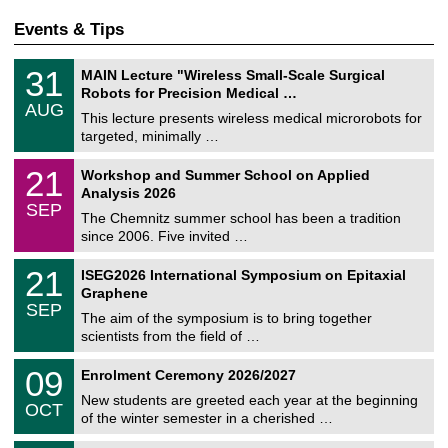
Events & Tips
T
3
31
MAIN Lecture "Wireless Small-Scale Surgical
U
1
Robots for Precision Medical …
C
/
AUG
h
0
This lecture presents wireless medical microrobots for
e
8
targeted, minimally …
m
/
n
2
M
i
2
21
Workshop and Summer School on Applied
0
a
t
1
2
Analysis 2026
t
z
/
6
SEP
h
0
The Chemnitz summer school has been a tradition
e
9
since 2006. Five invited …
m
/
a
2
T
t
2
21
ISEG2026 International Symposium on Epitaxial
0
U
i
1
2
Graphene
C
c
/
6
SEP
h
s
0
The aim of the symposium is to bring together
e
9
scientists from the field of …
m
/
n
2
T
i
0
09
Enrolment Ceremony 2026/2027
0
U
t
9
2
C
z
New students are greeted each year at the beginning
/
6
OCT
h
1
of the winter semester in a cherished …
e
0
m
Z
/