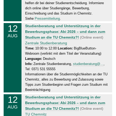
helfen dir bei deiner Studienentscheidung. Informiere
y
dich online über Studiengänge, Bewerbung,
,
Einschreibung und das Studium in Chemnitz.
1
Siehe
Pressemitteilung
.
2
12
W
Studienberatung und Unterstützung in der
.
e
Bewerbungsphase: Abi 2026 – und dann zum
0
AUG
d
Studium an die TU Chemnitz?!
(Online event)
8
n
Zentrale Studienberatung
.
e
Time:
10:00 to 12:00
Location:
BigBlueButton-
2
Webroom (verlinkt mit dem Titel der Veranstaltung)
s
0
Language:
Deutsch
d
2
Info:
Zentrale Studienberatung,
studienberatung@…
,
a
6
Tel: 0371 531 55555
y
Informationen über die Studienmöglichkeiten an der TU
,
Chemnitz, alles zu Bewerbung und Zulassung sowie
1
Tipps zum Studienbeginn und Fragen zum Studium mit
2
Beeinträchtigung
.
12
W
Studienberatung und Unterstützung in der
0
e
Bewerbungsphase: Abi 2026 – und dann zum
8
AUG
d
Studium an die TU Chemnitz?!
(Online event)
.
n
TU Chemnitz