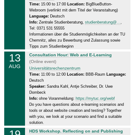
2
e
Time:
15:00 to 17:00
Location:
BigBlueButton-
0
Webroom (verlinkt mit dem Titel der Veranstaltung)
s
2
Language:
Deutsch
d
6
Info:
Zentrale Studienberatung,
studienberatung@…
,
a
Tel: 0371 531 55555
y
Informationen über die Studienmöglichkeiten an der TU
,
Chemnitz, alles zu Bewerbung und Zulassung sowie
1
Tipps zum Studienbeginn
2
13
T
Consultation Hour: Web and E-Learning
.
h
(Online event)
0
AUG
u
Universitätsrechenzentrum
8
r
Time:
11:00 to 12:00
Location:
BBB-Raum
Language:
.
Deutsch
s
2
Speaker:
Sandra Kahl, Antje Schreiber, Dr. Uwe
d
0
Dombeck
a
2
Info:
ohne Voranmeldung:
https://mytuc.org/webf
y
6
Do you have questions about e-learning scenarios and
,
tools or about website creation and testing? Together
1
with you, we look at your scenario and find a suitable
3
solution.
.
19
W
HDS Workshop. Reflecting on and Publishing
0