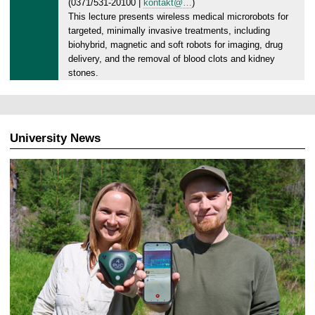
(0371/531-20100 |
kontakt@…
)
0
This lecture presents wireless medical microrobots for
8
targeted, minimally invasive treatments, including
.
biohybrid, magnetic and soft robots for imaging, drug
2
delivery, and the removal of blood clots and kidney
0
stones.
2
6
University News