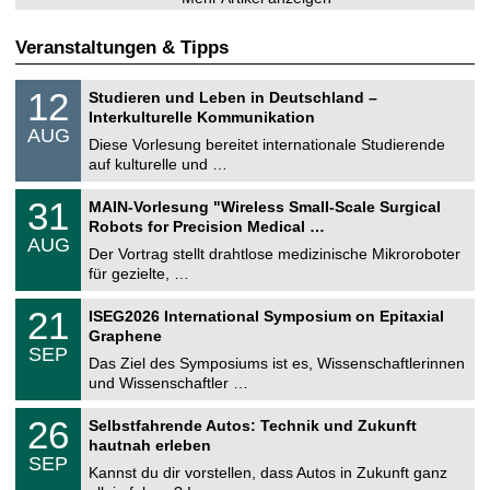
Veranstaltungen & Tipps
S
1
12
Studieren und Leben in Deutschland –
o
2
Interkulturelle Kommunikation
n
.
AUG
s
0
Diese Vorlesung bereitet internationale Studierende
t
8
auf kulturelle und …
i
.
g
2
T
e
3
31
MAIN-Vorlesung "Wireless Small-Scale Surgical
0
U
1
2
Robots for Precision Medical …
C
.
6
AUG
h
0
Der Vortrag stellt drahtlose medizinische Mikroroboter
e
8
für gezielte, …
m
.
n
2
T
i
2
21
ISEG2026 International Symposium on Epitaxial
0
U
t
1
2
Graphene
C
z
.
6
SEP
h
0
Das Ziel des Symposiums ist es, Wissenschaftlerinnen
e
9
und Wissenschaftler …
m
.
n
2
T
i
2
26
Selbstfahrende Autos: Technik und Zukunft
0
U
t
6
2
hautnah erleben
C
z
.
6
SEP
h
0
Kannst du dir vorstellen, dass Autos in Zukunft ganz
e
9