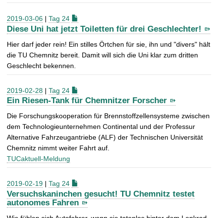
2019-03-06
|
Tag 24
Diese Uni hat jetzt Toiletten für drei Geschlechter!
Hier darf jeder rein! Ein stilles Örtchen für sie, ihn und "divers" hält
die TU Chemnitz bereit. Damit will sich die Uni klar zum dritten
Geschlecht bekennen.
2019-02-28
|
Tag 24
Ein Riesen-Tank für Chemnitzer Forscher
Die Forschungskooperation für Brennstoffzellensysteme zwischen
dem Technologieunternehmen Continental und der Professur
Alternative Fahrzeugantriebe (ALF) der Technischen Universität
Chemnitz nimmt weiter Fahrt auf.
TUCaktuell-Meldung
2019-02-19
|
Tag 24
Versuchskaninchen gesucht! TU Chemnitz testet
autonomes Fahren
Wie fühlen sich Autofahrer, wenn sie tatenlos hinter dem Lenkrad