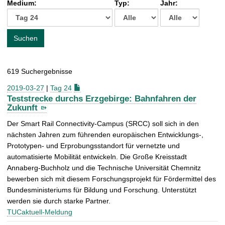
Medium:
Typ:
Jahr:
t
c
h
e
Suchen
n
a
c
619 Suchergebnisse
h
:
2019-03-27
|
Tag 24
Teststrecke durchs Erzgebirge: Bahnfahren der
Zukunft
Der Smart Rail Connectivity-Campus (SRCC) soll sich in den
nächsten Jahren zum führenden europäischen Entwicklungs-,
Prototypen- und Erprobungsstandort für vernetzte und
automatisierte Mobilität entwickeln. Die Große Kreisstadt
Annaberg-Buchholz und die Technische Universität Chemnitz
bewerben sich mit diesem Forschungsprojekt für Fördermittel des
Bundesministeriums für Bildung und Forschung. Unterstützt
werden sie durch starke Partner.
TUCaktuell-Meldung