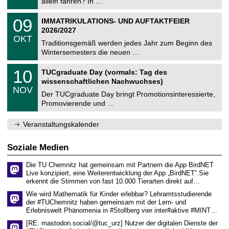
allein fahren? In …
m
.
n
2
T
i
0
09
IMMATRIKULATIONS- UND AUFTAKTFEIER
0
U
t
9
2
2026/2027
C
z
.
6
OKT
h
1
Traditionsgemäß werden jedes Jahr zum Beginn des
e
0
Wintersemesters die neuen …
m
.
n
2
Z
i
1
10
TUCgraduate Day (vormals: Tag des
0
e
t
0
2
wissenschaftlichen Nachwuchses)
n
z
.
6
NOV
t
1
Der TUCgraduate Day bringt Promotionsinteressierte,
r
1
Promovierende und …
u
.
m
2
f
0
Veranstaltungskalender
ü
2
r
6
d
Soziale Medien
e
n
Die TU Chemnitz hat gemeinsam mit Partnern die App BirdNET
w
Live konzipiert, eine Weiterentwicklung der App „BirdNET“.Sie
i
erkennt die Stimmen von fast 10.000 Tierarten direkt auf…
s
s
Wie wird Mathematik für Kinder erlebbar? Lehramtsstudierende
e
der #TUChemnitz haben gemeinsam mit der Lern- und
n
Erlebniswelt Phänomenia in #Stollberg vier inter#aktive #MINT…
s
c
[RE: mastodon.social/@tuc_urz] Nutzer der digitalen Dienste der
h