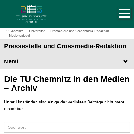
S
S
t
p
a
r
r
i
t
n
TU Chemnitz
Universität
Pressestelle und Crossmedia-Redaktion
s
Medienspiegel
g
e
e
Pressestelle und Crossmedia-Redaktion
i
z
t
u
Menü
e
m
a
H
u
a
Die TU Chemnitz in den Medien
f
u
– Archiv
r
p
u
t
f
Unter Umständen sind einige der verlinkten Beiträge nicht mehr
i
e
einsehbar.
n
n
h
a
S
l
u