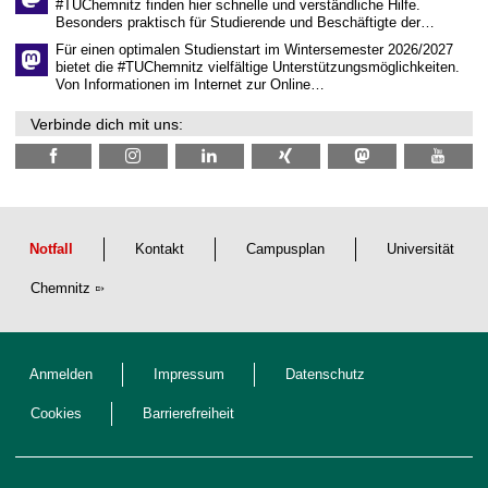
#TUChemnitz finden hier schnelle und verständliche Hilfe.
a
Besonders praktisch für Studierende und Beschäftigte der…
f
t
Für einen optimalen Studienstart im Wintersemester 2026/2027
l
bietet die #TUChemnitz vielfältige Unterstützungsmöglichkeiten.
i
Von Informationen im Internet zur Online…
c
h
Verbinde dich mit uns:
e
n
N
a
c
h
w
u
Notfall
Kontakt
Campusplan
Universität
c
h
Chemnitz
s
Anmelden
Impressum
Datenschutz
Cookies
Barrierefreiheit