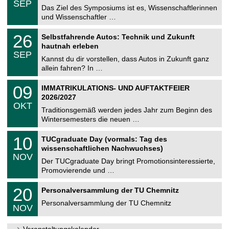
6
SEP
h
0
Das Ziel des Symposiums ist es, Wissenschaftlerinnen
e
9
und Wissenschaftler …
m
.
n
2
T
i
2
26
Selbstfahrende Autos: Technik und Zukunft
0
U
t
6
2
hautnah erleben
C
z
.
6
SEP
h
0
Kannst du dir vorstellen, dass Autos in Zukunft ganz
e
9
allein fahren? In …
m
.
n
2
T
i
0
09
IMMATRIKULATIONS- UND AUFTAKTFEIER
0
U
t
9
2
2026/2027
C
z
.
6
OKT
h
1
Traditionsgemäß werden jedes Jahr zum Beginn des
e
0
Wintersemesters die neuen …
m
.
n
2
Z
i
1
10
TUCgraduate Day (vormals: Tag des
0
e
t
0
2
wissenschaftlichen Nachwuchses)
n
z
.
6
NOV
t
1
Der TUCgraduate Day bringt Promotionsinteressierte,
r
1
Promovierende und …
u
.
m
2
T
f
2
20
Personalversammlung der TU Chemnitz
0
U
ü
0
2
C
r
Personalversammlung der TU Chemnitz
.
6
NOV
h
d
1
e
e
1
m
n
.