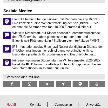
Veranstaltungskalender
n
w
2
i
i
0
t
s
2
Soziale Medien
z
s
6
e
Die TU Chemnitz hat gemeinsam mit Partnern die App BirdNET
n
Live konzipiert, eine Weiterentwicklung der App „BirdNET“.Sie
s
erkennt die Stimmen von fast 10.000 Tierarten direkt auf…
c
h
Wie wird Mathematik für Kinder erlebbar? Lehramtsstudierende
a
der #TUChemnitz haben gemeinsam mit der Lern- und
f
Erlebniswelt Phänomenia in #Stollberg vier inter#aktive #MINT…
t
l
[RE: mastodon.social/@tuc_urz] Nutzer der digitalen Dienste der
i
#TUChemnitz finden hier schnelle und verständliche Hilfe.
c
Besonders praktisch für Studierende und Beschäftigte der…
h
e
Für einen optimalen Studienstart im Wintersemester 2026/2027
n
bietet die #TUChemnitz vielfältige Unterstützungsmöglichkeiten.
N
Von Informationen im Internet zur Online…
a
c
Verbinde dich mit uns:
h
w
u
c
h
s
Notfall
Kontakt
Campusplan
Universität