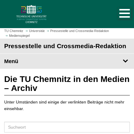
S
S
t
p
a
r
r
i
t
n
TU Chemnitz
Universität
Pressestelle und Crossmedia-Redaktion
s
Medienspiegel
g
e
e
Pressestelle und Crossmedia-Redaktion
i
z
t
u
Menü
e
m
a
H
u
a
Die TU Chemnitz in den Medien
f
u
– Archiv
r
p
u
t
f
Unter Umständen sind einige der verlinkten Beiträge nicht mehr
i
e
einsehbar.
n
n
h
a
S
l
u