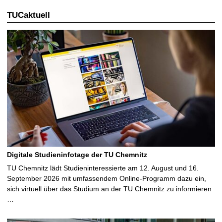
TUCaktuell
e
S
e
i
t
e
Digitale Studieninfotage der TU Chemnitz
TU Chemnitz lädt Studieninteressierte am 12. August und 16.
September 2026 mit umfassendem Online-Programm dazu ein,
sich virtuell über das Studium an der TU Chemnitz zu informieren
…