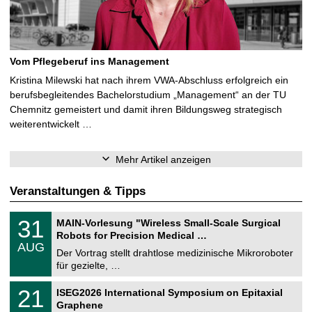
Vom Pflegeberuf ins Management
Kristina Milewski hat nach ihrem VWA-Abschluss erfolgreich ein
berufsbegleitendes Bachelorstudium „Management“ an der TU
Chemnitz gemeistert und damit ihren Bildungsweg strategisch
weiterentwickelt …
Mehr Artikel anzeigen
Veranstaltungen & Tipps
T
3
31
MAIN-Vorlesung "Wireless Small-Scale Surgical
U
1
Robots for Precision Medical …
C
.
AUG
h
0
Der Vortrag stellt drahtlose medizinische Mikroroboter
e
8
für gezielte, …
m
.
n
2
T
i
2
21
ISEG2026 International Symposium on Epitaxial
0
U
t
1
2
Graphene
C
z
.