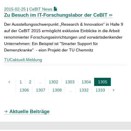
2015-02-25
|
CeBIT News
Zu Besuch im IT-Forschungslabor der CeBIT
Der Ausstellungsschwerpunkt „Research & Innovation“ in Halle 9
auf der CeBIT 2015 ermöglicht exklusive Einblicke in die Arbeit
renommierter Forschungseinrichtungen und vorwärtsdenkender
Unternehmen: Ein Beispiel ist "Smarter Support für
Demenzkranke"
- eion Projekt der TU Chemnitz
TUCaktuell-Meldung
1
2
...
1302
1303
1304
1305
A
1306
1307
1308
...
1332
1333
k
t
u
Aktuelle Beiträge
e
l
l