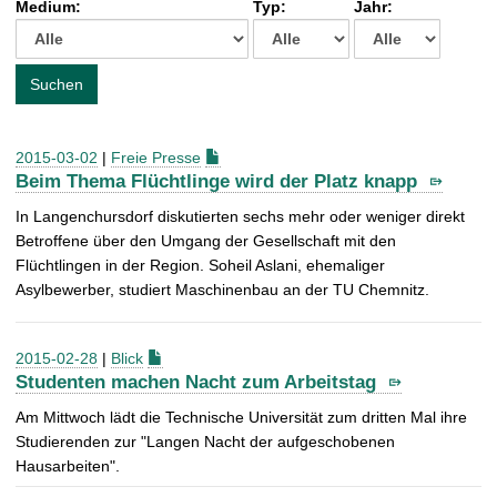
Medium:
Typ:
Jahr:
t
c
h
e
Suchen
n
a
c
2015-03-02
|
Freie Presse
h
Beim Thema Flüchtlinge wird der Platz knapp
:
In Langenchursdorf diskutierten sechs mehr oder weniger direkt
Betroffene über den Umgang der Gesellschaft mit den
Flüchtlingen in der Region. Soheil Aslani, ehemaliger
Asylbewerber, studiert Maschinenbau an der TU Chemnitz.
2015-02-28
|
Blick
Studenten machen Nacht zum Arbeitstag
Am Mittwoch lädt die Technische Universität zum dritten Mal ihre
Studierenden zur "Langen Nacht der aufgeschobenen
Hausarbeiten".