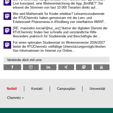
w
Live konzipiert, eine Weiterentwicklung der App „BirdNET“.Sie
i
erkennt die Stimmen von fast 10.000 Tierarten direkt auf…
s
s
Wie wird Mathematik für Kinder erlebbar? Lehramtsstudierende
e
der #TUChemnitz haben gemeinsam mit der Lern- und
n
Erlebniswelt Phänomenia in #Stollberg vier inter#aktive #MINT…
s
c
[RE: mastodon.social/@tuc_urz] Nutzer der digitalen Dienste der
h
#TUChemnitz finden hier schnelle und verständliche Hilfe.
a
Besonders praktisch für Studierende und Beschäftigte der…
f
t
Für einen optimalen Studienstart im Wintersemester 2026/2027
l
bietet die #TUChemnitz vielfältige Unterstützungsmöglichkeiten.
i
Von Informationen im Internet zur Online…
c
h
Verbinde dich mit uns:
e
n
N
a
c
h
w
u
Notfall
Kontakt
Campusplan
Universität
c
h
Chemnitz
s