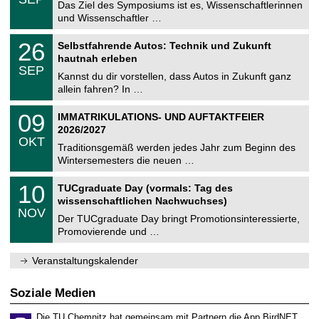
0
Das Ziel des Symposiums ist es, Wissenschaftlerinnen
e
9
und Wissenschaftler …
m
.
n
2
T
i
2
26
Selbstfahrende Autos: Technik und Zukunft
0
U
t
6
2
hautnah erleben
C
z
.
6
SEP
h
0
Kannst du dir vorstellen, dass Autos in Zukunft ganz
e
9
allein fahren? In …
m
.
n
2
T
i
0
09
IMMATRIKULATIONS- UND AUFTAKTFEIER
0
U
t
9
2
2026/2027
C
z
.
6
OKT
h
1
Traditionsgemäß werden jedes Jahr zum Beginn des
e
0
Wintersemesters die neuen …
m
.
n
2
Z
i
1
10
TUCgraduate Day (vormals: Tag des
0
e
t
0
2
wissenschaftlichen Nachwuchses)
n
z
.
6
NOV
t
1
Der TUCgraduate Day bringt Promotionsinteressierte,
r
1
Promovierende und …
u
.
m
2
f
0
Veranstaltungskalender
ü
2
r
6
d
Soziale Medien
e
n
Die TU Chemnitz hat gemeinsam mit Partnern die App BirdNET