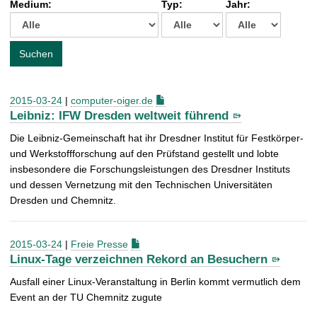
Medium:
Typ:
Jahr:
t
c
h
e
Suchen
n
a
c
2015-03-24
|
computer-oiger.de
h
Leibniz: IFW Dresden weltweit führend
:
Die Leibniz-Gemeinschaft hat ihr Dresdner Institut für Festkörper-
und Werkstoffforschung auf den Prüfstand gestellt und lobte
insbesondere die Forschungsleistungen des Dresdner Instituts
und dessen Vernetzung mit den Technischen Universitäten
Dresden und Chemnitz.
2015-03-24
|
Freie Presse
Linux-Tage verzeichnen Rekord an Besuchern
Ausfall einer Linux-Veranstaltung in Berlin kommt vermutlich dem
Event an der TU Chemnitz zugute