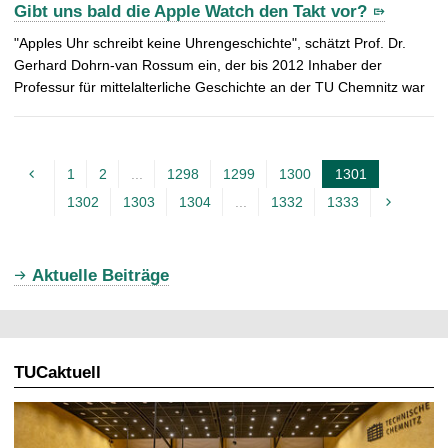
Gibt uns bald die Apple Watch den Takt vor?
"Apples Uhr schreibt keine Uhrengeschichte", schätzt Prof. Dr.
Gerhard Dohrn-van Rossum ein, der bis 2012 Inhaber der
Professur für mittelalterliche Geschichte an der TU Chemnitz war
1
2
...
1298
1299
1300
1301
A
1302
1303
1304
...
1332
1333
k
t
u
Aktuelle Beiträge
e
l
l
TUCaktuell
e
S
e