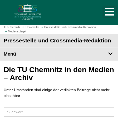
S
S
t
p
a
r
r
i
t
n
TU Chemnitz
Universität
Pressestelle und Crossmedia-Redaktion
s
Medienspiegel
g
e
e
Pressestelle und Crossmedia-Redaktion
i
z
t
u
Menü
e
m
a
H
u
a
Die TU Chemnitz in den Medien
f
u
– Archiv
r
p
u
t
f
Unter Umständen sind einige der verlinkten Beiträge nicht mehr
i
e
einsehbar.
n
n
h
a
S
l
u