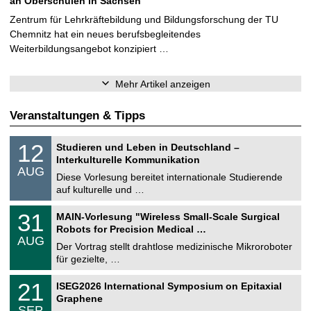
an Oberschulen in Sachsen
Zentrum für Lehrkräftebildung und Bildungsforschung der TU
Chemnitz hat ein neues berufsbegleitendes
Weiterbildungsangebot konzipiert …
Mehr Artikel anzeigen
Veranstaltungen & Tipps
S
1
12
Studieren und Leben in Deutschland –
o
2
Interkulturelle Kommunikation
n
.
AUG
s
0
Diese Vorlesung bereitet internationale Studierende
t
8
auf kulturelle und …
i
.
g
2
T
e
3
31
MAIN-Vorlesung "Wireless Small-Scale Surgical
0
U
1
2
Robots for Precision Medical …
C
.
6
AUG
h
0
Der Vortrag stellt drahtlose medizinische Mikroroboter
e
8
für gezielte, …
m
.
n
2
T
i
2
21
ISEG2026 International Symposium on Epitaxial
0
U
t
1
2
Graphene
C
z
.
6
SEP
h