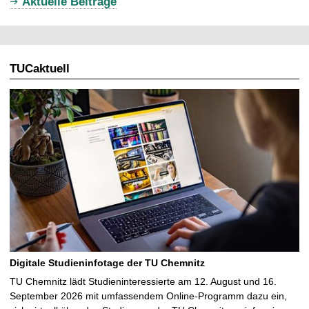
Aktuelle Beiträge
e
l
l
TUCaktuell
e
S
e
i
t
e
Digitale Studieninfotage der TU Chemnitz
TU Chemnitz lädt Studieninteressierte am 12. August und 16.
September 2026 mit umfassendem Online-Programm dazu ein,