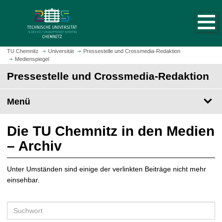
S
S
t
p
a
r
r
i
t
n
TU Chemnitz
Universität
Pressestelle und Crossmedia-Redaktion
s
Medienspiegel
g
e
e
Pressestelle und Crossmedia-Redaktion
i
z
t
u
Menü
e
m
a
H
u
a
Die TU Chemnitz in den Medien
f
u
– Archiv
r
p
u
t
f
Unter Umständen sind einige der verlinkten Beiträge nicht mehr
i
e
einsehbar.
n
n
h
a
S
l
u