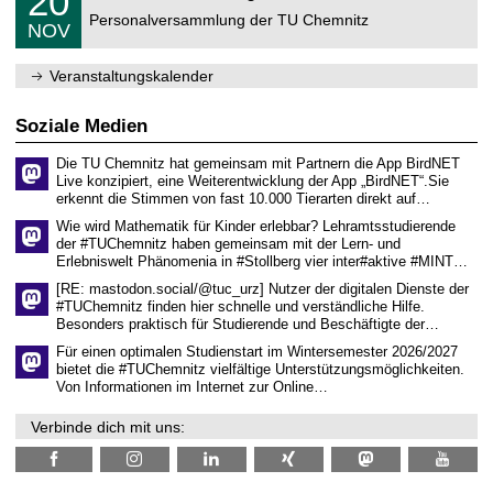
20
ü
0
2
C
r
Personalversammlung der TU Chemnitz
.
6
NOV
h
d
1
e
e
1
m
n
.
Veranstaltungskalender
n
w
2
i
i
0
t
s
2
Soziale Medien
z
s
6
e
Die TU Chemnitz hat gemeinsam mit Partnern die App BirdNET
n
Live konzipiert, eine Weiterentwicklung der App „BirdNET“.Sie
s
erkennt die Stimmen von fast 10.000 Tierarten direkt auf…
c
h
Wie wird Mathematik für Kinder erlebbar? Lehramtsstudierende
a
der #TUChemnitz haben gemeinsam mit der Lern- und
f
Erlebniswelt Phänomenia in #Stollberg vier inter#aktive #MINT…
t
l
[RE: mastodon.social/@tuc_urz] Nutzer der digitalen Dienste der
i
#TUChemnitz finden hier schnelle und verständliche Hilfe.
c
Besonders praktisch für Studierende und Beschäftigte der…
h
e
Für einen optimalen Studienstart im Wintersemester 2026/2027
n
bietet die #TUChemnitz vielfältige Unterstützungsmöglichkeiten.
N
Von Informationen im Internet zur Online…
a
c
Verbinde dich mit uns:
h
w
u
c