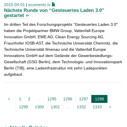
2015-04-01
|
ecomento.tv
Nächste Runde von “Gesteuertes Laden 3.0″
gestartet
Im dritten Teil des Forschungsprojekts “Gesteuertes Laden 3.0″
haben die Projektpartner BMW Group, Vattenfall Europe
Innovation GmbH, EWE AG, Clean Energy Sourcing AG,
Fraunhofer IOSB-AST, die Technische Universität Chemnitz, die
Technische Universität Ilmenau und die Vattenfall Europe
Innovations GmbH auf dem Gelände der Gewerbesiedlungs-
Gesellschaft (GSG Berlin), dem Technologie- und Innovationspark
Berlin (TIB), eine Ladeinfrastruktur mit zehn Ladepunkten
aufgebaut.
1
2
...
1295
1296
1297
1298
A
1299
1300
1301
...
1332
1333
k
t
u