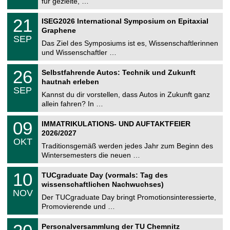
für gezielte, …
m
.
n
2
T
i
2
21
ISEG2026 International Symposium on Epitaxial
0
U
t
1
2
Graphene
C
z
.
6
SEP
h
0
Das Ziel des Symposiums ist es, Wissenschaftlerinnen
e
9
und Wissenschaftler …
m
.
n
2
T
i
2
26
Selbstfahrende Autos: Technik und Zukunft
0
U
t
6
2
hautnah erleben
C
z
.
6
SEP
h
0
Kannst du dir vorstellen, dass Autos in Zukunft ganz
e
9
allein fahren? In …
m
.
n
2
T
i
0
09
IMMATRIKULATIONS- UND AUFTAKTFEIER
0
U
t
9
2
2026/2027
C
z
.
6
OKT
h
1
Traditionsgemäß werden jedes Jahr zum Beginn des
e
0
Wintersemesters die neuen …
m
.
n
2
Z
i
1
10
TUCgraduate Day (vormals: Tag des
0
e
t
0
2
wissenschaftlichen Nachwuchses)
n
z
.
6
NOV
t
1
Der TUCgraduate Day bringt Promotionsinteressierte,
r
1
Promovierende und …
u
.
m
2
T
f
2
Personalversammlung der TU Chemnitz
0
U