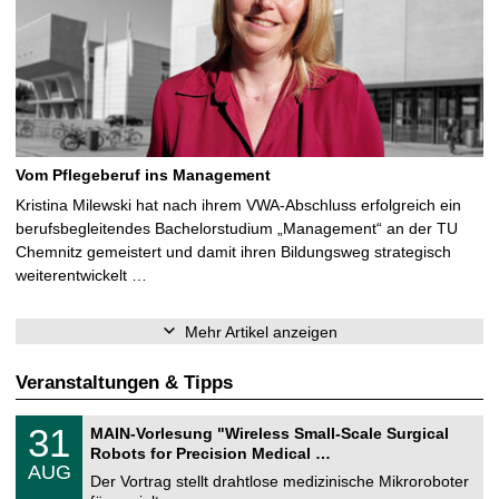
Vom Pflegeberuf ins Management
Kristina Milewski hat nach ihrem VWA-Abschluss erfolgreich ein
berufsbegleitendes Bachelorstudium „Management“ an der TU
Chemnitz gemeistert und damit ihren Bildungsweg strategisch
weiterentwickelt …
Mehr Artikel anzeigen
Veranstaltungen & Tipps
T
3
31
MAIN-Vorlesung "Wireless Small-Scale Surgical
U
1
Robots for Precision Medical …
C
.
AUG
h
0
Der Vortrag stellt drahtlose medizinische Mikroroboter
e
8