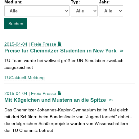
Medium:
Typ:
Jahr:
t
c
h
e
Suchen
n
a
c
2015-04-04
|
Freie Presse
h
Preise für Chemnitzer Studenten in New York
:
TU-Team wurde bei weltweit größter UN-Simulation zweifach
ausgezeichnet
TUCaktuell-Meldung
2015-04-04
|
Freie Presse
Mit Kügelchen und Mustern an die Spitze
Das Chemnitzer Johannes-Kepler-Gymnasium ist im Mai gleich
mit drei Schülern beim Bundesfinale von "Jugend forscht" dabei -
die erfolgreichen Schülerprojekte wurden von Wissenschaftlern
der TU Chemnitz betreut