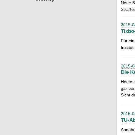
Neue Ba
Straßen
2015-0
Tixbo
Für ein
Instit
2015-0
Die K
Heute b
gar bei
Sicht d
2015-0
TU-Ab
Annäher