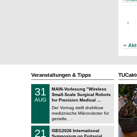
Akt
Veranstaltungen & Tipps
TUCaktu
T
3
31
MAIN-Vorlesung "Wireless
U
1
Small-Scale Surgical Robots
C
.
AUG
h
for Precision Medical …
0
e
8
Der Vortrag stellt drahtlose
m
.
medizinische Mikroroboter für
n
2
i
gezielte, …
0
t
2
z
T
6
2
21
ISEG2026 International
U
1
Symposium on Epitaxial
C