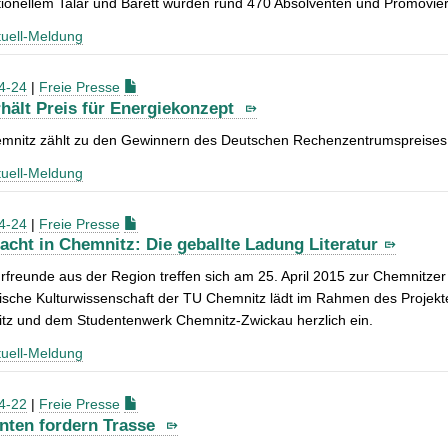
itionellem Talar und Barett wurden rund 470 Absolventen und Promovie
uell-Meldung
4-24
|
Freie Presse
rhält Preis für Energiekonzept
mnitz zählt zu den Gewinnern des Deutschen Rechenzentrumspreises
uell-Meldung
4-24
|
Freie Presse
acht in Chemnitz: Die geballte Ladung Literatur
urfreunde aus der Region treffen sich am 25. April 2015 zur Chemnitze
sche Kulturwissenschaft der TU Chemnitz lädt im Rahmen des Projekt
tz und dem Studentenwerk Chemnitz-Zwickau herzlich ein.
uell-Meldung
4-22
|
Freie Presse
nten fordern Trasse