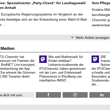
line: Spezialisierter „Party-Check“ für Landtagswahl
Vom Pfleg
en-Anhalt
Kristina Mi
r Europäische Regierungssysteme im Vergleich an der
berufsbegl
tz beteiligte sich an der Entwicklung einer Wahl-O-Mat-
Chemnitz ge
ve …
weiterentwi
Mehr Artikel anzeigen
 Medien
 TU Chemnitz hat
Wie wird Mathematik für
[RE:
einsam mit Partnern die
Kinder erlebbar?
masto
 BirdNET Live konzipiert,
Lehramtsstudierende der
Nutzer
erentwicklung der App
#TUChemnitz haben gemeinsam
der #TUChemn
.Sie erkennt die Stimmen
mit der Lern- und Erlebniswelt
schnelle und 
0.000 Tierarten direkt
Phänomenia in #Stollberg vier
Besonders pr
inter#aktive #MINT…
Studierende 
der…
e dich mit uns: