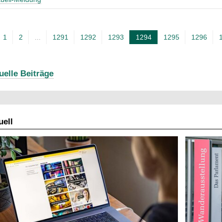
1
2
...
1291
1292
1293
1294
1295
1296
A
k
t
uelle Beiträge
u
e
l
ell
l
e
S
e
i
t
e