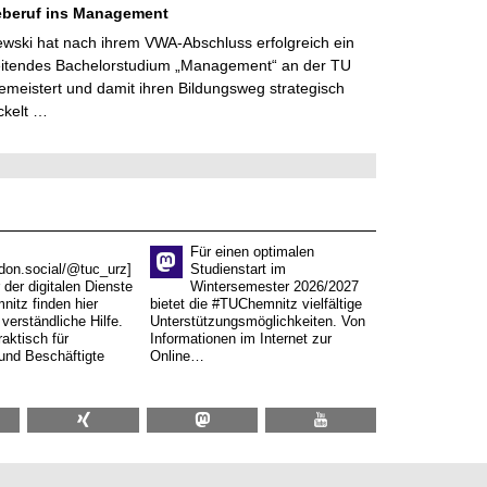
eberuf ins Management
lewski hat nach ihrem VWA-Abschluss erfolgreich ein
eitendes Bachelorstudium „Management“ an der TU
meistert und damit ihren Bildungsweg strategisch
ckelt …
Für einen optimalen
don.social/@tuc_urz]
Studienstart im
 der digitalen Dienste
Wintersemester 2026/2027
itz finden hier
bietet die #TUChemnitz vielfältige
verständliche Hilfe.
Unterstützungsmöglichkeiten. Von
aktisch für
Informationen im Internet zur
und Beschäftigte
Online…