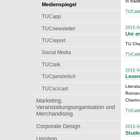
In trad
t
Medienspiegel
a
TUCakt
c
TUCapp
h
:
2015-0
TUCnewsletter
Uni e
TUCreport
TU Che
Social Media
TUCakt
TUCtalk
2015-0
TUCpersönlich
Lesen
Literat
TUCscicast
Romani
Marketing,
Chemni
Veranstaltungsorganisation und
TUCakt
Merchandising
Corporate Design
2015-0
Stude
Unishop