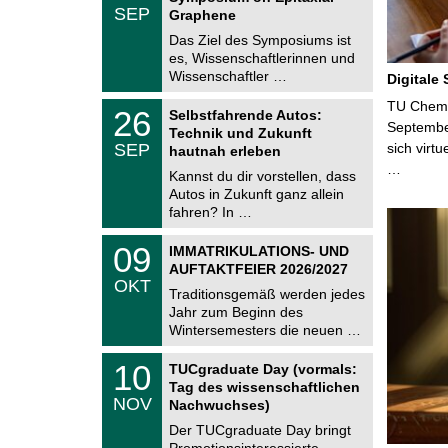
.
SEP
h
Graphene
0
e
9
Das Ziel des Symposiums ist
m
.
es, Wissenschaftlerinnen und
n
2
i
Wissenschaftler …
Digitale
0
t
2
z
T
TU Chemni
6
2
26
Selbstfahrende Autos:
U
6
Septembe
Technik und Zukunft
C
.
SEP
sich virt
h
hautnah erleben
0
e
…
9
Kannst du dir vorstellen, dass
m
.
Autos in Zukunft ganz allein
n
2
i
fahren? In …
0
t
2
z
T
6
0
09
IMMATRIKULATIONS- UND
U
9
AUFTAKTFEIER 2026/2027
C
.
OKT
h
1
Traditionsgemäß werden jedes
e
0
Jahr zum Beginn des
m
.
Wintersemesters die neuen …
n
2
i
0
Z
t
1
10
2
TUCgraduate Day (vormals:
e
z
0
6
Tag des wissenschaftlichen
n
.
NOV
t
Nachwuchses)
1
r
1
Der TUCgraduate Day bringt
u
.
Promotionsinteressierte,