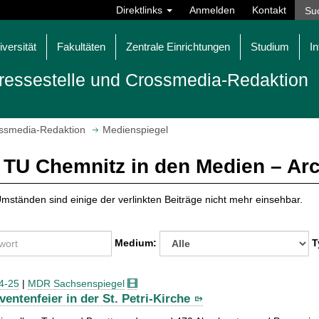
Direktlinks
Anmelden
Kontakt
iversität
Fakultäten
Zentrale Einrichtungen
Studium
In
ressestelle und Crossmedia-Redaktion
ossmedia-Redaktion
Medienspiegel
 TU Chemnitz in den Medien – Ar
mständen sind einige der verlinkten Beiträge nicht mehr einsehbar.
Medium:
T
4-25
|
MDR Sachsenspiegel
ventenfeier in der St. Petri-Kirche