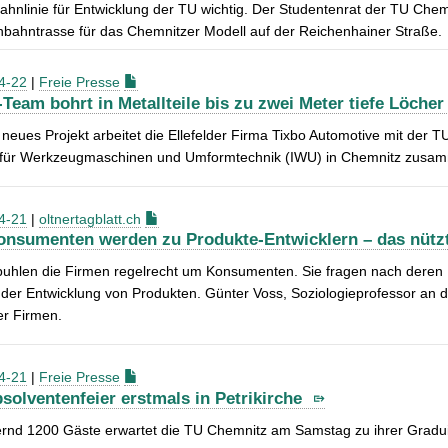
hnlinie für Entwicklung der TU wichtig. Der Studentenrat der TU Chem
bahntrasse für das Chemnitzer Modell auf der Reichenhainer Straße.
4-22
|
Freie Presse
-Team bohrt in Metallteile bis zu zwei Meter tiefe Löche
 neues Projekt arbeitet die Ellefelder Firma Tixbo Automotive mit de
ut für Werkzeugmaschinen und Umformtechnik (IWU) in Chemnitz zusa
4-21
|
oltnertagblatt.ch
onsumenten werden zu Produkte-Entwicklern – das nütz
uhlen die Firmen regelrecht um Konsumenten. Sie fragen nach deren Bed
 der Entwicklung von Produkten. Günter Voss, Soziologieprofessor an d
er Firmen.
4-21
|
Freie Presse
solventenfeier erstmals in Petrikirche
nd 1200 Gäste erwartet die TU Chemnitz am Samstag zu ihrer Graduiert