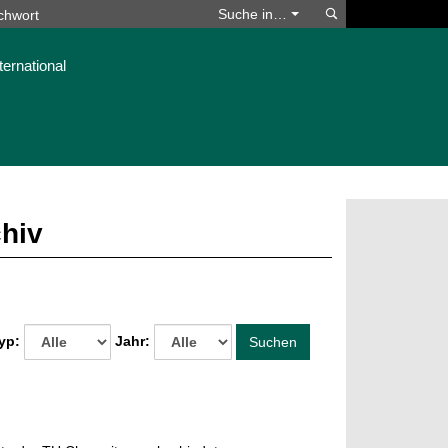
Suchen
Suche in…
ternational
chiv
yp:
Jahr:
Suchen