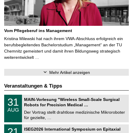
Vom Pflegeberuf ins Management
Kristina Milewski hat nach ihrem VWA-Abschluss erfolgreich ein
berufsbegleitendes Bachelorstudium „Management“ an der TU
Chemnitz gemeistert und damit ihren Bildungsweg strategisch
weiterentwickelt …
Mehr Artikel anzeigen
Veranstaltungen & Tipps
T
3
31
MAIN-Vorlesung "Wireless Small-Scale Surgical
U
1
Robots for Precision Medical …
C
.
AUG
h
0
Der Vortrag stellt drahtlose medizinische Mikroroboter
e
8
für gezielte, …
m
.
n
2
T
i
2
21
ISEG2026 International Symposium on Epitaxial
0
U
t
1