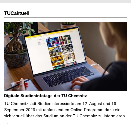
l
TUCaktuell
e
S
e
i
t
e
Digitale Studieninfotage der TU Chemnitz
TU Chemnitz lädt Studieninteressierte am 12. August und 16.
September 2026 mit umfassendem Online-Programm dazu ein,
sich virtuell über das Studium an der TU Chemnitz zu informieren
…