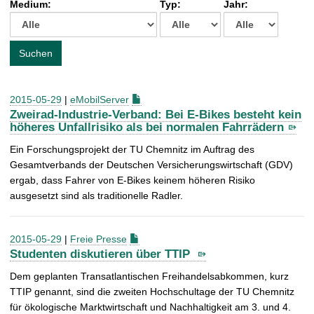
Medium:
Typ:
Jahr:
t
c
h
e
Suchen
n
a
c
2015-05-29
|
eMobilServer
h
Zweirad-Industrie-Verband: Bei E-Bikes besteht kein
:
höheres Unfallrisiko als bei normalen Fahrrädern
Ein Forschungsprojekt der TU Chemnitz im Auftrag des
Gesamtverbands der Deutschen Versicherungswirtschaft (GDV)
ergab, dass Fahrer von E-Bikes keinem höheren Risiko
ausgesetzt sind als traditionelle Radler.
2015-05-29
|
Freie Presse
Studenten diskutieren über TTIP
Dem geplanten Transatlantischen Freihandelsabkommen, kurz
TTIP genannt, sind die zweiten Hochschultage der TU Chemnitz
für ökologische Marktwirtschaft und Nachhaltigkeit am 3. und 4.