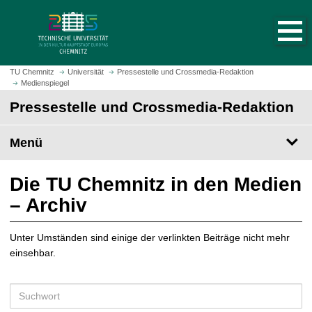
S
S
t
p
a
r
r
i
t
n
TU Chemnitz
Universität
Pressestelle und Crossmedia-Redaktion
s
Medienspiegel
g
e
e
Pressestelle und Crossmedia-Redaktion
i
z
t
u
Menü
e
m
a
H
u
a
Die TU Chemnitz in den Medien
f
u
– Archiv
r
p
u
t
f
Unter Umständen sind einige der verlinkten Beiträge nicht mehr
i
e
einsehbar.
n
n
h
a
S
l
u