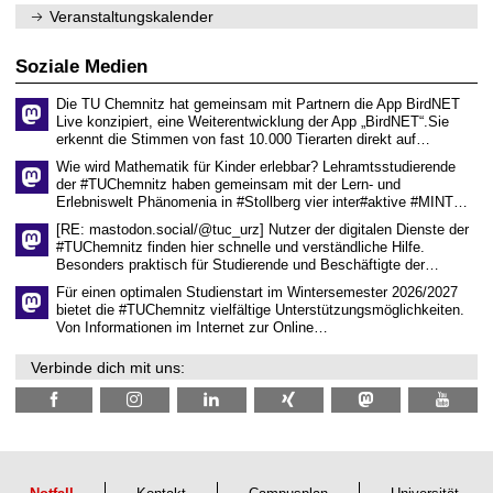
m
n
.
Veranstaltungskalender
n
w
2
i
i
0
t
s
2
Soziale Medien
z
s
6
e
Die TU Chemnitz hat gemeinsam mit Partnern die App BirdNET
n
Live konzipiert, eine Weiterentwicklung der App „BirdNET“.Sie
s
erkennt die Stimmen von fast 10.000 Tierarten direkt auf…
c
h
Wie wird Mathematik für Kinder erlebbar? Lehramtsstudierende
a
der #TUChemnitz haben gemeinsam mit der Lern- und
f
Erlebniswelt Phänomenia in #Stollberg vier inter#aktive #MINT…
t
l
[RE: mastodon.social/@tuc_urz] Nutzer der digitalen Dienste der
i
#TUChemnitz finden hier schnelle und verständliche Hilfe.
c
Besonders praktisch für Studierende und Beschäftigte der…
h
e
Für einen optimalen Studienstart im Wintersemester 2026/2027
n
bietet die #TUChemnitz vielfältige Unterstützungsmöglichkeiten.
N
Von Informationen im Internet zur Online…
a
c
Verbinde dich mit uns:
h
w
u
c
h
s