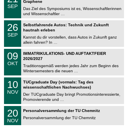
2
Graphene
C
z
.
6
SEP
h
0
Das Ziel des Symposiums ist es, Wissenschaftlerinnen
e
9
und Wissenschaftler …
m
.
n
2
T
i
2
26
Selbstfahrende Autos: Technik und Zukunft
0
U
t
6
2
hautnah erleben
C
z
.
6
SEP
h
0
Kannst du dir vorstellen, dass Autos in Zukunft ganz
e
9
allein fahren? In …
m
.
n
2
T
i
0
09
IMMATRIKULATIONS- UND AUFTAKTFEIER
0
U
t
9
2
2026/2027
C
z
.
6
OKT
h
1
Traditionsgemäß werden jedes Jahr zum Beginn des
e
0
Wintersemesters die neuen …
m
.
n
2
Z
i
1
10
TUCgraduate Day (vormals: Tag des
0
e
t
0
2
wissenschaftlichen Nachwuchses)
n
z
.
6
NOV
t
1
Der TUCgraduate Day bringt Promotionsinteressierte,
r
1
Promovierende und …
u
.
m
2
T
f
2
20
Personalversammlung der TU Chemnitz
0
U
ü
0
2
C
r
Personalversammlung der TU Chemnitz
.
6
NOV
h
d
1
e
e
1