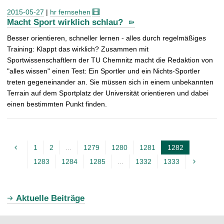
2015-05-27
|
hr fernsehen
Macht Sport wirklich schlau?
Besser orientieren, schneller lernen - alles durch regelmäßiges
Training: Klappt das wirklich? Zusammen mit
Sportwissenschaftlern der TU Chemnitz macht die Redaktion von
"alles wissen" einen Test: Ein Sportler und ein Nichts-Sportler
treten gegeneinander an. Sie müssen sich in einem unbekannten
Terrain auf dem Sportplatz der Universität orientieren und dabei
einen bestimmten Punkt finden.
1
2
...
1279
1280
1281
1282
A
1283
1284
1285
...
1332
1333
k
t
u
Aktuelle Beiträge
e
l