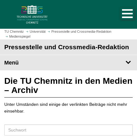
S
S
t
p
a
r
r
i
t
n
TU Chemnitz
Universität
Pressestelle und Crossmedia-Redaktion
s
Medienspiegel
g
e
e
Pressestelle und Crossmedia-Redaktion
i
z
t
u
Menü
e
m
a
H
u
a
Die TU Chemnitz in den Medien
f
u
– Archiv
r
p
u
t
f
Unter Umständen sind einige der verlinkten Beiträge nicht mehr
i
e
einsehbar.
n
n
h
a
S
l
u