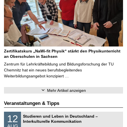
Zertifikatskurs „NaWi-fit Physik“ stärkt den Physikunterricht
an Oberschulen in Sachsen
Zentrum für Lehrkräftebildung und Bildungsforschung der TU
Chemnitz hat ein neues berufsbegleitendes
Weiterbildungsangebot konzipiert …
Mehr Artikel anzeigen
Veranstaltungen & Tipps
S
1
12
Studieren und Leben in Deutschland –
o
2
Interkulturelle Kommunikation
n
.
AUG
s