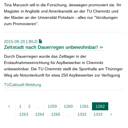
Tina Marusch will in die Forschung, deswegen promoviert sie. Ihr
Magister in Anglistik und Amerikanistik an der TU Chemnitz und
der Master an der Universität Potsdam - alles nur "Vorübungen
zum Promovieren".
2015-08-20
|
BILD
Zeltstadt nach Dauerregen unbewohnbar!
Durch Dauerregen wurde das Zeltlager in der
Erstaufnahmeeinrichtung für Asylbewerber in Chemnitz
unbewohnbar. Die TU Chemnitz stellt die Sporthalle am Thüringer
Weg als Notunterkunft für etwa 250 Asylbewerber zur Verfügung
TUCaktuell-Meldung
1
2
...
1259
1260
1261
1262
A
1263
1264
1265
...
1332
1333
k
t