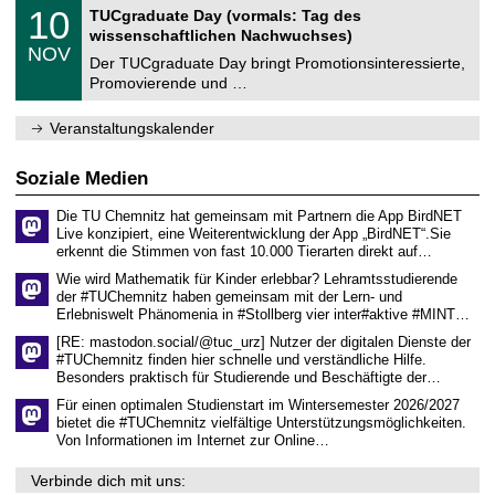
2
Z
i
1
10
TUCgraduate Day (vormals: Tag des
0
e
t
0
2
wissenschaftlichen Nachwuchses)
n
z
.
6
NOV
t
1
Der TUCgraduate Day bringt Promotionsinteressierte,
r
1
Promovierende und …
u
.
m
2
f
0
Veranstaltungskalender
ü
2
r
6
d
Soziale Medien
e
n
Die TU Chemnitz hat gemeinsam mit Partnern die App BirdNET
w
Live konzipiert, eine Weiterentwicklung der App „BirdNET“.Sie
i
erkennt die Stimmen von fast 10.000 Tierarten direkt auf…
s
s
Wie wird Mathematik für Kinder erlebbar? Lehramtsstudierende
e
der #TUChemnitz haben gemeinsam mit der Lern- und
n
Erlebniswelt Phänomenia in #Stollberg vier inter#aktive #MINT…
s
c
[RE: mastodon.social/@tuc_urz] Nutzer der digitalen Dienste der
h
#TUChemnitz finden hier schnelle und verständliche Hilfe.
a
Besonders praktisch für Studierende und Beschäftigte der…
f
t
Für einen optimalen Studienstart im Wintersemester 2026/2027
l
bietet die #TUChemnitz vielfältige Unterstützungsmöglichkeiten.
i
Von Informationen im Internet zur Online…
c
h
Verbinde dich mit uns:
e