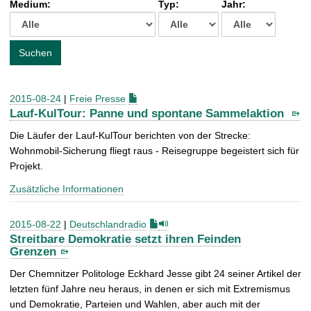
Medium:
Typ:
Jahr:
t
c
h
e
Suchen
n
a
c
2015-08-24
|
Freie Presse
h
Lauf-KulTour: Panne und spontane Sammelaktion
:
Die Läufer der Lauf-KulTour berichten von der Strecke:
Wohnmobil-Sicherung fliegt raus - Reisegruppe begeistert sich für
Projekt.
Zusätzliche Informationen
2015-08-22
|
Deutschlandradio
Streitbare Demokratie setzt ihren Feinden
Grenzen
Der Chemnitzer Politologe Eckhard Jesse gibt 24 seiner Artikel der
letzten fünf Jahre neu heraus, in denen er sich mit Extremismus
und Demokratie, Parteien und Wahlen, aber auch mit der