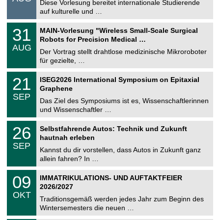
0
Diese Vorlesung bereitet internationale Studierende
t
8
auf kulturelle und …
i
.
g
2
T
e
3
31
MAIN-Vorlesung "Wireless Small-Scale Surgical
0
U
1
2
Robots for Precision Medical …
C
.
6
AUG
h
0
Der Vortrag stellt drahtlose medizinische Mikroroboter
e
8
für gezielte, …
m
.
n
2
T
i
2
21
ISEG2026 International Symposium on Epitaxial
0
U
t
1
2
Graphene
C
z
.
6
SEP
h
0
Das Ziel des Symposiums ist es, Wissenschaftlerinnen
e
9
und Wissenschaftler …
m
.
n
2
T
i
2
26
Selbstfahrende Autos: Technik und Zukunft
0
U
t
6
2
hautnah erleben
C
z
.
6
SEP
h
0
Kannst du dir vorstellen, dass Autos in Zukunft ganz
e
9
allein fahren? In …
m
.
n
2
T
i
0
09
IMMATRIKULATIONS- UND AUFTAKTFEIER
0
U
t
9
2
2026/2027
C
z
.
6
OKT
h
1
Traditionsgemäß werden jedes Jahr zum Beginn des
e
0
Wintersemesters die neuen …
m
.
n