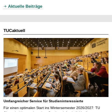
u
Aktuelle Beiträge
e
l
l
TUCaktuell
e
S
e
i
t
e
Umfangreicher Service für Studieninteressierte
Für einen optimalen Start ins Wintersemester 2026/2027: TU