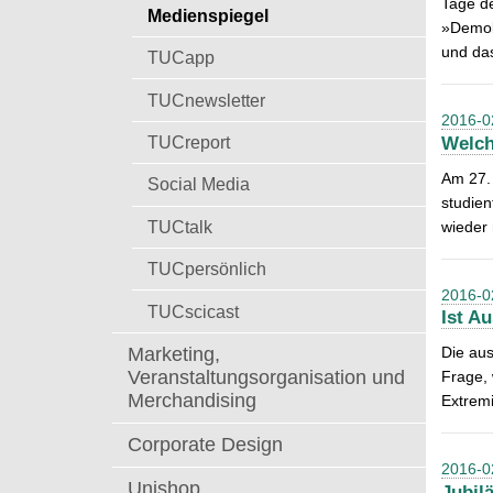
Tage de
t
Medienspiegel
a
»Demokr
c
und das
TUCapp
h
:
TUCnewsletter
2016-0
TUCreport
Welch
Am 27. 
Social Media
studien
TUCtalk
wieder 
TUCpersönlich
2016-0
TUCscicast
Ist A
Marketing,
Die aus
Veranstaltungsorganisation und
Frage,
Merchandising
Extrem
Corporate Design
2016-0
Unishop
Jubil