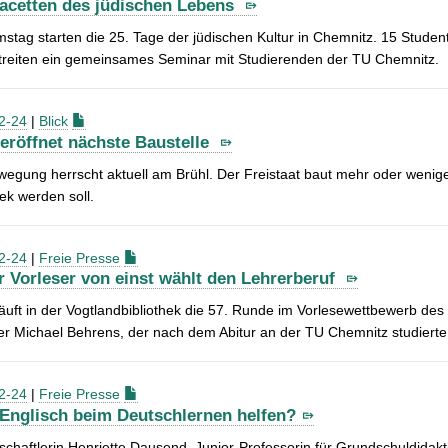
Facetten des jüdischen Lebens
tag starten die 25. Tage der jüdischen Kultur in Chemnitz. 15 Student
streiten ein gemeinsames Seminar mit Studierenden der TU Chemnitz.
2-24
|
Blick
 eröffnet nächste Baustelle
wegung herrscht aktuell am Brühl. Der Freistaat baut mehr oder weniger 
hek werden soll.
2-24
|
Freie Presse
r Vorleser von einst wählt den Lehrerberuf
äuft in der Vogtlandbibliothek die 57. Runde im Vorlesewettbewerb de
r Michael Behrens, der nach dem Abitur an der TU Chemnitz studierte
2-24
|
Freie Presse
Englisch beim Deutschlernen helfen?
chaftlerin Henriette Dausend, Junior-Professorin für Grundschuldidakt