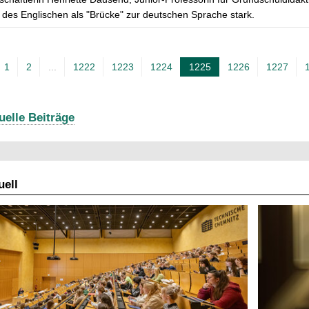
 des Englischen als "Brücke" zur deutschen Sprache stark.
1
2
...
1222
1223
1224
1225
1226
1227
A
k
t
uelle Beiträge
u
e
l
ell
l
e
S
e
i
t
e