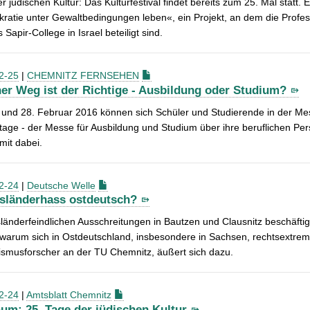
r jüdischen Kultur: Das Kulturfestival findet bereits zum 25. Mal statt. 
atie unter Gewaltbedingungen leben«, ein Projekt, an dem die Professu
 Sapir-College in Israel beteiligt sind.
2-25
|
CHEMNITZ FERNSEHEN
er Weg ist der Richtige - Ausbildung oder Studium?
und 28. Februar 2016 können sich Schüler und Studierende in der Mes
tage - der Messe für Ausbildung und Studium über ihre beruflichen Per
mit dabei.
2-24
|
Deutsche Welle
usländerhass ostdeutsch?
länderfeindlichen Ausschreitungen in Bautzen und Clausnitz beschäftige
 warum sich in Ostdeutschland, insbesondere in Sachsen, rechtsextre
ismusforscher an der TU Chemnitz, äußert sich dazu.
2-24
|
Amtsblatt Chemnitz
äum: 25. Tage der jüdischen Kultur