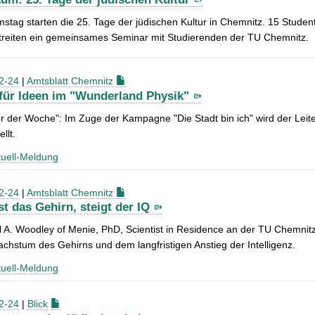
tag starten die 25. Tage der jüdischen Kultur in Chemnitz. 15 Student
streiten ein gemeinsames Seminar mit Studierenden der TU Chemnitz.
2-24
|
Amtsblatt Chemnitz
 für Ideen im "Wunderland Physik"
 der Woche": Im Zuge der Kampagne "Die Stadt bin ich" wird der Leit
llt.
uell-Meldung
2-24
|
Amtsblatt Chemnitz
t das Gehirn, steigt der IQ
l A. Woodley of Menie, PhD, Scientist in Residence an der TU Chemni
hstum des Gehirns und dem langfristigen Anstieg der Intelligenz.
uell-Meldung
2-24
|
Blick