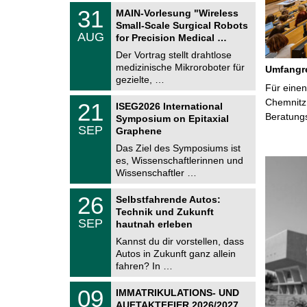
T
3
31
MAIN-Vorlesung "Wireless
U
1
Small-Scale Surgical Robots
C
.
AUG
h
for Precision Medical …
0
e
8
Der Vortrag stellt drahtlose
m
.
medizinische Mikroroboter für
n
Umfangre
2
i
gezielte, …
0
Für einen
t
2
z
T
Chemnitz 
6
2
21
ISEG2026 International
U
1
Beratung
Symposium on Epitaxial
C
.
SEP
h
Graphene
0
e
9
Das Ziel des Symposiums ist
m
.
es, Wissenschaftlerinnen und
n
2
i
Wissenschaftler …
0
t
2
z
T
6
2
26
Selbstfahrende Autos:
U
6
Technik und Zukunft
C
.
SEP
h
hautnah erleben
0
e
9
Kannst du dir vorstellen, dass
m
.
Autos in Zukunft ganz allein
n
2
i
fahren? In …
0
t
2
z
T
6
0
09
IMMATRIKULATIONS- UND
U
9
AUFTAKTFEIER 2026/2027
C