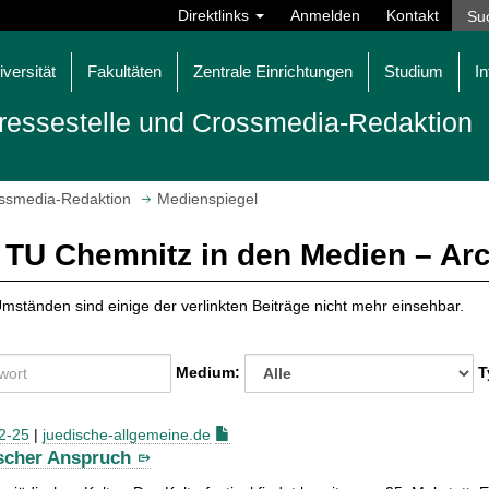
Direktlinks
Anmelden
Kontakt
iversität
Fakultäten
Zentrale Einrichtungen
Studium
In
ressestelle und Crossmedia-Redaktion
ossmedia-Redaktion
Medienspiegel
 TU Chemnitz in den Medien – Ar
mständen sind einige der verlinkten Beiträge nicht mehr einsehbar.
Medium:
T
2-25
|
juedische-allgemeine.de
ischer Anspruch