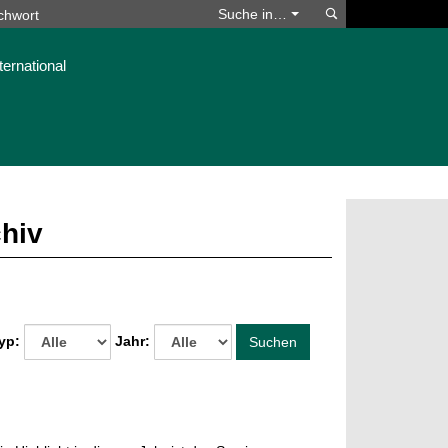
Suchen
Suche in…
ternational
chiv
yp:
Jahr:
Suchen