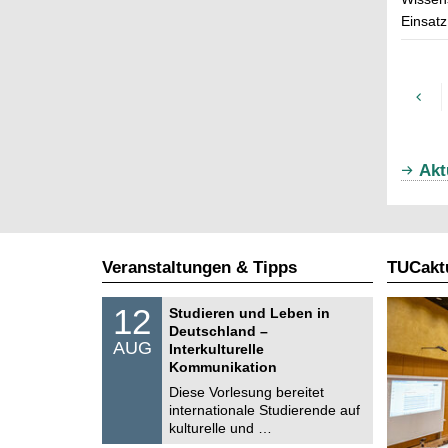
Einsatz
Akt
Veranstaltungen & Tipps
TUCaktu
S
1
12
Studieren und Leben in
o
2
Deutschland –
n
.
AUG
s
Interkulturelle
0
t
Kommunikation
8
i
.
Diese Vorlesung bereitet
g
2
e
internationale Studierende auf
0
kulturelle und …
2
6