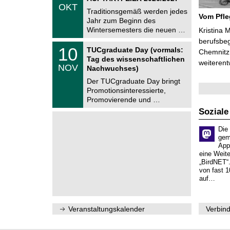
.
OKT
h
1
Traditionsgemäß werden jedes
e
Vom Pfl
0
Jahr zum Beginn des
m
.
Wintersemesters die neuen …
n
Kristina 
2
i
berufsbe
0
Z
t
1
10
2
TUCgraduate Day (vormals:
Chemnitz 
e
z
0
6
Tag des wissenschaftlichen
n
weiterent
.
NOV
t
Nachwuchses)
1
r
1
Der TUCgraduate Day bringt
u
.
Promotionsinteressierte,
m
2
f
Promovierende und …
0
ü
2
Soziale
r
6
d
e
Die
n
gem
w
App
i
eine Weit
s
„BirdNET“
s
von fast 1
e
auf…
n
s
c
h
Veranstaltungskalender
Verbind
a
f
t