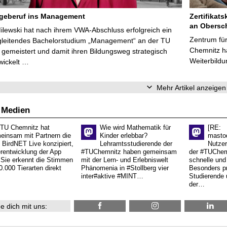
egeberuf ins Management
Zertifikats
an Obersc
Milewski hat nach ihrem VWA-Abschluss erfolgreich ein
Zentrum für
gleitendes Bachelorstudium „Management“ an der TU
Chemnitz ha
gemeistert und damit ihren Bildungsweg strategisch
Weiterbildu
wickelt …
Mehr Artikel anzeigen
 Medien
 TU Chemnitz hat
Wie wird Mathematik für
[RE:
einsam mit Partnern die
Kinder erlebbar?
masto
 BirdNET Live konzipiert,
Lehramtsstudierende der
Nutzer
erentwicklung der App
#TUChemnitz haben gemeinsam
der #TUChemn
.Sie erkennt die Stimmen
mit der Lern- und Erlebniswelt
schnelle und 
0.000 Tierarten direkt
Phänomenia in #Stollberg vier
Besonders pr
inter#aktive #MINT…
Studierende 
der…
e dich mit uns: