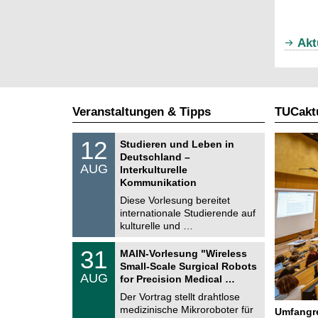
Akt
Veranstaltungen & Tipps
TUCaktu
S
1
12
Studieren und Leben in
o
2
Deutschland –
n
.
AUG
s
Interkulturelle
0
t
Kommunikation
8
i
.
Diese Vorlesung bereitet
g
2
e
internationale Studierende auf
0
kulturelle und …
2
6
T
3
31
MAIN-Vorlesung "Wireless
U
1
Small-Scale Surgical Robots
C
.
AUG
h
for Precision Medical …
0
e
8
Der Vortrag stellt drahtlose
m
.
medizinische Mikroroboter für
n
Umfangre
2