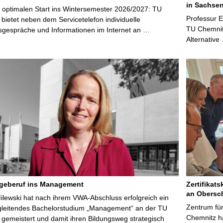
in Sachsen
 optimalen Start ins Wintersemester 2026/2027: TU
Professur 
bietet neben dem Servicetelefon individuelle
TU Chemnitz
sgespräche und Informationen im Internet an …
Alternative
egeberuf ins Management
Zertifikats
an Obersc
Milewski hat nach ihrem VWA-Abschluss erfolgreich ein
Zentrum für
gleitendes Bachelorstudium „Management“ an der TU
Chemnitz ha
gemeistert und damit ihren Bildungsweg strategisch