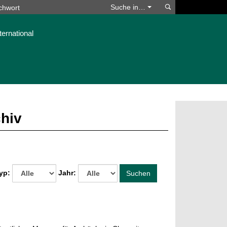
Suchen
Suche in…
ternational
chiv
yp:
Jahr:
Suchen