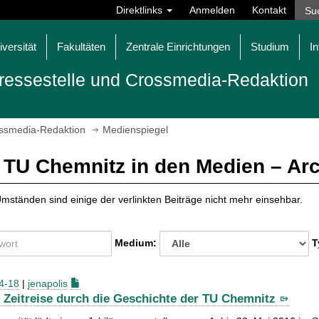
Direktlinks
Anmelden
Kontakt
iversität
Fakultäten
Zentrale Einrichtungen
Studium
In
ressestelle und Crossmedia-Redaktion
ossmedia-Redaktion
Medienspiegel
 TU Chemnitz in den Medien – Ar
mständen sind einige der verlinkten Beiträge nicht mehr einsehbar.
Medium:
T
4-18
|
jenapolis
 Zeitreise durch die Geschichte der TU Chemnitz