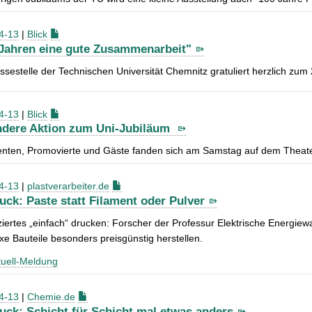
4-13
|
Blick
 Jahren eine gute Zusammenarbeit"
ssestelle der Technischen Universität Chemnitz gratuliert herzlich zum
4-13
|
Blick
dere Aktion zum Uni-Jubiläum
enten, Promovierte und Gäste fanden sich am Samstag auf dem Theater
4-13
|
plastverarbeiter.de
uck: Paste statt Filament oder Pulver
iertes „einfach“ drucken: Forscher der Professur Elektrische Energie
e Bauteile besonders preisgünstig herstellen.
uell-Meldung
4-13
|
Chemie.de
uck: Schicht für Schicht mal etwas anders