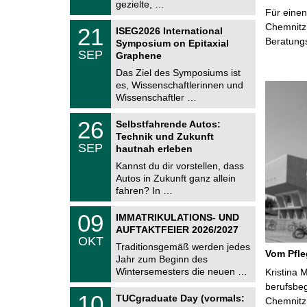
i
gezielte, …
0
Für einen
t
2
z
T
Chemnitz 
6
2
21
ISEG2026 International
U
1
Beratung
Symposium on Epitaxial
C
.
SEP
h
Graphene
0
e
9
Das Ziel des Symposiums ist
m
.
es, Wissenschaftlerinnen und
n
2
i
Wissenschaftler …
0
t
2
z
T
6
2
26
Selbstfahrende Autos:
U
6
Technik und Zukunft
C
.
SEP
h
hautnah erleben
0
e
9
Kannst du dir vorstellen, dass
m
.
Autos in Zukunft ganz allein
n
2
i
fahren? In …
0
t
2
z
T
6
0
09
IMMATRIKULATIONS- UND
U
9
AUFTAKTFEIER 2026/2027
C
.
OKT
h
1
Traditionsgemäß werden jedes
e
Vom Pfl
0
Jahr zum Beginn des
m
.
Wintersemesters die neuen …
n
Kristina 
2
i
berufsbe
0
Z
t
1
10
2
TUCgraduate Day (vormals:
Chemnitz 
e
z
0