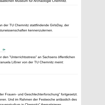
 Staatlichen Museum für Archäologie Chemnitz.
 an der TU Chemnitz stattfindende GirlsDay, der
aturwissenschaften kennenzulernen.
n
r den "Unterrichtsstress" an Sachsens öffentlichen
Manuela Lißner von der TU Chemnitz meint:
er Frauen- und Geschlechterforschung" fortgesetzt.
erieren. Und im Rahmen der Festwoche anlässlich des
Frauenstudium in Chemnitz" thematisieren.