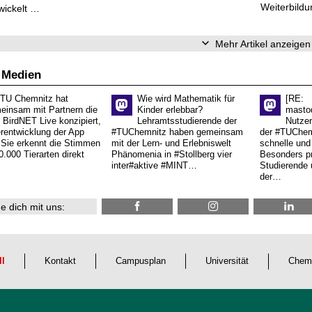
Weiterbildu
wickelt …
Mehr Artikel anzeigen
 Medien
 TU Chemnitz hat
Wie wird Mathematik für
[RE:
einsam mit Partnern die
Kinder erlebbar?
masto
 BirdNET Live konzipiert,
Lehramtsstudierende der
Nutzer
erentwicklung der App
#TUChemnitz haben gemeinsam
der #TUChemn
.Sie erkennt die Stimmen
mit der Lern- und Erlebniswelt
schnelle und 
0.000 Tierarten direkt
Phänomenia in #Stollberg vier
Besonders pr
inter#aktive #MINT…
Studierende 
der…
e dich mit uns:
ll
Kontakt
Campusplan
Universität
Chem