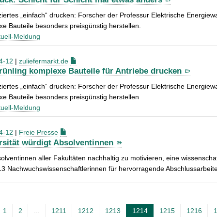
iertes „einfach“ drucken: Forscher der Professur Elektrische Energie
e Bauteile besonders preisgünstig herstellen.
uell-Meldung
4-12
|
zuliefermarkt.de
rünling komplexe Bauteile für Antriebe drucken
iertes „einfach“ drucken: Forscher der Professur Elektrische Energie
e Bauteile besonders preisgünstig herstellen
uell-Meldung
4-12
|
Freie Presse
rsität würdigt Absolventinnen
lventinnen aller Fakultäten nachhaltig zu motivieren, eine wissenscha
13 Nachwuchswissenschaftlerinnen für hervorragende Abschlussarbeit
1
2
...
1211
1212
1213
1214
1215
1216
A