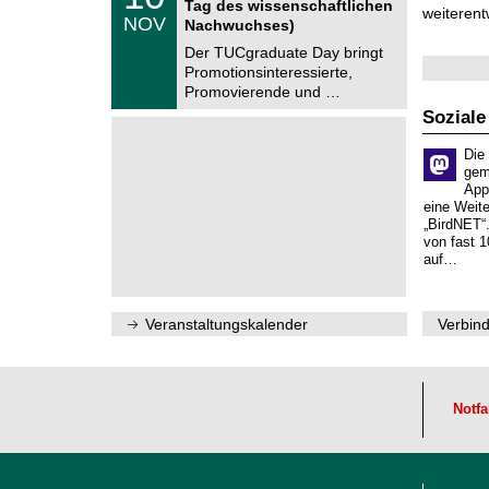
6
Tag des wissenschaftlichen
n
weiterent
.
NOV
t
Nachwuchses)
1
r
1
Der TUCgraduate Day bringt
u
.
Promotionsinteressierte,
m
2
f
Promovierende und …
0
ü
2
Soziale
r
6
d
e
Die
n
gem
w
App
i
eine Weit
s
„BirdNET“
s
von fast 1
e
auf…
n
s
c
h
Veranstaltungskalender
Verbind
a
f
t
l
i
Notfa
c
h
e
n
N