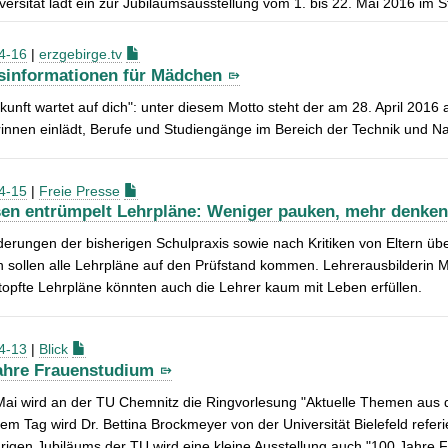
versität lädt ein zur Jubiläumsausstellung vom 1. bis 22. Mai 2016 im
4-16
|
erzgebirge.tv
sinformationen für Mädchen
kunft wartet auf dich": unter diesem Motto steht der am 28. April 2016
innen einlädt, Berufe und Studiengänge im Bereich der Technik und N
4-15
|
Freie Presse
en entrümpelt Lehrpläne: Weniger pauken, mehr denke
erungen der bisherigen Schulpraxis sowie nach Kritiken von Eltern übe
 sollen alle Lehrpläne auf den Prüfstand kommen. Lehrerausbilderin 
topfte Lehrpläne könnten auch die Lehrer kaum mit Leben erfüllen.
4-13
|
Blick
ahre Frauenstudium
ai wird an der TU Chemnitz die Ringvorlesung "Aktuelle Themen aus d
em Tag wird Dr. Bettina Brockmeyer von der Universität Bielefeld ref
rigen Jubiläums der TU wird eine kleine Ausstellung auch "100 Jahre 