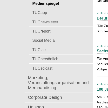
Die Uni
t
Medienspiegel
a
c
TUCapp
2016-0
h
Beruf
:
TUCnewsletter
"Die Zu
TUCreport
Schüler
Social Media
2016-0
TUCtalk
Sachs
TUCpersönlich
Für Änd
Schulen
TUCscicast
Vollges
Marketing,
Veranstaltungsorganisation und
2016-0
Merchandising
100 J
Am 3. M
Corporate Design
An dies
Unishop
180-jäh