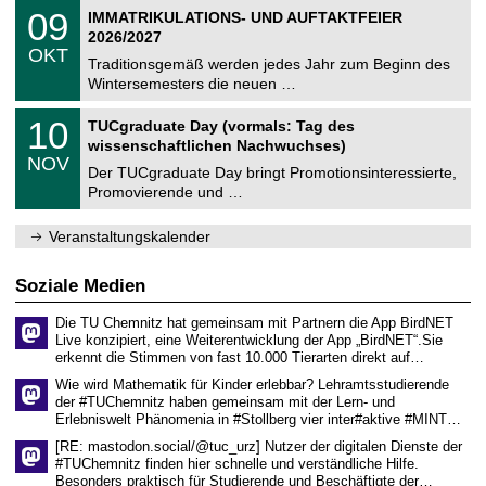
2
T
i
0
09
IMMATRIKULATIONS- UND AUFTAKTFEIER
0
U
t
9
2
2026/2027
C
z
.
6
OKT
h
1
Traditionsgemäß werden jedes Jahr zum Beginn des
e
0
Wintersemesters die neuen …
m
.
n
2
Z
i
1
10
TUCgraduate Day (vormals: Tag des
0
e
t
0
2
wissenschaftlichen Nachwuchses)
n
z
.
6
NOV
t
1
Der TUCgraduate Day bringt Promotionsinteressierte,
r
1
Promovierende und …
u
.
m
2
f
0
Veranstaltungskalender
ü
2
r
6
d
Soziale Medien
e
n
Die TU Chemnitz hat gemeinsam mit Partnern die App BirdNET
w
Live konzipiert, eine Weiterentwicklung der App „BirdNET“.Sie
i
erkennt die Stimmen von fast 10.000 Tierarten direkt auf…
s
s
Wie wird Mathematik für Kinder erlebbar? Lehramtsstudierende
e
der #TUChemnitz haben gemeinsam mit der Lern- und
n
Erlebniswelt Phänomenia in #Stollberg vier inter#aktive #MINT…
s
c
[RE: mastodon.social/@tuc_urz] Nutzer der digitalen Dienste der
h
#TUChemnitz finden hier schnelle und verständliche Hilfe.
a
Besonders praktisch für Studierende und Beschäftigte der…