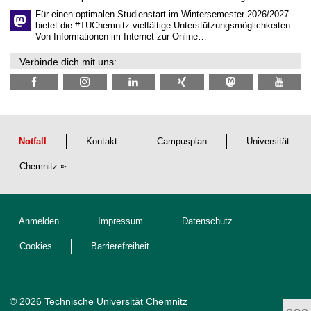
f
t
Für einen optimalen Studienstart im Wintersemester 2026/2027
l
bietet die #TUChemnitz vielfältige Unterstützungsmöglichkeiten.
i
Von Informationen im Internet zur Online…
c
h
Verbinde dich mit uns:
e
n
N
a
c
h
w
u
Notfall
Kontakt
Campusplan
Universität
c
h
Chemnitz
s
Anmelden
Impressum
Datenschutz
Cookies
Barrierefreiheit
© 2026 Technische Universität Chemnitz