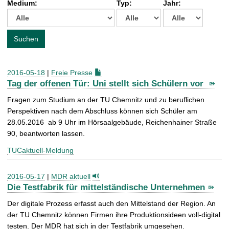
Medium:
Typ:
Jahr:
t
c
h
e
Suchen
n
a
c
2016-05-18
|
Freie Presse
h
Tag der offenen Tür: Uni stellt sich Schülern vor
:
Fragen zum Studium an der TU Chemnitz und zu beruflichen
Perspektiven nach dem Abschluss können sich Schüler am
28.05.2016 ab 9 Uhr im Hörsaalgebäude, Reichenhainer Straße
90, beantworten lassen.
TUCaktuell-Meldung
2016-05-17
|
MDR aktuell
Die Testfabrik für mittelständische Unternehmen
Der digitale Prozess erfasst auch den Mittelstand der Region. An
der TU Chemnitz können Firmen ihre Produktionsideen voll-digital
testen. Der MDR hat sich in der Testfabrik umgesehen.