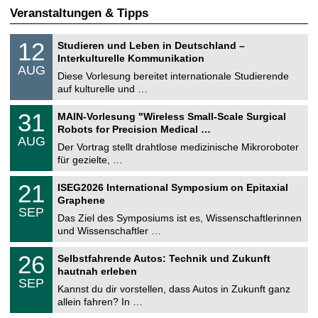
Veranstaltungen & Tipps
S
1
12
Studieren und Leben in Deutschland –
o
2
Interkulturelle Kommunikation
n
.
AUG
s
0
Diese Vorlesung bereitet internationale Studierende
t
8
auf kulturelle und …
i
.
g
2
T
e
3
31
MAIN-Vorlesung "Wireless Small-Scale Surgical
0
U
1
2
Robots for Precision Medical …
C
.
6
AUG
h
0
Der Vortrag stellt drahtlose medizinische Mikroroboter
e
8
für gezielte, …
m
.
n
2
T
i
2
21
ISEG2026 International Symposium on Epitaxial
0
U
t
1
2
Graphene
C
z
.
6
SEP
h
0
Das Ziel des Symposiums ist es, Wissenschaftlerinnen
e
9
und Wissenschaftler …
m
.
n
2
T
i
2
26
Selbstfahrende Autos: Technik und Zukunft
0
U
t
6
2
hautnah erleben
C
z
.
6
SEP
h
0
Kannst du dir vorstellen, dass Autos in Zukunft ganz
e
9
allein fahren? In …
m
.
n