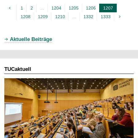
1
2
...
1204
1205
1206
1207
A
1208
1209
1210
...
1332
1333
k
t
u
Aktuelle Beiträge
e
l
l
TUCaktuell
e
S
e
i
t
e