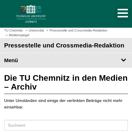
S
S
t
p
a
r
r
i
t
n
TU Chemnitz
Universität
Pressestelle und Crossmedia-Redaktion
s
Medienspiegel
g
e
e
Pressestelle und Crossmedia-Redaktion
i
z
t
u
Menü
e
m
a
H
u
a
Die TU Chemnitz in den Medien
f
u
– Archiv
r
p
u
t
f
Unter Umständen sind einige der verlinkten Beiträge nicht mehr
i
e
einsehbar.
n
n
h
a
S
l
u