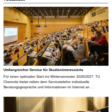
S
e
i
t
e
Umfangreicher Service für Studieninteressierte
Für einen optimalen Start ins Wintersemester 2026/2027: TU
Chemnitz bietet neben dem Servicetelefon individuelle
Beratungsgespräche und Informationen im Internet an …