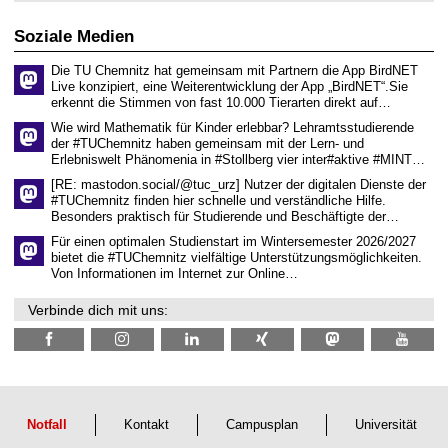
2
r
6
d
Soziale Medien
e
n
Die TU Chemnitz hat gemeinsam mit Partnern die App BirdNET
w
Live konzipiert, eine Weiterentwicklung der App „BirdNET“.Sie
i
erkennt die Stimmen von fast 10.000 Tierarten direkt auf…
s
s
Wie wird Mathematik für Kinder erlebbar? Lehramtsstudierende
e
der #TUChemnitz haben gemeinsam mit der Lern- und
n
Erlebniswelt Phänomenia in #Stollberg vier inter#aktive #MINT…
s
c
[RE: mastodon.social/@tuc_urz] Nutzer der digitalen Dienste der
h
#TUChemnitz finden hier schnelle und verständliche Hilfe.
a
Besonders praktisch für Studierende und Beschäftigte der…
f
t
Für einen optimalen Studienstart im Wintersemester 2026/2027
l
bietet die #TUChemnitz vielfältige Unterstützungsmöglichkeiten.
i
Von Informationen im Internet zur Online…
c
h
Verbinde dich mit uns:
e
n
N
a
c
h
w
u
Notfall
Kontakt
Campusplan
Universität
c