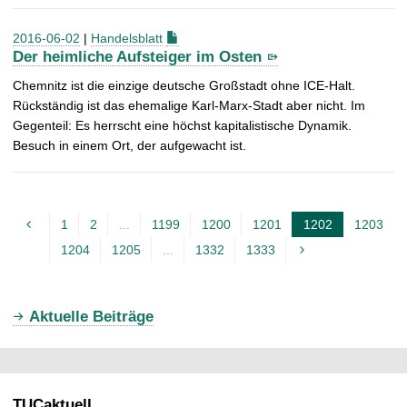
2016-06-02
|
Handelsblatt
Der heimliche Aufsteiger im Osten
Chemnitz ist die einzige deutsche Großstadt ohne ICE-Halt.
Rückständig ist das ehemalige Karl-Marx-Stadt aber nicht. Im
Gegenteil: Es herrscht eine höchst kapitalistische Dynamik.
Besuch in einem Ort, der aufgewacht ist.
1
2
...
1199
1200
1201
1202
1203
A
1204
1205
...
1332
1333
k
t
u
Aktuelle Beiträge
e
l
l
TUCaktuell
e