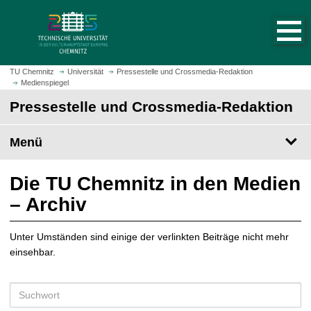
S
S
t
p
a
r
r
i
t
n
TU Chemnitz
Universität
Pressestelle und Crossmedia-Redaktion
s
Medienspiegel
g
e
e
Pressestelle und Crossmedia-Redaktion
i
z
t
u
Menü
e
m
a
H
u
a
Die TU Chemnitz in den Medien
f
u
– Archiv
r
p
u
t
f
Unter Umständen sind einige der verlinkten Beiträge nicht mehr
i
e
einsehbar.
n
n
h
a
S
l
u