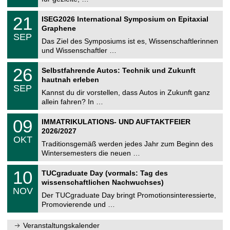
m
.
n
2
T
i
2
21
ISEG2026 International Symposium on Epitaxial
0
U
t
1
2
Graphene
C
z
.
6
SEP
h
0
Das Ziel des Symposiums ist es, Wissenschaftlerinnen
e
9
und Wissenschaftler …
m
.
n
2
T
i
2
26
Selbstfahrende Autos: Technik und Zukunft
0
U
t
6
2
hautnah erleben
C
z
.
6
SEP
h
0
Kannst du dir vorstellen, dass Autos in Zukunft ganz
e
9
allein fahren? In …
m
.
n
2
T
i
0
09
IMMATRIKULATIONS- UND AUFTAKTFEIER
0
U
t
9
2
2026/2027
C
z
.
6
OKT
h
1
Traditionsgemäß werden jedes Jahr zum Beginn des
e
0
Wintersemesters die neuen …
m
.
n
2
Z
i
1
10
TUCgraduate Day (vormals: Tag des
0
e
t
0
2
wissenschaftlichen Nachwuchses)
n
z
.
6
NOV
t
1
Der TUCgraduate Day bringt Promotionsinteressierte,
r
1
Promovierende und …
u
.
m
2
f
0
Veranstaltungskalender
ü