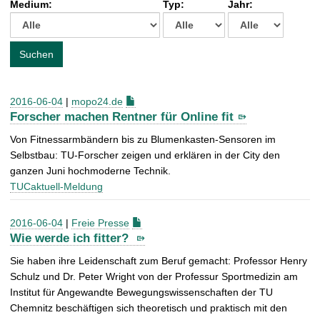
Medium:
Typ:
Jahr:
t
c
h
e
Suchen
n
a
c
2016-06-04
|
mopo24.de
h
Forscher machen Rentner für Online fit
:
Von Fitnessarmbändern bis zu Blumenkasten-Sensoren im
Selbstbau: TU-Forscher zeigen und erklären in der City den
ganzen Juni hochmoderne Technik.
TUCaktuell-Meldung
2016-06-04
|
Freie Presse
Wie werde ich fitter?
Sie haben ihre Leidenschaft zum Beruf gemacht: Professor Henry
Schulz und Dr. Peter Wright von der Professur Sportmedizin am
Institut für Angewandte Bewegungswissenschaften der TU
Chemnitz beschäftigen sich theoretisch und praktisch mit den