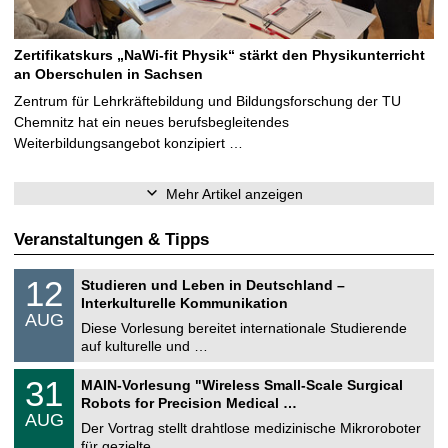
Zertifikatskurs „NaWi-fit Physik“ stärkt den Physikunterricht
an Oberschulen in Sachsen
Zentrum für Lehrkräftebildung und Bildungsforschung der TU
Chemnitz hat ein neues berufsbegleitendes
Weiterbildungsangebot konzipiert …
Mehr Artikel anzeigen
Veranstaltungen & Tipps
S
1
12
Studieren und Leben in Deutschland –
o
2
Interkulturelle Kommunikation
n
.
AUG
s
0
Diese Vorlesung bereitet internationale Studierende
t
8
auf kulturelle und …
i
.
g
2
T
e
3
31
MAIN-Vorlesung "Wireless Small-Scale Surgical
0
U
1
2
Robots for Precision Medical …
C
.
6
AUG
h
0
Der Vortrag stellt drahtlose medizinische Mikroroboter
e
8
für gezielte, …