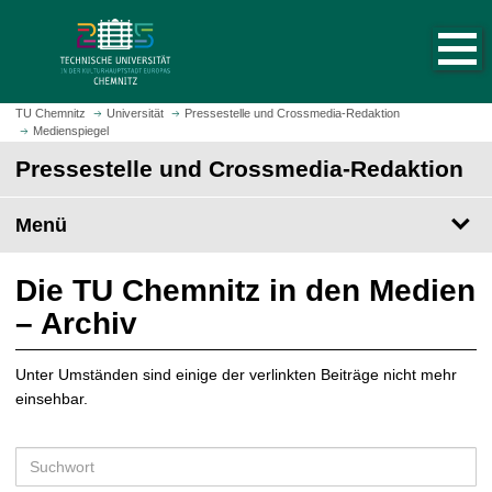
S
S
t
p
a
r
r
i
t
n
TU Chemnitz
Universität
Pressestelle und Crossmedia-Redaktion
s
Medienspiegel
g
e
e
Pressestelle und Crossmedia-Redaktion
i
z
t
u
Menü
e
m
a
H
u
a
Die TU Chemnitz in den Medien
f
u
– Archiv
r
p
u
t
f
Unter Umständen sind einige der verlinkten Beiträge nicht mehr
i
e
einsehbar.
n
n
h
a
S
l
u