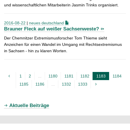
und wissenschaftlichen Mitarbeiterin Jasmin Trinks organisiert.
2016-08-22
|
neues deutschland
Brauner Fleck auf weißer Sachsenweste?
Der Chemnitzer Extremismusforscher Tom Thieme sieht
Anzeichen für einen Wandel im Umgang mit Rechtsextremismus
in Sachsen - hin zu klaren Worten.
1
2
...
1180
1181
1182
1183
1184
A
1185
1186
...
1332
1333
k
t
u
Aktuelle Beiträge
e
l
l