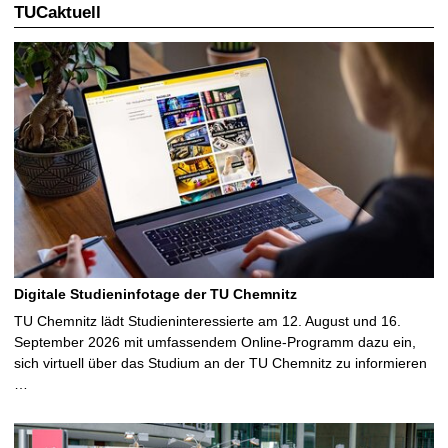
TUCaktuell
e
S
e
i
t
e
Digitale Studieninfotage der TU Chemnitz
TU Chemnitz lädt Studieninteressierte am 12. August und 16.
September 2026 mit umfassendem Online-Programm dazu ein,
sich virtuell über das Studium an der TU Chemnitz zu informieren
…