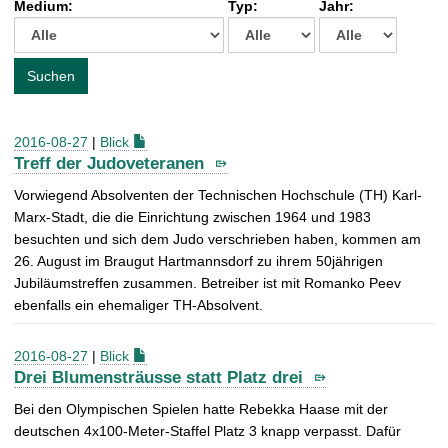
Medium:
Typ:
Jahr:
t
c
h
e
Suchen
n
a
c
2016-08-27
|
Blick
h
Treff der Judoveteranen
:
Vorwiegend Absolventen der Technischen Hochschule (TH) Karl-
Marx-Stadt, die die Einrichtung zwischen 1964 und 1983
besuchten und sich dem Judo verschrieben haben, kommen am
26. August im Braugut Hartmannsdorf zu ihrem 50jährigen
Jubiläumstreffen zusammen. Betreiber ist mit Romanko Peev
ebenfalls ein ehemaliger TH-Absolvent.
2016-08-27
|
Blick
Drei Blumensträusse statt Platz drei
Bei den Olympischen Spielen hatte Rebekka Haase mit der
deutschen 4x100-Meter-Staffel Platz 3 knapp verpasst. Dafür