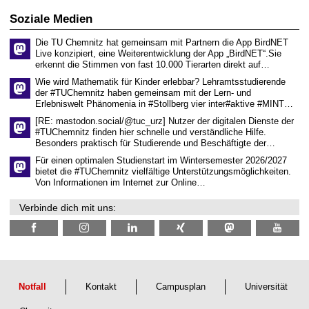
i
i
0
t
s
2
Soziale Medien
z
s
6
e
Die TU Chemnitz hat gemeinsam mit Partnern die App BirdNET
n
Live konzipiert, eine Weiterentwicklung der App „BirdNET“.Sie
s
erkennt die Stimmen von fast 10.000 Tierarten direkt auf…
c
h
Wie wird Mathematik für Kinder erlebbar? Lehramtsstudierende
a
der #TUChemnitz haben gemeinsam mit der Lern- und
f
Erlebniswelt Phänomenia in #Stollberg vier inter#aktive #MINT…
t
l
[RE: mastodon.social/@tuc_urz] Nutzer der digitalen Dienste der
i
#TUChemnitz finden hier schnelle und verständliche Hilfe.
c
Besonders praktisch für Studierende und Beschäftigte der…
h
e
Für einen optimalen Studienstart im Wintersemester 2026/2027
n
bietet die #TUChemnitz vielfältige Unterstützungsmöglichkeiten.
N
Von Informationen im Internet zur Online…
a
c
Verbinde dich mit uns:
h
w
u
c
h
s
Notfall
Kontakt
Campusplan
Universität