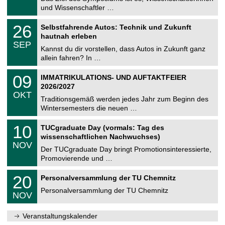
e
9
und Wissenschaftler …
m
.
n
2
T
i
2
26
Selbstfahrende Autos: Technik und Zukunft
0
U
t
6
2
hautnah erleben
C
z
.
6
SEP
h
0
Kannst du dir vorstellen, dass Autos in Zukunft ganz
e
9
allein fahren? In …
m
.
n
2
T
i
0
09
IMMATRIKULATIONS- UND AUFTAKTFEIER
0
U
t
9
2
2026/2027
C
z
.
6
OKT
h
1
Traditionsgemäß werden jedes Jahr zum Beginn des
e
0
Wintersemesters die neuen …
m
.
n
2
Z
i
1
10
TUCgraduate Day (vormals: Tag des
0
e
t
0
2
wissenschaftlichen Nachwuchses)
n
z
.
6
NOV
t
1
Der TUCgraduate Day bringt Promotionsinteressierte,
r
1
Promovierende und …
u
.
m
2
T
f
2
20
Personalversammlung der TU Chemnitz
0
U
ü
0
2
C
r
Personalversammlung der TU Chemnitz
.
6
NOV
h
d
1
e
e
1
m
n
.
Veranstaltungskalender
n
w
2