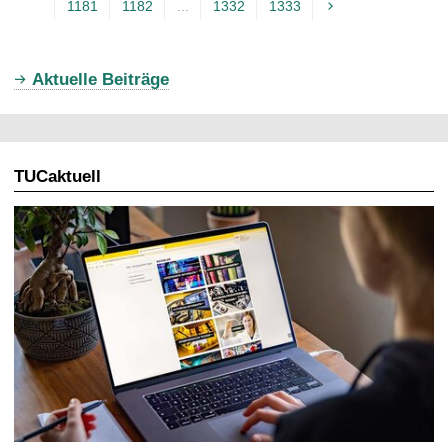
1181
1182
...
1332
1333
k
t
u
Aktuelle Beiträge
e
l
l
TUCaktuell
e
S
e
i
t
e