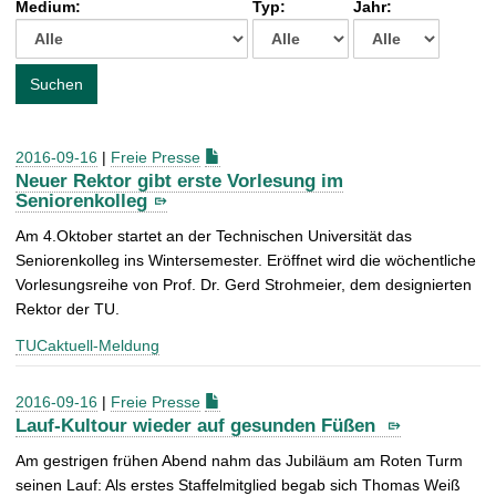
Medium:
Typ:
Jahr:
t
c
h
e
Suchen
n
a
c
2016-09-16
|
Freie Presse
h
Neuer Rektor gibt erste Vorlesung im
:
Seniorenkolleg
Am 4.Oktober startet an der Technischen Universität das
Seniorenkolleg ins Wintersemester. Eröffnet wird die wöchentliche
Vorlesungsreihe von Prof. Dr. Gerd Strohmeier, dem designierten
Rektor der TU.
TUCaktuell-Meldung
2016-09-16
|
Freie Presse
Lauf-Kultour wieder auf gesunden Füßen
Am gestrigen frühen Abend nahm das Jubiläum am Roten Turm
seinen Lauf: Als erstes Staffelmitglied begab sich Thomas Weiß