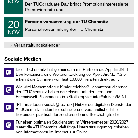
6
NOV
t
1
Der TUCgraduate Day bringt Promotionsinteressierte,
r
1
Promovierende und …
u
.
m
2
T
f
2
20
Personalversammlung der TU Chemnitz
0
U
ü
0
2
C
r
Personalversammlung der TU Chemnitz
.
6
NOV
h
d
1
e
e
1
m
n
.
Veranstaltungskalender
n
w
2
i
i
0
t
s
2
Soziale Medien
z
s
6
e
Die TU Chemnitz hat gemeinsam mit Partnern die App BirdNET
n
Live konzipiert, eine Weiterentwicklung der App „BirdNET“.Sie
s
erkennt die Stimmen von fast 10.000 Tierarten direkt auf…
c
h
Wie wird Mathematik für Kinder erlebbar? Lehramtsstudierende
a
der #TUChemnitz haben gemeinsam mit der Lern- und
f
Erlebniswelt Phänomenia in #Stollberg vier inter#aktive #MINT…
t
l
[RE: mastodon.social/@tuc_urz] Nutzer der digitalen Dienste der
i
#TUChemnitz finden hier schnelle und verständliche Hilfe.
c
Besonders praktisch für Studierende und Beschäftigte der…
h
e
Für einen optimalen Studienstart im Wintersemester 2026/2027
n
bietet die #TUChemnitz vielfältige Unterstützungsmöglichkeiten.
N
Von Informationen im Internet zur Online…
a