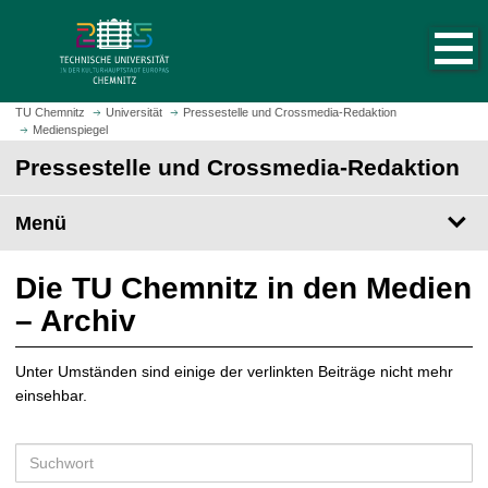
S
S
t
p
a
r
r
i
t
n
TU Chemnitz
Universität
Pressestelle und Crossmedia-Redaktion
s
Medienspiegel
g
e
e
Pressestelle und Crossmedia-Redaktion
i
z
t
u
Menü
e
m
a
H
u
a
Die TU Chemnitz in den Medien
f
u
– Archiv
r
p
u
t
f
Unter Umständen sind einige der verlinkten Beiträge nicht mehr
i
e
einsehbar.
n
n
h
a
S
l
u