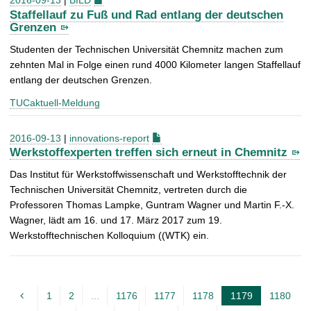
Staffellauf zu Fuß und Rad entlang der deutschen
Grenzen
Studenten der Technischen Universität Chemnitz machen zum
zehnten Mal in Folge einen rund 4000 Kilometer langen Staffellauf
entlang der deutschen Grenzen.
TUCaktuell-Meldung
2016-09-13
|
innovations-report
Werkstoffexperten treffen sich erneut in Chemnitz
Das Institut für Werkstoffwissenschaft und Werkstofftechnik der
Technischen Universität Chemnitz, vertreten durch die
Professoren Thomas Lampke, Guntram Wagner und Martin F.-X.
Wagner, lädt am 16. und 17. März 2017 zum 19.
Werkstofftechnischen Kolloquium ((WTK) ein.
1
2
...
1176
1177
1178
1179
1180
A