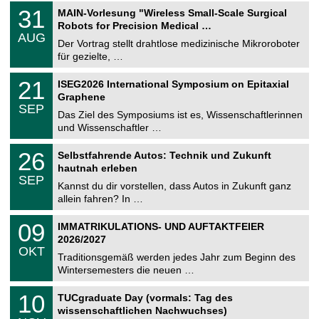
T
3
31
MAIN-Vorlesung "Wireless Small-Scale Surgical
U
1
Robots for Precision Medical …
C
.
AUG
h
0
Der Vortrag stellt drahtlose medizinische Mikroroboter
e
8
für gezielte, …
m
.
n
2
T
i
2
21
ISEG2026 International Symposium on Epitaxial
0
U
t
1
2
Graphene
C
z
.
6
SEP
h
0
Das Ziel des Symposiums ist es, Wissenschaftlerinnen
e
9
und Wissenschaftler …
m
.
n
2
T
i
2
26
Selbstfahrende Autos: Technik und Zukunft
0
U
t
6
2
hautnah erleben
C
z
.
6
SEP
h
0
Kannst du dir vorstellen, dass Autos in Zukunft ganz
e
9
allein fahren? In …
m
.
n
2
T
i
0
09
IMMATRIKULATIONS- UND AUFTAKTFEIER
0
U
t
9
2
2026/2027
C
z
.
6
OKT
h
1
Traditionsgemäß werden jedes Jahr zum Beginn des
e
0
Wintersemesters die neuen …
m
.
n
2
Z
i
1
10
TUCgraduate Day (vormals: Tag des
0
e
t
0
2
wissenschaftlichen Nachwuchses)
n
z
.