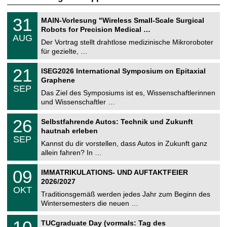
T
3
31
MAIN-Vorlesung "Wireless Small-Scale Surgical
U
1
Robots for Precision Medical …
C
.
AUG
h
0
Der Vortrag stellt drahtlose medizinische Mikroroboter
e
8
für gezielte, …
m
.
n
2
T
i
2
21
ISEG2026 International Symposium on Epitaxial
0
U
t
1
2
Graphene
C
z
.
6
SEP
h
0
Das Ziel des Symposiums ist es, Wissenschaftlerinnen
e
9
und Wissenschaftler …
m
.
n
2
T
i
2
26
Selbstfahrende Autos: Technik und Zukunft
0
U
t
6
2
hautnah erleben
C
z
.
6
SEP
h
0
Kannst du dir vorstellen, dass Autos in Zukunft ganz
e
9
allein fahren? In …
m
.
n
2
T
i
0
09
IMMATRIKULATIONS- UND AUFTAKTFEIER
0
U
t
9
2
2026/2027
C
z
.
6
OKT
h
1
Traditionsgemäß werden jedes Jahr zum Beginn des
e
0
Wintersemesters die neuen …
m
.
n
2
Z
i
1
TUCgraduate Day (vormals: Tag des
0
e