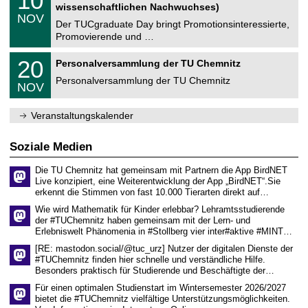
10
t
0
2
wissenschaftlichen Nachwuchses)
n
z
.
6
NOV
t
1
Der TUCgraduate Day bringt Promotionsinteressierte,
r
1
Promovierende und …
u
.
m
2
T
f
2
20
Personalversammlung der TU Chemnitz
0
U
ü
0
2
C
r
Personalversammlung der TU Chemnitz
.
6
NOV
h
d
1
e
e
1
m
n
.
Veranstaltungskalender
n
w
2
i
i
0
t
s
2
Soziale Medien
z
s
6
e
Die TU Chemnitz hat gemeinsam mit Partnern die App BirdNET
n
Live konzipiert, eine Weiterentwicklung der App „BirdNET“.Sie
s
erkennt die Stimmen von fast 10.000 Tierarten direkt auf…
c
h
Wie wird Mathematik für Kinder erlebbar? Lehramtsstudierende
a
der #TUChemnitz haben gemeinsam mit der Lern- und
f
Erlebniswelt Phänomenia in #Stollberg vier inter#aktive #MINT…
t
l
[RE: mastodon.social/@tuc_urz] Nutzer der digitalen Dienste der
i
#TUChemnitz finden hier schnelle und verständliche Hilfe.
c
Besonders praktisch für Studierende und Beschäftigte der…
h
e
Für einen optimalen Studienstart im Wintersemester 2026/2027
n
bietet die #TUChemnitz vielfältige Unterstützungsmöglichkeiten.
N