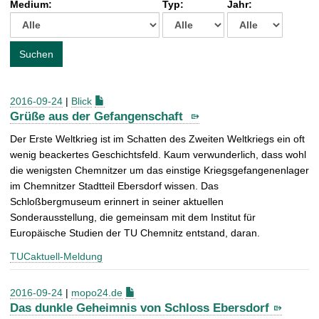
Medium:
Typ:
Jahr:
t
c
h
e
Suchen
n
a
c
2016-09-24
|
Blick
h
Grüße aus der Gefangenschaft
:
Der Erste Weltkrieg ist im Schatten des Zweiten Weltkriegs ein oft
wenig beackertes Geschichtsfeld. Kaum verwunderlich, dass wohl
die wenigsten Chemnitzer um das einstige Kriegsgefangenenlager
im Chemnitzer Stadtteil Ebersdorf wissen. Das
Schloßbergmuseum erinnert in seiner aktuellen
Sonderausstellung, die gemeinsam mit dem Institut für
Europäische Studien der TU Chemnitz entstand, daran.
TUCaktuell-Meldung
2016-09-24
|
mopo24.de
Das dunkle Geheimnis von Schloss Ebersdorf