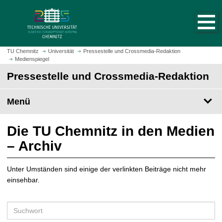
S
S
t
p
a
r
r
i
t
n
TU Chemnitz
Universität
Pressestelle und Crossmedia-Redaktion
s
Medienspiegel
g
e
e
Pressestelle und Crossmedia-Redaktion
i
z
t
u
Menü
e
m
a
H
u
a
Die TU Chemnitz in den Medien
f
u
– Archiv
r
p
u
t
f
Unter Umständen sind einige der verlinkten Beiträge nicht mehr
i
e
einsehbar.
n
n
h
a
S
l
u