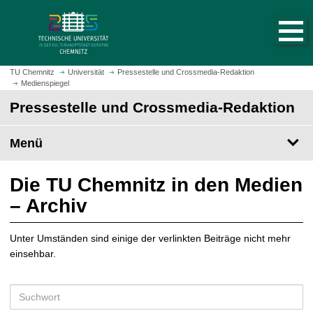
S
S
t
p
a
r
r
i
t
n
TU Chemnitz
Universität
Pressestelle und Crossmedia-Redaktion
s
Medienspiegel
g
e
e
Pressestelle und Crossmedia-Redaktion
i
z
t
u
Menü
e
m
a
H
u
a
Die TU Chemnitz in den Medien
f
u
– Archiv
r
p
u
t
f
Unter Umständen sind einige der verlinkten Beiträge nicht mehr
i
e
einsehbar.
n
n
h
a
S
l
u