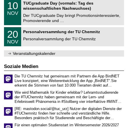
Z
i
1
10
TUCgraduate Day (vormals: Tag des
0
e
t
0
2
wissenschaftlichen Nachwuchses)
n
z
.
6
NOV
t
1
Der TUCgraduate Day bringt Promotionsinteressierte,
r
1
Promovierende und …
u
.
m
2
T
f
2
20
Personalversammlung der TU Chemnitz
0
U
ü
0
2
C
r
Personalversammlung der TU Chemnitz
.
6
NOV
h
d
1
e
e
1
m
n
.
Veranstaltungskalender
n
w
2
i
i
0
t
s
2
Soziale Medien
z
s
6
e
Die TU Chemnitz hat gemeinsam mit Partnern die App BirdNET
n
Live konzipiert, eine Weiterentwicklung der App „BirdNET“.Sie
s
erkennt die Stimmen von fast 10.000 Tierarten direkt auf…
c
h
Wie wird Mathematik für Kinder erlebbar? Lehramtsstudierende
a
der #TUChemnitz haben gemeinsam mit der Lern- und
f
Erlebniswelt Phänomenia in #Stollberg vier inter#aktive #MINT…
t
l
[RE: mastodon.social/@tuc_urz] Nutzer der digitalen Dienste der
i
#TUChemnitz finden hier schnelle und verständliche Hilfe.
c
Besonders praktisch für Studierende und Beschäftigte der…
h
e
Für einen optimalen Studienstart im Wintersemester 2026/2027