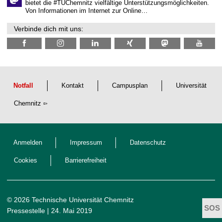
n
bietet die #TUChemnitz vielfältige Unterstützungsmöglichkeiten.
N
Von Informationen im Internet zur Online…
a
c
Verbinde dich mit uns:
h
w
u
c
h
s
Notfall
Kontakt
Campusplan
Universität
Chemnitz
Anmelden
Impressum
Datenschutz
Cookies
Barrierefreiheit
© 2026 Technische Universität Chemnitz
Pressestelle
| 24. Mai 2019