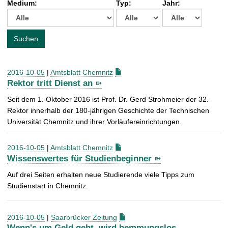
Medium:
Typ:
Jahr:
t
c
h
e
Suchen
n
a
c
2016-10-05
|
Amtsblatt Chemnitz
h
Rektor tritt Dienst an
:
Seit dem 1. Oktober 2016 ist Prof. Dr. Gerd Strohmeier der 32.
Rektor innerhalb der 180-jährigen Geschichte der Technischen
Universität Chemnitz und ihrer Vorläufereinrichtungen.
2016-10-05
|
Amtsblatt Chemnitz
Wissenswertes für Studienbeginner
Auf drei Seiten erhalten neue Studierende viele Tipps zum
Studienstart in Chemnitz.
2016-10-05
|
Saarbrücker Zeitung
Wenn's um Geld geht, wird hemmungslos