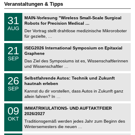
Veranstaltungen & Tipps
T
3
31
MAIN-Vorlesung "Wireless Small-Scale Surgical
U
1
Robots for Precision Medical …
C
.
AUG
h
0
Der Vortrag stellt drahtlose medizinische Mikroroboter
e
8
für gezielte, …
m
.
n
2
T
i
2
21
ISEG2026 International Symposium on Epitaxial
0
U
t
1
2
Graphene
C
z
.
6
SEP
h
0
Das Ziel des Symposiums ist es, Wissenschaftlerinnen
e
9
und Wissenschaftler …
m
.
n
2
T
i
2
26
Selbstfahrende Autos: Technik und Zukunft
0
U
t
6
2
hautnah erleben
C
z
.
6
SEP
h
0
Kannst du dir vorstellen, dass Autos in Zukunft ganz
e
9
allein fahren? In …
m
.
n
2
T
i
0
09
IMMATRIKULATIONS- UND AUFTAKTFEIER
0
U
t
9
2
2026/2027
C
z
.
6
OKT
h
1
Traditionsgemäß werden jedes Jahr zum Beginn des
e
0
Wintersemesters die neuen …
m
.
n
2