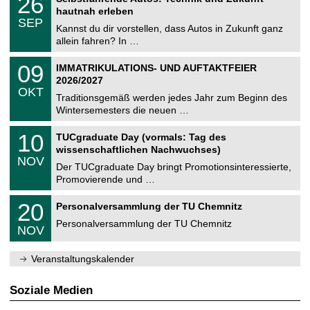
26
0
U
t
6
2
hautnah erleben
C
z
.
6
SEP
h
0
Kannst du dir vorstellen, dass Autos in Zukunft ganz
e
9
allein fahren? In …
m
.
n
2
T
i
0
09
IMMATRIKULATIONS- UND AUFTAKTFEIER
0
U
t
9
2
2026/2027
C
z
.
6
OKT
h
1
Traditionsgemäß werden jedes Jahr zum Beginn des
e
0
Wintersemesters die neuen …
m
.
n
2
Z
i
1
10
TUCgraduate Day (vormals: Tag des
0
e
t
0
2
wissenschaftlichen Nachwuchses)
n
z
.
6
NOV
t
1
Der TUCgraduate Day bringt Promotionsinteressierte,
r
1
Promovierende und …
u
.
m
2
T
f
2
20
Personalversammlung der TU Chemnitz
0
U
ü
0
2
C
r
Personalversammlung der TU Chemnitz
.
6
NOV
h
d
1
e
e
1
m
n
.
Veranstaltungskalender
n
w
2
i
i
0
t
s
2
Soziale Medien
z
s
6
e