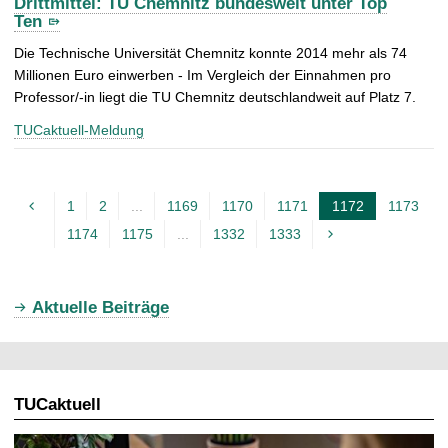
Drittmittel: TU Chemnitz bundesweit unter Top
Ten
Die Technische Universität Chemnitz konnte 2014 mehr als 74
Millionen Euro einwerben - Im Vergleich der Einnahmen pro
Professor/-in liegt die TU Chemnitz deutschlandweit auf Platz 7.
TUCaktuell-Meldung
1
2
...
1169
1170
1171
1172
1173
A
1174
1175
...
1332
1333
k
t
u
Aktuelle Beiträge
e
l
l
TUCaktuell
e
S