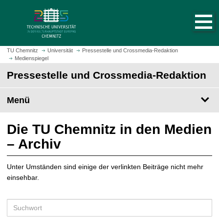
S
S
t
p
a
r
r
i
t
n
TU Chemnitz
Universität
Pressestelle und Crossmedia-Redaktion
s
Medienspiegel
g
e
e
Pressestelle und Crossmedia-Redaktion
i
z
t
u
Menü
e
m
a
H
u
a
Die TU Chemnitz in den Medien
f
u
– Archiv
r
p
u
t
f
Unter Umständen sind einige der verlinkten Beiträge nicht mehr
i
e
einsehbar.
n
n
h
a
S
l
u