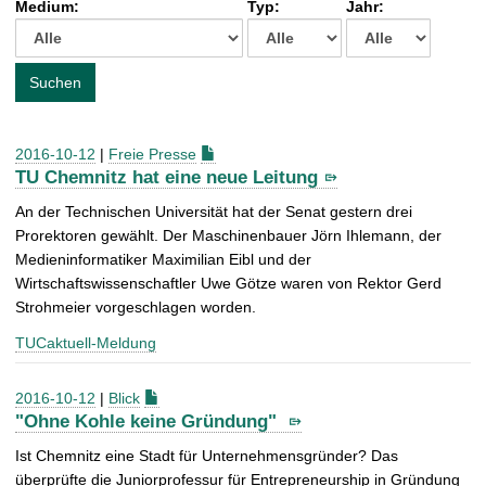
Medium:
Typ:
Jahr:
t
c
h
e
Suchen
n
a
c
2016-10-12
|
Freie Presse
h
TU Chemnitz hat eine neue Leitung
:
An der Technischen Universität hat der Senat gestern drei
Prorektoren gewählt. Der Maschinenbauer Jörn Ihlemann, der
Medieninformatiker Maximilian Eibl und der
Wirtschaftswissenschaftler Uwe Götze waren von Rektor Gerd
Strohmeier vorgeschlagen worden.
TUCaktuell-Meldung
2016-10-12
|
Blick
"Ohne Kohle keine Gründung"
Ist Chemnitz eine Stadt für Unternehmensgründer? Das
überprüfte die Juniorprofessur für Entrepreneurship in Gründung