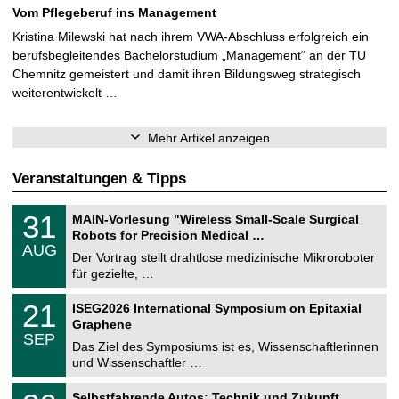
Vom Pflegeberuf ins Management
Kristina Milewski hat nach ihrem VWA-Abschluss erfolgreich ein
berufsbegleitendes Bachelorstudium „Management“ an der TU
Chemnitz gemeistert und damit ihren Bildungsweg strategisch
weiterentwickelt …
Mehr Artikel anzeigen
Veranstaltungen & Tipps
T
3
31
MAIN-Vorlesung "Wireless Small-Scale Surgical
U
1
Robots for Precision Medical …
C
.
AUG
h
0
Der Vortrag stellt drahtlose medizinische Mikroroboter
e
8
für gezielte, …
m
.
n
2
T
i
2
21
ISEG2026 International Symposium on Epitaxial
0
U
t
1
2
Graphene
C
z
.
6
SEP
h
0
Das Ziel des Symposiums ist es, Wissenschaftlerinnen
e
9
und Wissenschaftler …
m
.
n
2
T
i
2
Selbstfahrende Autos: Technik und Zukunft