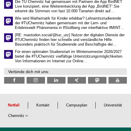
Die TU Chemnitz hat gemeinsam mit Partnern die App BirdNET
n
Live konzipiert, eine Weiterentwicklung der App „BirdNET“.Sie
s
erkennt die Stimmen von fast 10.000 Tierarten direkt auf…
c
h
Wie wird Mathematik für Kinder erlebbar? Lehramtsstudierende
a
der #TUChemnitz haben gemeinsam mit der Lern- und
f
Erlebniswelt Phänomenia in #Stollberg vier inter#aktive #MINT…
t
l
[RE: mastodon.social/@tuc_urz] Nutzer der digitalen Dienste der
i
#TUChemnitz finden hier schnelle und verständliche Hilfe.
c
Besonders praktisch für Studierende und Beschäftigte der…
h
e
Für einen optimalen Studienstart im Wintersemester 2026/2027
n
bietet die #TUChemnitz vielfältige Unterstützungsmöglichkeiten.
N
Von Informationen im Internet zur Online…
a
c
Verbinde dich mit uns:
h
w
u
c
h
s
Notfall
Kontakt
Campusplan
Universität
Chemnitz