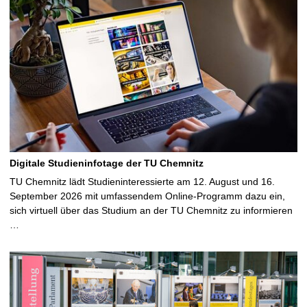
e
i
t
e
Digitale Studieninfotage der TU Chemnitz
TU Chemnitz lädt Studieninteressierte am 12. August und 16.
September 2026 mit umfassendem Online-Programm dazu ein,
sich virtuell über das Studium an der TU Chemnitz zu informieren
…