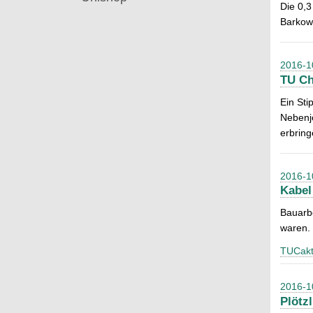
Die 0,3
Barkows
2016-1
TU Ch
Ein Sti
Nebenjo
erbrin
2016-1
Kabel
Bauarbe
waren.
TUCakt
2016-1
Plötz