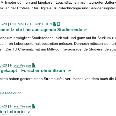
 Millimeter dünnen und biegbaren Leuchtflächen mit integrierter Batter
ki an der Professur für Digitale Drucktechnologie und Bebilderungste
0-20
|
CHEMNITZ FERNSEHEN
emnitz ehrt herausragende Studierende
pendium ermöglicht Studierenden, sich voll und ganz auf ihr Studium zu
b ihren Lebensunterhalt bestreiten müssen. Dennoch müssen sie hart 
gen. Die TU Chemnitz hat am Mittwoch herausragende Studierende sowi
0-20
|
Freie Presse
 gekappt - Forscher ohne Strom
iten haben gestern einen Stromausfall verursacht, von dem auch die Un
uell-Meldung
0-20
|
Freie Presse
lich Lehrerin