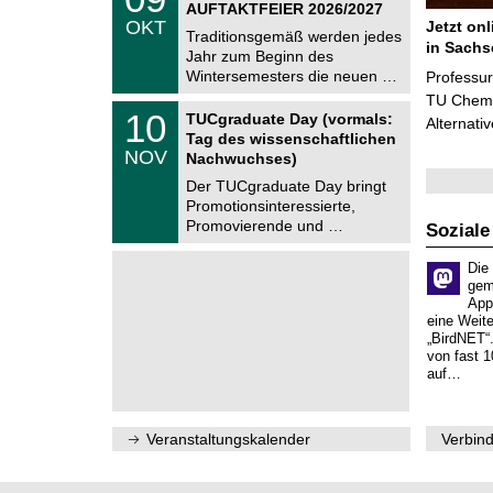
9
AUFTAKTFEIER 2026/2027
C
.
OKT
Jetzt on
h
1
Traditionsgemäß werden jedes
e
in Sachs
0
Jahr zum Beginn des
m
.
Wintersemesters die neuen …
n
Professu
2
i
TU Chemni
0
Z
t
1
10
2
TUCgraduate Day (vormals:
Alternati
e
z
0
6
Tag des wissenschaftlichen
n
.
NOV
t
Nachwuchses)
1
r
1
Der TUCgraduate Day bringt
u
.
Promotionsinteressierte,
m
2
f
Promovierende und …
Soziale
0
ü
2
r
6
Die
d
gem
e
App
n
w
eine Weit
i
„BirdNET“
s
von fast 1
s
auf…
e
n
s
c
Veranstaltungskalender
Verbind
h
a
f