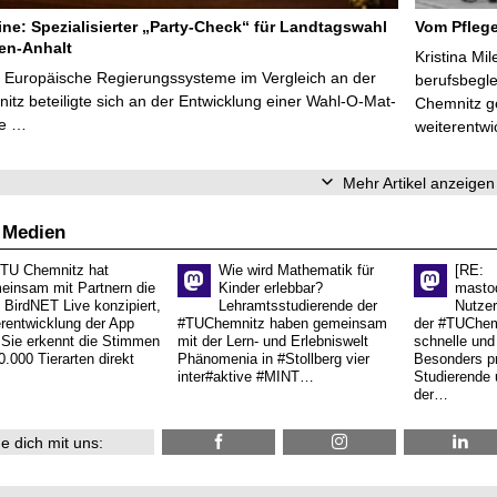
line: Spezialisierter „Party-Check“ für Landtagswahl
Vom Pfleg
en-Anhalt
Kristina Mi
r Europäische Regierungssysteme im Vergleich an der
berufsbegl
tz beteiligte sich an der Entwicklung einer Wahl-O-Mat-
Chemnitz ge
ve …
weiterentwi
Mehr Artikel anzeigen
 Medien
 TU Chemnitz hat
Wie wird Mathematik für
[RE:
einsam mit Partnern die
Kinder erlebbar?
masto
 BirdNET Live konzipiert,
Lehramtsstudierende der
Nutzer
erentwicklung der App
#TUChemnitz haben gemeinsam
der #TUChemn
.Sie erkennt die Stimmen
mit der Lern- und Erlebniswelt
schnelle und 
0.000 Tierarten direkt
Phänomenia in #Stollberg vier
Besonders pr
inter#aktive #MINT…
Studierende 
der…
e dich mit uns: