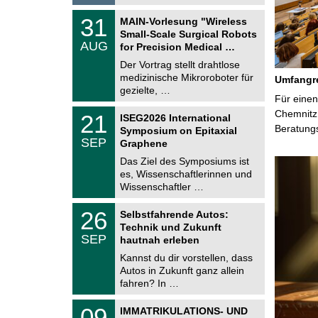
6
T
3
31
MAIN-Vorlesung "Wireless
U
1
Small-Scale Surgical Robots
C
.
AUG
h
for Precision Medical …
0
e
8
Der Vortrag stellt drahtlose
m
.
medizinische Mikroroboter für
n
Umfangre
2
i
gezielte, …
0
Für einen
t
2
z
T
Chemnitz 
6
2
21
ISEG2026 International
U
1
Beratung
Symposium on Epitaxial
C
.
SEP
h
Graphene
0
e
9
Das Ziel des Symposiums ist
m
.
es, Wissenschaftlerinnen und
n
2
i
Wissenschaftler …
0
t
2
z
T
6
2
26
Selbstfahrende Autos:
U
6
Technik und Zukunft
C
.
SEP
h
hautnah erleben
0
e
9
Kannst du dir vorstellen, dass
m
.
Autos in Zukunft ganz allein
n
2
i
fahren? In …
0
t
2
z
T
6
0
09
IMMATRIKULATIONS- UND
U