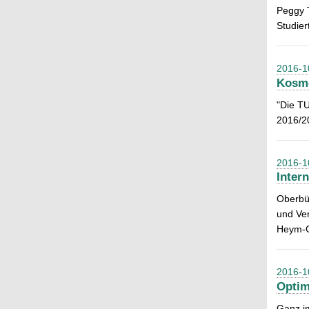
Peggy T
Studier
2016-1
Kosmo
"Die TU
2016/2
2016-1
Inter
Oberbür
und Ver
Heym-Ge
2016-1
Optim
Ganz im