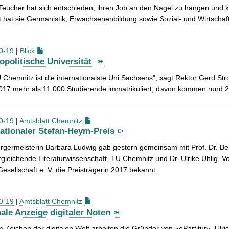
eucher hat sich entschieden, ihren Job an den Nagel zu hängen und k
t hat sie Germanistik, Erwachsenenbildung sowie Sozial- und Wirtscha
0-19
|
Blick
politische Universität
 Chemnitz ist die internationalste Uni Sachsens", sagt Rektor Gerd Str
017 mehr als 11.000 Studierende immatrikuliert, davon kommen rund 
0-19
|
Amtsblatt Chemnitz
nationaler Stefan-Heym-Preis
germeisterin Barbara Ludwig gab gestern gemeinsam mit Prof. Dr. Be
gleichende Literaturwissenschaft, TU Chemnitz und Dr. Ulrike Uhlig, V
sellschaft e. V. die Preisträgerin 2017 bekannt.
0-19
|
Amtsblatt Chemnitz
ale Anzeige digitaler Noten
 Zeichen der digitalen Welt arbeiten die Gründer von »ePartitur«. Ulr