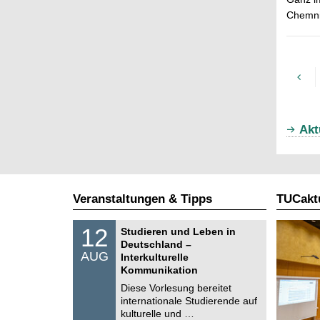
Chemnit
Akt
Veranstaltungen & Tipps
TUCaktu
S
1
12
Studieren und Leben in
o
2
Deutschland –
n
.
AUG
s
Interkulturelle
0
t
Kommunikation
8
i
.
Diese Vorlesung bereitet
g
2
e
internationale Studierende auf
0
kulturelle und …
2