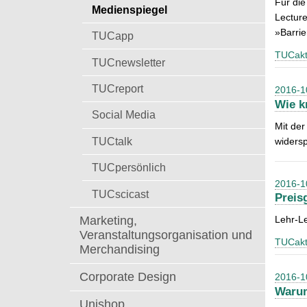
Für die
t
Medienspiegel
a
Lectur
c
»Barrie
TUCapp
h
TUCakt
:
TUCnewsletter
TUCreport
2016-1
Wie k
Social Media
Mit der
TUCtalk
widersp
TUCpersönlich
2016-1
TUCscicast
Preis
Marketing,
Lehr-Le
Veranstaltungsorganisation und
TUCakt
Merchandising
Corporate Design
2016-1
Warum
Unishop