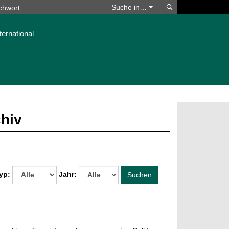
Suchen
Suche in…
ternational
chiv
yp:
Jahr:
Suchen