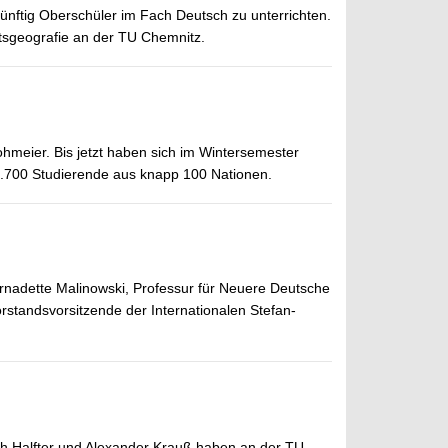
ünftig Oberschüler im Fach Deutsch zu unterrichten.
ftsgeografie an der TU Chemnitz.
ohmeier. Bis jetzt haben sich im Wintersemester
2.700 Studierende aus knapp 100 Nationen.
rnadette Malinowski, Professur für Neuere Deutsche
orstandsvorsitzende der Internationalen Stefan-
ich Halfter und Alexander Krauß haben an der TU