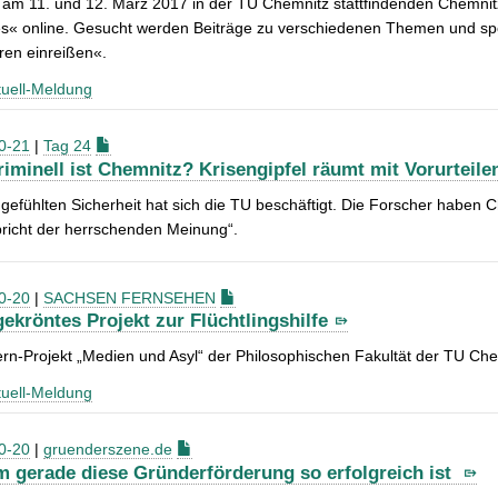
 am 11. und 12. März 2017 in der TU Chemnitz stattfindenden Chemnitz
es« online. Gesucht werden Beiträge zu verschiedenen Themen und sp
ren einreißen«.
uell-Meldung
0-21
|
Tag 24
riminell ist Chemnitz? Krisengipfel räumt mit Vorurteile
 gefühlten Sicherheit hat sich die TU beschäftigt. Die Forscher haben 
richt der herrschenden Meinung“.
0-20
|
SACHSEN FERNSEHEN
gekröntes Projekt zur Flüchtlingshilfe
rn-Projekt „Medien und Asyl“ der Philosophischen Fakultät der TU Che
uell-Meldung
0-20
|
gruenderszene.de
 gerade diese Gründerförderung so erfolgreich ist