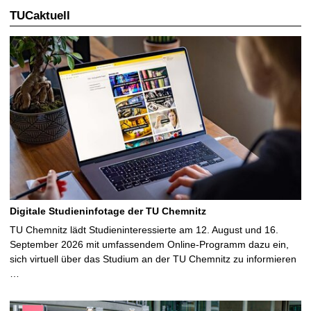
TUCaktuell
e
S
e
i
t
e
Digitale Studieninfotage der TU Chemnitz
TU Chemnitz lädt Studieninteressierte am 12. August und 16.
September 2026 mit umfassendem Online-Programm dazu ein,
sich virtuell über das Studium an der TU Chemnitz zu informieren
…