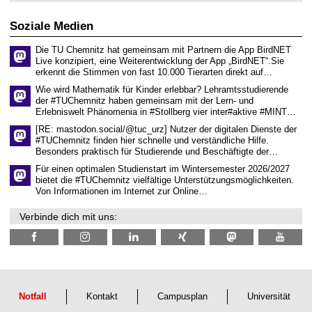
w
2
i
i
0
t
s
2
Soziale Medien
z
s
6
e
Die TU Chemnitz hat gemeinsam mit Partnern die App BirdNET
n
Live konzipiert, eine Weiterentwicklung der App „BirdNET“.Sie
s
erkennt die Stimmen von fast 10.000 Tierarten direkt auf…
c
h
Wie wird Mathematik für Kinder erlebbar? Lehramtsstudierende
a
der #TUChemnitz haben gemeinsam mit der Lern- und
f
Erlebniswelt Phänomenia in #Stollberg vier inter#aktive #MINT…
t
l
[RE: mastodon.social/@tuc_urz] Nutzer der digitalen Dienste der
i
#TUChemnitz finden hier schnelle und verständliche Hilfe.
c
Besonders praktisch für Studierende und Beschäftigte der…
h
e
Für einen optimalen Studienstart im Wintersemester 2026/2027
n
bietet die #TUChemnitz vielfältige Unterstützungsmöglichkeiten.
N
Von Informationen im Internet zur Online…
a
c
Verbinde dich mit uns:
h
w
u
c
h
s
Notfall
Kontakt
Campusplan
Universität