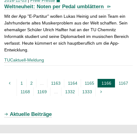
2016-11-03
|
Freie Presse
Weltneuheit: Noten per Pedal umblättern
Mit der App "E-Partitur" wollen Lukas Heinig und sein Team ein
Jahrhunderte altes Musikerproblem aus der Welt schaffen. Sein
ehemaliger Schüler Ulrich Halfter hat an der TU Chemnitz
Informatik studiert und seine Diplomarbeit im musischen Bereich
verfasst. Heute kümmert er sich hauptberuflich um die App-
Entwicklung.
TUCaktuell-Meldung
1
2
...
1163
1164
1165
1166
1167
A
1168
1169
...
1332
1333
k
t
u
Aktuelle Beiträge
e
l
l