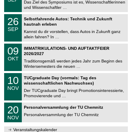
0
Das Ziel des Symposiums ist es, Wissenschaftlerinnen
e
9
und Wissenschaftler …
m
.
n
2
T
i
2
26
Selbstfahrende Autos: Technik und Zukunft
0
U
t
6
2
hautnah erleben
C
z
.
6
SEP
h
0
Kannst du dir vorstellen, dass Autos in Zukunft ganz
e
9
allein fahren? In …
m
.
n
2
T
i
0
09
IMMATRIKULATIONS- UND AUFTAKTFEIER
0
U
t
9
2
2026/2027
C
z
.
6
OKT
h
1
Traditionsgemäß werden jedes Jahr zum Beginn des
e
0
Wintersemesters die neuen …
m
.
n
2
Z
i
1
10
TUCgraduate Day (vormals: Tag des
0
e
t
0
2
wissenschaftlichen Nachwuchses)
n
z
.
6
NOV
t
1
Der TUCgraduate Day bringt Promotionsinteressierte,
r
1
Promovierende und …
u
.
m
2
T
f
2
20
Personalversammlung der TU Chemnitz
0
U
ü
0
2
C
r
Personalversammlung der TU Chemnitz
.
6
NOV
h
d
1
e
e
1
m
n
.
Veranstaltungskalender
n