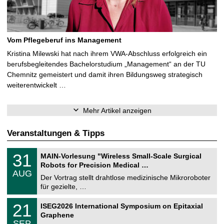
Vom Pflegeberuf ins Management
Kristina Milewski hat nach ihrem VWA-Abschluss erfolgreich ein
berufsbegleitendes Bachelorstudium „Management“ an der TU
Chemnitz gemeistert und damit ihren Bildungsweg strategisch
weiterentwickelt …
Mehr Artikel anzeigen
Veranstaltungen & Tipps
T
3
31
MAIN-Vorlesung "Wireless Small-Scale Surgical
U
1
Robots for Precision Medical …
C
.
AUG
h
0
Der Vortrag stellt drahtlose medizinische Mikroroboter
e
8
für gezielte, …
m
.
n
2
T
i
2
21
ISEG2026 International Symposium on Epitaxial
0
U
t
1
2
Graphene
C
z
.
6
SEP
h