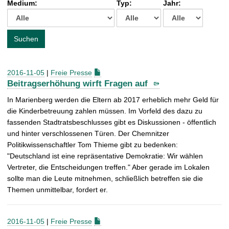
Medium:
Typ:
Jahr:
t
c
h
e
Suchen
n
a
c
2016-11-05
|
Freie Presse
h
Beitragserhöhung wirft Fragen auf
:
In Marienberg werden die Eltern ab 2017 erheblich mehr Geld für
die Kinderbetreuung zahlen müssen. Im Vorfeld des dazu zu
fassenden Stadtratsbeschlusses gibt es Diskussionen - öffentlich
und hinter verschlossenen Türen. Der Chemnitzer
Politikwissenschaftler Tom Thieme gibt zu bedenken:
"Deutschland ist eine repräsentative Demokratie: Wir wählen
Vertreter, die Entscheidungen treffen." Aber gerade im Lokalen
sollte man die Leute mitnehmen, schließlich betreffen sie die
Themen unmittelbar, fordert er.
2016-11-05
|
Freie Presse