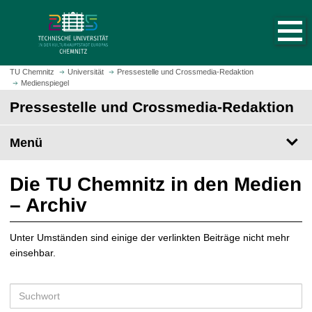
S
S
t
p
a
r
r
i
t
n
TU Chemnitz
Universität
Pressestelle und Crossmedia-Redaktion
s
Medienspiegel
g
e
e
Pressestelle und Crossmedia-Redaktion
i
z
t
u
Menü
e
m
a
H
u
a
Die TU Chemnitz in den Medien
f
u
– Archiv
r
p
u
t
f
Unter Umständen sind einige der verlinkten Beiträge nicht mehr
i
e
einsehbar.
n
n
h
a
S
l
u