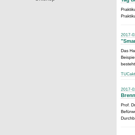
Praktik
Prakti
2017-0
"Smar
Das Ha
Beispi
besteht
TUCakt
2017-0
Brenn
Prof. D
Befürwo
Durchbr