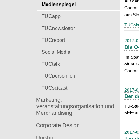
Auf der
t
Medienspiegel
a
Chemnit
c
aus Sto
TUCapp
h
TUCakt
:
TUCnewsletter
TUCreport
2017-0
Die O
Social Media
Im Spät
TUCtalk
oft nur
Chemnit
TUCpersönlich
TUCscicast
2017-0
Der d
Marketing,
Veranstaltungsorganisation und
TU-Stu
Merchandising
nicht a
Corporate Design
2017-0
Unishop
Tag d