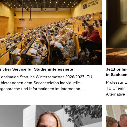
S
e
i
t
e
icher Service für Studieninteressierte
Jetzt onli
in Sachsen
 optimalen Start ins Wintersemester 2026/2027: TU
Professur 
bietet neben dem Servicetelefon individuelle
TU Chemnitz
sgespräche und Informationen im Internet an …
Alternative