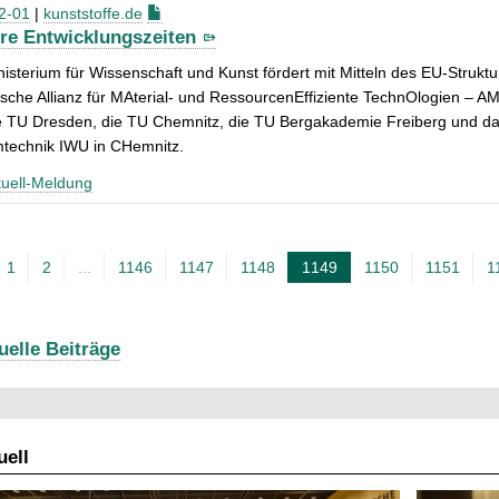
2-01
|
kunststoffe.de
re Entwicklungszeiten
isterium für Wissenschaft und Kunst fördert mit Mitteln des EU-Struk
sche Allianz für MAterial- und RessourcenEffiziente TechnOlogien – AM
ie TU Dresden, die TU Chemnitz, die TU Bergakademie Freiberg und da
technik IWU in CHemnitz.
uell-Meldung
1
2
...
1146
1147
1148
1149
1150
1151
1
A
k
t
uelle Beiträge
u
e
l
ell
l
e