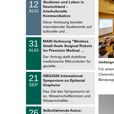
1
12
Studieren und Leben in
o
2
Deutschland –
n
.
AUG
s
Interkulturelle
0
t
Kommunikation
8
i
.
Diese Vorlesung bereitet
g
2
e
internationale Studierende auf
0
kulturelle und …
2
6
T
3
31
MAIN-Vorlesung "Wireless
U
1
Small-Scale Surgical Robots
C
.
AUG
h
for Precision Medical …
0
e
8
Der Vortrag stellt drahtlose
m
.
medizinische Mikroroboter für
n
Umfangre
2
i
gezielte, …
0
Für einen
t
2
z
T
Chemnitz 
6
2
21
ISEG2026 International
U
1
Beratung
Symposium on Epitaxial
C
.
SEP
h
Graphene
0
e
9
Das Ziel des Symposiums ist
m
.
es, Wissenschaftlerinnen und
n
2
i
Wissenschaftler …
0
t
2
z
T
6
2
26
Selbstfahrende Autos:
U
6