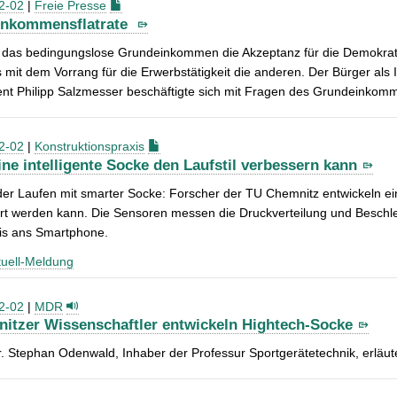
2-02
|
Freie Presse
inkommensflatrate
 das bedingungslose Grundeinkommen die Akzeptanz für die Demokratie
 mit dem Vorrang für die Erwerbstätigkeit die anderen. Der Bürger al
ent Philipp Salzmesser beschäftigte sich mit Fragen des Grundeinkom
2-02
|
Konstruktionspraxis
ine intelligente Socke den Laufstil verbessern kann
r Laufen mit smarter Socke: Forscher der TU Chemnitz entwickeln ein
ert werden kann. Die Sensoren messen die Druckverteilung und Beschl
is ans Smartphone.
uell-Meldung
2-02
|
MDR
itzer Wissenschaftler entwickeln Hightech-Socke
r. Stephan Odenwald, Inhaber der Professur Sportgerätetechnik, erläute