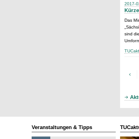
2017-0
Kürze
Das Min
„Sächsi
sind d
Umform
TUCakt
Akt
Veranstaltungen & Tipps
TUCaktu
S