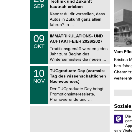
Technik und Zukunft
C
.
SEP
h
hautnah erleben
0
e
9
Kannst du dir vorstellen, dass
m
.
Autos in Zukunft ganz allein
n
2
i
fahren? In …
0
t
2
z
T
6
0
09
IMMATRIKULATIONS- UND
U
9
AUFTAKTFEIER 2026/2027
C
.
OKT
h
1
Traditionsgemäß werden jedes
e
Vom Pfl
0
Jahr zum Beginn des
m
.
Wintersemesters die neuen …
n
Kristina 
2
i
berufsbe
0
Z
t
1
10
2
TUCgraduate Day (vormals:
Chemnitz 
e
z
0
6
Tag des wissenschaftlichen
n
weiterent
.
NOV
t
Nachwuchses)
1
r
1
Der TUCgraduate Day bringt
u
.
Promotionsinteressierte,
m
2
f
Promovierende und …
0
ü
2
Soziale
r
6
d
e
Die
n
gem
w
App
i
eine Weit