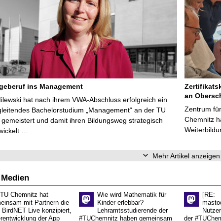
egeberuf ins Management
Zertifikats
an Obersc
Milewski hat nach ihrem VWA-Abschluss erfolgreich ein
Zentrum für
gleitendes Bachelorstudium „Management“ an der TU
Chemnitz ha
gemeistert und damit ihren Bildungsweg strategisch
Weiterbildu
wickelt …
Mehr Artikel anzeigen
 Medien
 TU Chemnitz hat
Wie wird Mathematik für
[RE:
einsam mit Partnern die
Kinder erlebbar?
masto
 BirdNET Live konzipiert,
Lehramtsstudierende der
Nutzer
erentwicklung der App
#TUChemnitz haben gemeinsam
der #TUChemn