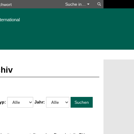
Suchen
Suche in…
ternational
chiv
yp:
Jahr:
Suchen