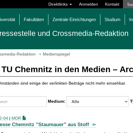
Direktlinks
Anmelden
Kontakt
iversität
Fakultäten
Zentrale Einrichtungen
Studium
In
ressestelle und Crossmedia-Redaktion
ossmedia-Redaktion
Medienspiegel
 TU Chemnitz in den Medien – Ar
mständen sind einige der verlinkten Beiträge nicht mehr einsehbar.
Medium:
T
2-04
|
MDR
sse Chemnitz "Staumauer" aus Stoff