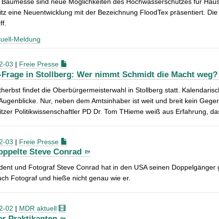
 Baumesse sind neue Möglichkeiten des Hochwasserschutzes für Hausb
z eine Neuentwicklung mit der Bezeichnung FloodTex präsentiert. Di
ff.
uell-Meldung
2-03
|
Freie Presse
-Frage in Stollberg: Wer nimmt Schmidt die Macht weg
herbst findet die Oberbürgermeisterwahl in Stollberg statt. Kalendarisch
 Augenblicke. Nur, neben dem Amtsinhaber ist weit und breit kein Gege
zer Politikwissenschaftler PD Dr. Tom THieme weiß aus Erfahrung, da
2-03
|
Freie Presse
oppelte Steve Conrad
dent und Fotograf Steve Conrad hat in den USA seinen Doppelgänger 
uch Fotograf und hieße nicht genau wie er.
2-02
|
MDR aktuell
er Praktikanten