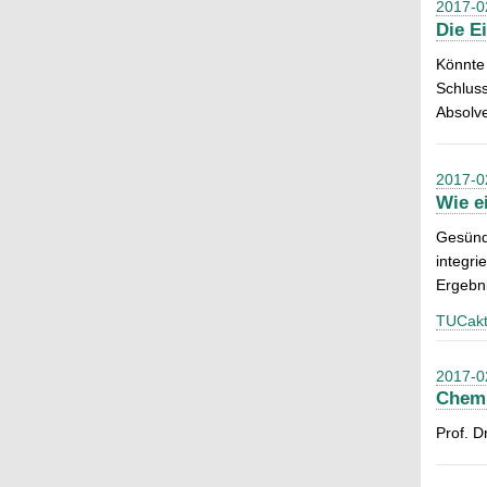
2017-0
Die E
Könnte
Schluss
Absolv
2017-0
Wie e
Gesünde
integri
Ergebn
TUCakt
2017-0
Chemn
Prof. D