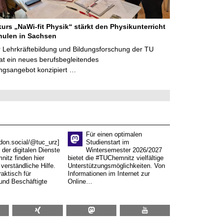
kurs „NaWi-fit Physik“ stärkt den Physikunterricht
hulen in Sachsen
 Lehrkräftebildung und Bildungsforschung der TU
t ein neues berufsbegleitendes
ngsangebot konzipiert …
Für einen optimalen
don.social/@tuc_urz]
Studienstart im
 der digitalen Dienste
Wintersemester 2026/2027
itz finden hier
bietet die #TUChemnitz vielfältige
verständliche Hilfe.
Unterstützungsmöglichkeiten. Von
aktisch für
Informationen im Internet zur
und Beschäftigte
Online…