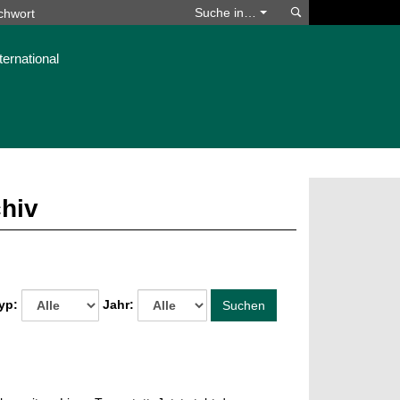
Suchen
Suche in…
ternational
chiv
yp:
Jahr:
Suchen