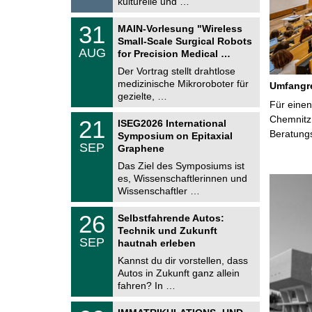
kulturelle und …
2
6
T
3
31
MAIN-Vorlesung "Wireless
U
1
Small-Scale Surgical Robots
C
.
AUG
h
for Precision Medical …
0
e
8
Der Vortrag stellt drahtlose
m
.
medizinische Mikroroboter für
n
Umfangre
2
i
gezielte, …
0
Für einen
t
2
z
T
Chemnitz 
6
2
21
ISEG2026 International
U
1
Beratung
Symposium on Epitaxial
C
.
SEP
h
Graphene
0
e
9
Das Ziel des Symposiums ist
m
.
es, Wissenschaftlerinnen und
n
2
i
Wissenschaftler …
0
t
2
z
T
6
2
26
Selbstfahrende Autos:
U
6
Technik und Zukunft
C
.
SEP
h
hautnah erleben
0
e
9
Kannst du dir vorstellen, dass
m
.
Autos in Zukunft ganz allein
n
2
i
fahren? In …
0
t
2
z
T
6
0