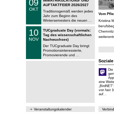
09
IMMATRIKULATIONS- UND
U
9
AUFTAKTFEIER 2026/2027
C
.
OKT
h
1
Traditionsgemäß werden jedes
e
Vom Pfl
0
Jahr zum Beginn des
m
.
Wintersemesters die neuen …
n
Kristina 
2
i
berufsbe
0
Z
t
1
10
2
TUCgraduate Day (vormals:
Chemnitz 
e
z
0
6
Tag des wissenschaftlichen
n
weiterent
.
NOV
t
Nachwuchses)
1
r
1
Der TUCgraduate Day bringt
u
.
Promotionsinteressierte,
m
2
f
Promovierende und …
0
ü
2
Soziale
r
6
d
e
Die
n
gem
w
App
i
eine Weit
s
„BirdNET“
s
von fast 1
e
auf…
n
s
c
h
Veranstaltungskalender
Verbind
a