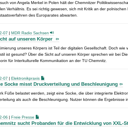
uch von Angela Merkel in Polen hält der Chemnitzer Politikwissenschaft
alen Verhältnis. Es sei richtig gewesen, sich mit Kritik an der polnis
staatsverfahren des Europarates abwarten.
2-07
|
MDR Radio Sachsen
icht auf unseren Körper
imierung unseres Körpers ist Teil der digitalen Gesellschaft. Doch wie
til ist gesund? Über die Sicht auf unseren Körper sprechen wir bei Dien
orin für Interkulturelle Kommunikation an der TU Chemnitz.
2-07
|
Elektronikpraxis
e Socke misst Druckverteilung und Beschleunigung
rk Füße belastet werden, zeigt eine Socke, die über integrierte Elekt
rteilung als auch die Beschleunigung. Nutzer können die Ergebnisse i
2-06
|
Freie Presse
emnitz sucht Probanden für die Entwicklung von XXL-S