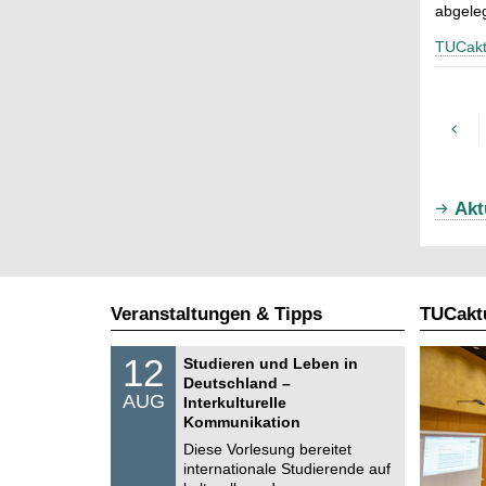
abgeleg
TUCakt
Akt
Veranstaltungen & Tipps
TUCaktu
S
1
12
Studieren und Leben in
o
2
Deutschland –
n
.
AUG
s
Interkulturelle
0
t
Kommunikation
8
i
.
Diese Vorlesung bereitet
g
2
e
internationale Studierende auf
0