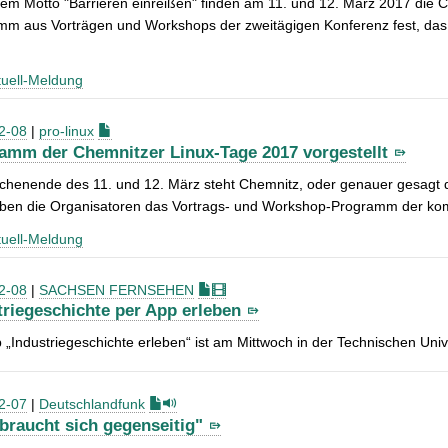
em Motto "Barrieren einreißen" finden am 11. und 12. März 2017 die Ch
m aus Vorträgen und Workshops der zweitägigen Konferenz fest, das si
uell-Meldung
2-08
|
pro-linux
amm der Chemnitzer Linux-Tage 2017 vorgestellt
henende des 11. und 12. März steht Chemnitz, oder genauer gesagt d
ben die Organisatoren das Vortrags- und Workshop-Programm der kom
uell-Meldung
2-08
|
SACHSEN FERNSEHEN
triegeschichte per App erleben
 „Industriegeschichte erleben“ ist am Mittwoch in der Technischen Univ
2-07
|
Deutschlandfunk
braucht sich gegenseitig"