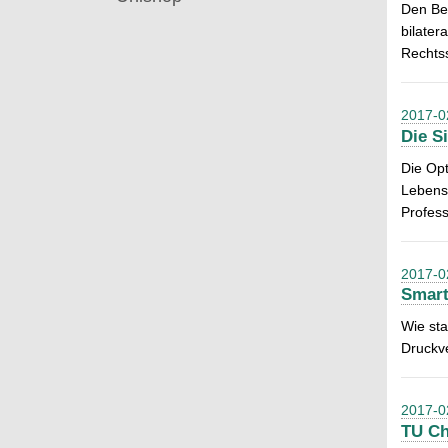
Den Bes
bilater
Rechts
2017-0
Die S
Die Opt
Lebenss
Profess
2017-0
Smart
Wie sta
Druckve
2017-0
TU Ch