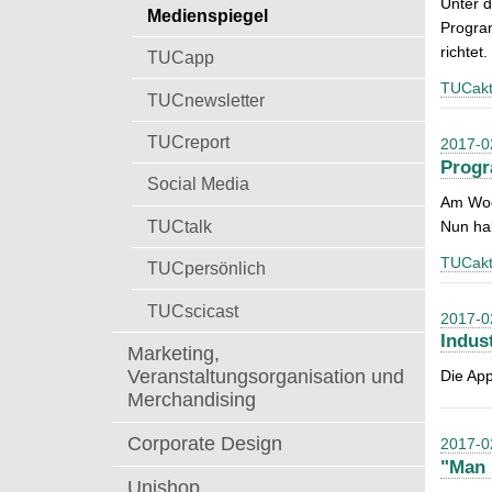
Unter d
t
Medienspiegel
a
Program
c
richtet.
TUCapp
h
TUCakt
:
TUCnewsletter
TUCreport
2017-0
Progr
Social Media
Am Woc
TUCtalk
Nun ha
TUCakt
TUCpersönlich
TUCscicast
2017-0
Indus
Marketing,
Veranstaltungsorganisation und
Die App
Merchandising
Corporate Design
2017-0
"Man 
Unishop