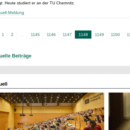
t. Heute studiert er an der TU Chemnitz.
uell-Meldung
1
2
...
1145
1146
1147
1148
1149
1150
1
A
k
t
uelle Beiträge
u
e
l
ell
l
e
S
e
i
t