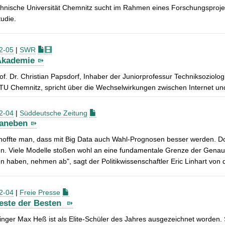
chnische Universität Chemnitz sucht im Rahmen eines Forschungsproje
udie.
2-05
|
SWR
Akademie
of. Dr. Christian Papsdorf, Inhaber der Juniorprofessur Techniksozio
TU Chemnitz, spricht über die Wechselwirkungen zwischen Internet und
2-04
|
Süddeutsche Zeitung
daneben
hoffte man, dass mit Big Data auch Wahl-Prognosen besser werden. D
. Viele Modelle stoßen wohl an eine fundamentale Grenze der Genauig
 haben, nehmen ab", sagt der Politikwissenschaftler Eric Linhart von
2-04
|
Freie Presse
este der Besten
inger Max Heß ist als Elite-Schüler des Jahres ausgezeichnet worden.