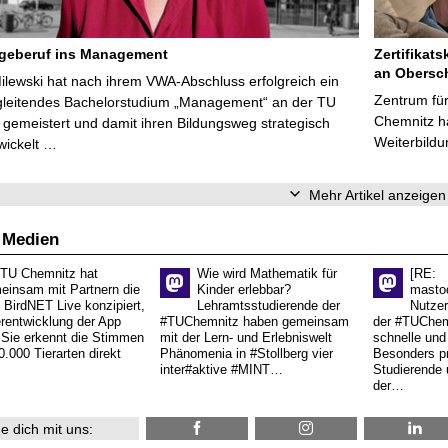
egeberuf ins Management
Zertifikats
an Obersc
Milewski hat nach ihrem VWA-Abschluss erfolgreich ein
Zentrum für
gleitendes Bachelorstudium „Management“ an der TU
Chemnitz ha
gemeistert und damit ihren Bildungsweg strategisch
Weiterbildu
wickelt …
Mehr Artikel anzeigen
 Medien
 TU Chemnitz hat
Wie wird Mathematik für
[RE:
einsam mit Partnern die
Kinder erlebbar?
masto
 BirdNET Live konzipiert,
Lehramtsstudierende der
Nutzer
erentwicklung der App
#TUChemnitz haben gemeinsam
der #TUChemn
.Sie erkennt die Stimmen
mit der Lern- und Erlebniswelt
schnelle und 
0.000 Tierarten direkt
Phänomenia in #Stollberg vier
Besonders pr
inter#aktive #MINT…
Studierende 
der…
e dich mit uns: