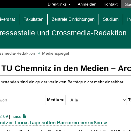
Direktlinks
Anmelden
Kontakt
iversität
Fakultäten
Zentrale Einrichtungen
Studium
In
ressestelle und Crossmedia-Redaktion
ossmedia-Redaktion
Medienspiegel
 TU Chemnitz in den Medien – Ar
mständen sind einige der verlinkten Beiträge nicht mehr einsehbar.
Medium:
T
2-09
|
heise
itzer Linux-Tage sollen Barrieren einreißen