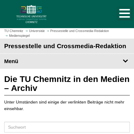
S
S
t
p
a
r
r
i
t
n
TU Chemnitz
Universität
Pressestelle und Crossmedia-Redaktion
s
Medienspiegel
g
e
e
Pressestelle und Crossmedia-Redaktion
i
z
t
u
Menü
e
m
a
H
u
a
Die TU Chemnitz in den Medien
f
u
– Archiv
r
p
u
t
f
Unter Umständen sind einige der verlinkten Beiträge nicht mehr
i
e
einsehbar.
n
n
h
a
S
l
u