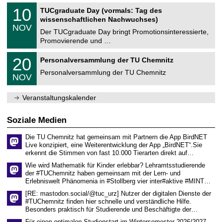
n
2
Z
i
1
10
TUCgraduate Day (vormals: Tag des
0
e
t
0
2
wissenschaftlichen Nachwuchses)
n
z
.
6
NOV
t
1
Der TUCgraduate Day bringt Promotionsinteressierte,
r
1
Promovierende und …
u
.
m
2
T
f
2
20
Personalversammlung der TU Chemnitz
0
U
ü
0
2
C
r
Personalversammlung der TU Chemnitz
.
6
NOV
h
d
1
e
e
1
m
n
.
Veranstaltungskalender
n
w
2
i
i
0
t
s
2
Soziale Medien
z
s
6
e
Die TU Chemnitz hat gemeinsam mit Partnern die App BirdNET
n
Live konzipiert, eine Weiterentwicklung der App „BirdNET“.Sie
s
erkennt die Stimmen von fast 10.000 Tierarten direkt auf…
c
h
Wie wird Mathematik für Kinder erlebbar? Lehramtsstudierende
a
der #TUChemnitz haben gemeinsam mit der Lern- und
f
Erlebniswelt Phänomenia in #Stollberg vier inter#aktive #MINT…
t
l
[RE: mastodon.social/@tuc_urz] Nutzer der digitalen Dienste der
i
#TUChemnitz finden hier schnelle und verständliche Hilfe.
c
Besonders praktisch für Studierende und Beschäftigte der…
h
e
Für einen optimalen Studienstart im Wintersemester 2026/2027