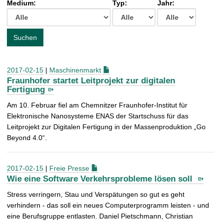
Medium:
Typ:
Jahr:
t
c
h
e
Suchen
n
a
c
2017-02-15
|
Maschinenmarkt
h
Fraunhofer startet Leitprojekt zur digitalen
:
Fertigung
Am 10. Februar fiel am Chemnitzer Fraunhofer-Institut für
Elektronische Nanosysteme ENAS der Startschuss für das
Leitprojekt zur Digitalen Fertigung in der Massenproduktion „Go
Beyond 4.0“.
2017-02-15
|
Freie Presse
Wie eine Software Verkehrsprobleme lösen soll
Stress verringern, Stau und Verspätungen so gut es geht
verhindern - das soll ein neues Computerprogramm leisten - und
eine Berufsgruppe entlasten.
Daniel Pietschmann, Christian