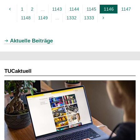
1
2
...
1143
1144
1145
1146
1147
A
1148
1149
...
1332
1333
k
t
u
Aktuelle Beiträge
e
l
l
TUCaktuell
e
S
e
i
t
e