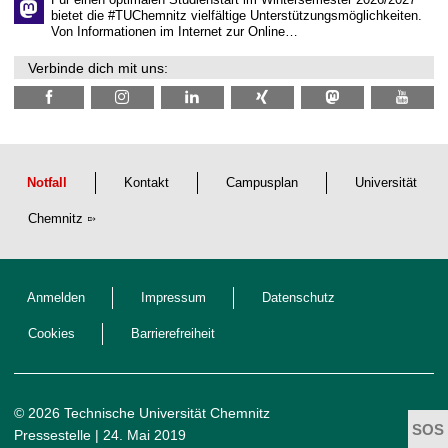
n
bietet die #TUChemnitz vielfältige Unterstützungsmöglichkeiten.
N
Von Informationen im Internet zur Online…
a
c
Verbinde dich mit uns:
h
w
u
c
h
s
Notfall
Kontakt
Campusplan
Universität
Chemnitz
Anmelden
Impressum
Datenschutz
Cookies
Barrierefreiheit
© 2026 Technische Universität Chemnitz
Pressestelle
| 24. Mai 2019