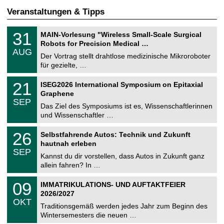
Veranstaltungen & Tipps
T
3
31
MAIN-Vorlesung "Wireless Small-Scale Surgical
U
1
Robots for Precision Medical …
C
.
AUG
h
0
Der Vortrag stellt drahtlose medizinische Mikroroboter
e
8
für gezielte, …
m
.
n
2
T
i
2
21
ISEG2026 International Symposium on Epitaxial
0
U
t
1
2
Graphene
C
z
.
6
SEP
h
0
Das Ziel des Symposiums ist es, Wissenschaftlerinnen
e
9
und Wissenschaftler …
m
.
n
2
T
i
2
26
Selbstfahrende Autos: Technik und Zukunft
0
U
t
6
2
hautnah erleben
C
z
.
6
SEP
h
0
Kannst du dir vorstellen, dass Autos in Zukunft ganz
e
9
allein fahren? In …
m
.
n
2
T
i
0
09
IMMATRIKULATIONS- UND AUFTAKTFEIER
0
U
t
9
2
2026/2027
C
z
.
6
OKT
h
1
Traditionsgemäß werden jedes Jahr zum Beginn des
e
0
Wintersemesters die neuen …
m
.