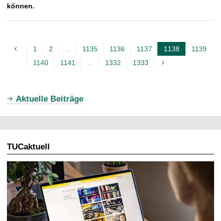
können.
1
2
...
1135
1136
1137
1138
1139
A
1140
1141
...
1332
1333
k
t
u
Aktuelle Beiträge
e
l
l
TUCaktuell
e
S
e
i
t
e