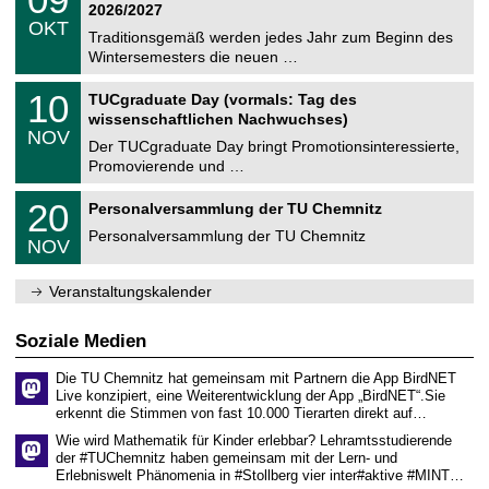
t
9
2
2026/2027
C
z
.
6
OKT
h
1
Traditionsgemäß werden jedes Jahr zum Beginn des
e
0
Wintersemesters die neuen …
m
.
n
2
Z
i
1
10
TUCgraduate Day (vormals: Tag des
0
e
t
0
2
wissenschaftlichen Nachwuchses)
n
z
.
6
NOV
t
1
Der TUCgraduate Day bringt Promotionsinteressierte,
r
1
Promovierende und …
u
.
m
2
T
f
2
20
Personalversammlung der TU Chemnitz
0
U
ü
0
2
C
r
Personalversammlung der TU Chemnitz
.
6
NOV
h
d
1
e
e
1
m
n
.
Veranstaltungskalender
n
w
2
i
i
0
t
s
2
Soziale Medien
z
s
6
e
Die TU Chemnitz hat gemeinsam mit Partnern die App BirdNET
n
Live konzipiert, eine Weiterentwicklung der App „BirdNET“.Sie
s
erkennt die Stimmen von fast 10.000 Tierarten direkt auf…
c
h
Wie wird Mathematik für Kinder erlebbar? Lehramtsstudierende
a
der #TUChemnitz haben gemeinsam mit der Lern- und
f
Erlebniswelt Phänomenia in #Stollberg vier inter#aktive #MINT…
t