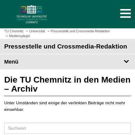
S
S
t
p
a
r
r
i
t
n
TU Chemnitz
Universität
Pressestelle und Crossmedia-Redaktion
s
Medienspiegel
g
e
e
Pressestelle und Crossmedia-Redaktion
i
z
t
u
Menü
e
m
a
H
u
a
Die TU Chemnitz in den Medien
f
u
– Archiv
r
p
u
t
f
Unter Umständen sind einige der verlinkten Beiträge nicht mehr
i
e
einsehbar.
n
n
h
a
S
l
u