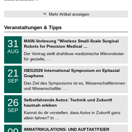
Mehr Artikel anzeigen
Veranstaltungen & Tipps
T
3
31
MAIN-Vorlesung "Wireless Small-Scale Surgical
U
1
Robots for Precision Medical …
C
.
AUG
h
0
Der Vortrag stellt drahtlose medizinische Mikroroboter
e
8
für gezielte, …
m
.
n
2
T
i
2
21
ISEG2026 International Symposium on Epitaxial
0
U
t
1
2
Graphene
C
z
.
6
SEP
h
0
Das Ziel des Symposiums ist es, Wissenschaftlerinnen
e
9
und Wissenschaftler …
m
.
n
2
T
i
2
26
Selbstfahrende Autos: Technik und Zukunft
0
U
t
6
2
hautnah erleben
C
z
.
6
SEP
h
0
Kannst du dir vorstellen, dass Autos in Zukunft ganz
e
9
allein fahren? In …
m
.
n
2
T
i
0
09
IMMATRIKULATIONS- UND AUFTAKTFEIER
0
U