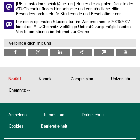
l
[RE: mastodon.social/@tuc_urz] Nutzer der digitalen Dienste der
i
#TUChemnitz finden hier schnelle und verständliche Hilfe.
c
Besonders praktisch für Studierende und Beschäftigte der…
h
e
Für einen optimalen Studienstart im Wintersemester 2026/2027
n
bietet die #TUChemnitz vielfältige Unterstützungsmöglichkeiten.
N
Von Informationen im Internet zur Online…
a
c
Verbinde dich mit uns:
h
w
u
c
h
s
Notfall
Kontakt
Campusplan
Universität
Chemnitz
Anmelden
Impressum
Datenschutz
Cookies
Barrierefreiheit