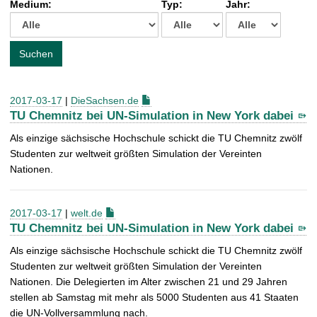
Medium:
Typ:
Jahr:
t
c
h
e
Suchen
n
a
c
2017-03-17
|
DieSachsen.de
h
TU Chemnitz bei UN-Simulation in New York dabei
:
Als einzige sächsische Hochschule schickt die TU Chemnitz zwölf
Studenten zur weltweit größten Simulation der Vereinten
Nationen.
2017-03-17
|
welt.de
TU Chemnitz bei UN-Simulation in New York dabei
Als einzige sächsische Hochschule schickt die TU Chemnitz zwölf
Studenten zur weltweit größten Simulation der Vereinten
Nationen. Die Delegierten im Alter zwischen 21 und 29 Jahren
stellen ab Samstag mit mehr als 5000 Studenten aus 41 Staaten
die UN-Vollversammlung nach.