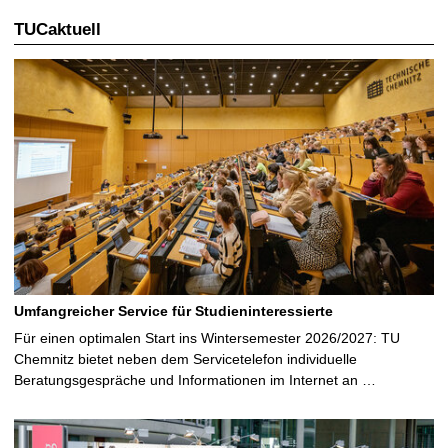
TUCaktuell
e
S
e
i
t
e
Umfangreicher Service für Studieninteressierte
Für einen optimalen Start ins Wintersemester 2026/2027: TU
Chemnitz bietet neben dem Servicetelefon individuelle
Beratungsgespräche und Informationen im Internet an …