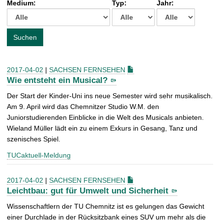
Medium:
Typ:
Jahr:
t
c
h
e
Suchen
n
a
c
2017-04-02
|
SACHSEN FERNSEHEN
h
Wie entsteht ein Musical?
:
Der Start der Kinder-Uni ins neue Semester wird sehr musikalisch.
Am 9. April wird das Chemnitzer Studio W.M. den
Juniorstudierenden Einblicke in die Welt des Musicals anbieten.
Wieland Müller lädt ein zu einem Exkurs in Gesang, Tanz und
szenisches Spiel.
TUCaktuell-Meldung
2017-04-02
|
SACHSEN FERNSEHEN
Leichtbau: gut für Umwelt und Sicherheit
Wissenschaftlern der TU Chemnitz ist es gelungen das Gewicht
einer Durchlade in der Rücksitzbank eines SUV um mehr als die