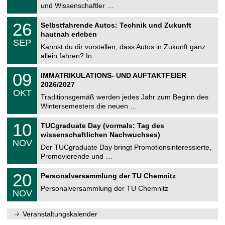
e
9
und Wissenschaftler …
m
.
n
2
T
i
2
26
Selbstfahrende Autos: Technik und Zukunft
0
U
t
6
2
hautnah erleben
C
z
.
6
SEP
h
0
Kannst du dir vorstellen, dass Autos in Zukunft ganz
e
9
allein fahren? In …
m
.
n
2
T
i
0
09
IMMATRIKULATIONS- UND AUFTAKTFEIER
0
U
t
9
2
2026/2027
C
z
.
6
OKT
h
1
Traditionsgemäß werden jedes Jahr zum Beginn des
e
0
Wintersemesters die neuen …
m
.
n
2
Z
i
1
10
TUCgraduate Day (vormals: Tag des
0
e
t
0
2
wissenschaftlichen Nachwuchses)
n
z
.
6
NOV
t
1
Der TUCgraduate Day bringt Promotionsinteressierte,
r
1
Promovierende und …
u
.
m
2
T
f
2
20
Personalversammlung der TU Chemnitz
0
U
ü
0
2
C
r
Personalversammlung der TU Chemnitz
.
6
NOV
h
d
1
e
e
1
m
n
.
Veranstaltungskalender
n
w
2
i