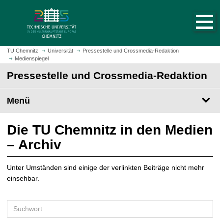
S
S
t
p
a
r
r
i
t
n
TU Chemnitz
Universität
Pressestelle und Crossmedia-Redaktion
s
Medienspiegel
g
e
e
Pressestelle und Crossmedia-Redaktion
i
z
t
u
Menü
e
m
a
H
u
a
Die TU Chemnitz in den Medien
f
u
– Archiv
r
p
u
t
f
Unter Umständen sind einige der verlinkten Beiträge nicht mehr
i
e
einsehbar.
n
n
h
a
S
l
u