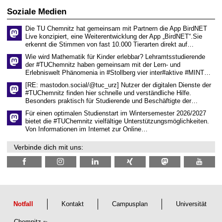
i
0
t
s
2
Soziale Medien
z
s
6
e
Die TU Chemnitz hat gemeinsam mit Partnern die App BirdNET
n
Live konzipiert, eine Weiterentwicklung der App „BirdNET“.Sie
s
erkennt die Stimmen von fast 10.000 Tierarten direkt auf…
c
h
Wie wird Mathematik für Kinder erlebbar? Lehramtsstudierende
a
der #TUChemnitz haben gemeinsam mit der Lern- und
f
Erlebniswelt Phänomenia in #Stollberg vier inter#aktive #MINT…
t
l
[RE: mastodon.social/@tuc_urz] Nutzer der digitalen Dienste der
i
#TUChemnitz finden hier schnelle und verständliche Hilfe.
c
Besonders praktisch für Studierende und Beschäftigte der…
h
e
Für einen optimalen Studienstart im Wintersemester 2026/2027
n
bietet die #TUChemnitz vielfältige Unterstützungsmöglichkeiten.
N
Von Informationen im Internet zur Online…
a
c
Verbinde dich mit uns:
h
w
u
c
h
s
Notfall
Kontakt
Campusplan
Universität
Chemnitz