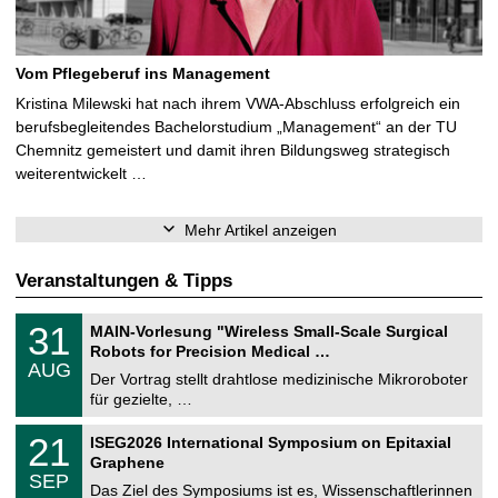
Vom Pflegeberuf ins Management
Kristina Milewski hat nach ihrem VWA-Abschluss erfolgreich ein
berufsbegleitendes Bachelorstudium „Management“ an der TU
Chemnitz gemeistert und damit ihren Bildungsweg strategisch
weiterentwickelt …
Mehr Artikel anzeigen
Veranstaltungen & Tipps
T
3
31
MAIN-Vorlesung "Wireless Small-Scale Surgical
U
1
Robots for Precision Medical …
C
.
AUG
h
0
Der Vortrag stellt drahtlose medizinische Mikroroboter
e
8
für gezielte, …
m
.
n
2
T
i
2
21
ISEG2026 International Symposium on Epitaxial
0
U
t
1
2
Graphene
C
z
.
6
SEP
h
0
Das Ziel des Symposiums ist es, Wissenschaftlerinnen