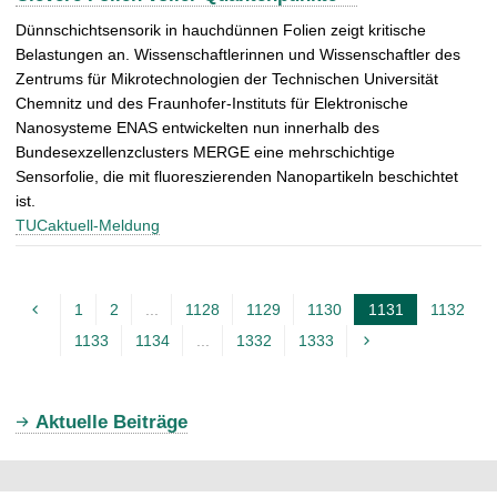
Dünnschichtsensorik in hauchdünnen Folien zeigt kritische
Belastungen an. Wissenschaftlerinnen und Wissenschaftler des
Zentrums für Mikrotechnologien der Technischen Universität
Chemnitz und des Fraunhofer-Instituts für Elektronische
Nanosysteme ENAS entwickelten nun innerhalb des
Bundesexzellenzclusters MERGE eine mehrschichtige
Sensorfolie, die mit fluoreszierenden Nanopartikeln beschichtet
ist.
TUCaktuell-Meldung
1
2
...
1128
1129
1130
1131
1132
A
1133
1134
...
1332
1333
k
t
u
Aktuelle Beiträge
e
l
l