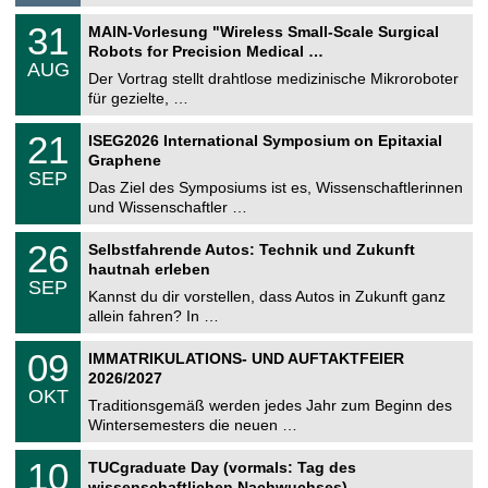
.
g
2
T
e
3
31
MAIN-Vorlesung "Wireless Small-Scale Surgical
0
U
1
2
Robots for Precision Medical …
C
.
6
AUG
h
0
Der Vortrag stellt drahtlose medizinische Mikroroboter
e
8
für gezielte, …
m
.
n
2
T
i
2
21
ISEG2026 International Symposium on Epitaxial
0
U
t
1
2
Graphene
C
z
.
6
SEP
h
0
Das Ziel des Symposiums ist es, Wissenschaftlerinnen
e
9
und Wissenschaftler …
m
.
n
2
T
i
2
26
Selbstfahrende Autos: Technik und Zukunft
0
U
t
6
2
hautnah erleben
C
z
.
6
SEP
h
0
Kannst du dir vorstellen, dass Autos in Zukunft ganz
e
9
allein fahren? In …
m
.
n
2
T
i
0
09
IMMATRIKULATIONS- UND AUFTAKTFEIER
0
U
t
9
2
2026/2027
C
z
.
6
OKT
h
1
Traditionsgemäß werden jedes Jahr zum Beginn des
e
0
Wintersemesters die neuen …
m
.
n
2
Z
i
1
10
TUCgraduate Day (vormals: Tag des
0
e
t
0
2
wissenschaftlichen Nachwuchses)