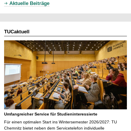
Aktuelle Beiträge
e
l
l
TUCaktuell
e
S
e
i
t
e
Umfangreicher Service für Studieninteressierte
Für einen optimalen Start ins Wintersemester 2026/2027: TU
Chemnitz bietet neben dem Servicetelefon individuelle