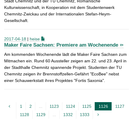
Stadt Chemnitz und der TU Chemnitz, Romanische
Kulturwissenschaft, in Kooperation mit dem Studentenwerk
Chemnitz-Zwickau und der Internationalen Stefan-Heym-
Gesellschaft.
2017-04-18
|
heise
Maker Faire Sachsen: Premiere am Wochenende
Am kommenden Wochenende lädt die Maker Faire Sachsen zum
Mitmachen ein. Rund 60 Aussteller zeigen am 22. und 23. April in
der Stadthalle Chemnitz spannende Projekt. Studenten der TU
Chemnitz zeigen ihr Brennstoffzellen-Gefährt "EcoBee" nebst
einer Schauwerkstatt ihres Projektes "Fortis Saxonia".
1
2
...
1123
1124
1125
1126
1127
A
1128
1129
...
1332
1333
k
t
u