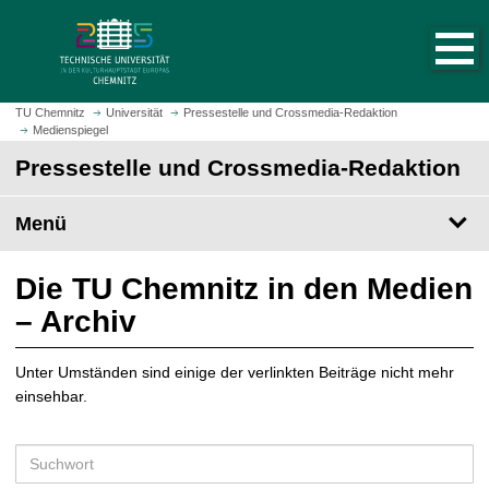
S
S
t
p
a
r
r
i
t
n
TU Chemnitz
Universität
Pressestelle und Crossmedia-Redaktion
s
Medienspiegel
g
e
e
Pressestelle und Crossmedia-Redaktion
i
z
t
u
Menü
e
m
a
H
u
a
Die TU Chemnitz in den Medien
f
u
– Archiv
r
p
u
t
f
Unter Umständen sind einige der verlinkten Beiträge nicht mehr
i
e
einsehbar.
n
n
h
a
S
l
u