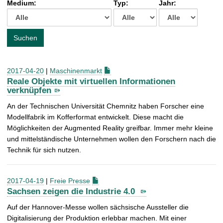
Medium:
Typ:
Jahr:
t
c
h
e
Suchen
n
a
c
2017-04-20
|
Maschinenmarkt
h
Reale Objekte mit virtuellen Informationen
:
verknüpfen
An der Technischen Universität Chemnitz haben Forscher eine
Modellfabrik im Kofferformat entwickelt. Diese macht die
Möglichkeiten der Augmented Reality greifbar. Immer mehr kleine
und mittelständische Unternehmen wollen den Forschern nach die
Technik für sich nutzen.
2017-04-19
|
Freie Presse
Sachsen zeigen die Industrie 4.0
Auf der Hannover-Messe wollen sächsische Aussteller die
Digitalisierung der Produktion erlebbar machen. Mit einer