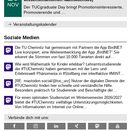
n
z
.
6
NOV
t
1
Der TUCgraduate Day bringt Promotionsinteressierte,
r
1
Promovierende und …
u
.
m
2
f
0
Veranstaltungskalender
ü
2
r
6
d
Soziale Medien
e
n
Die TU Chemnitz hat gemeinsam mit Partnern die App BirdNET
w
Live konzipiert, eine Weiterentwicklung der App „BirdNET“.Sie
i
erkennt die Stimmen von fast 10.000 Tierarten direkt auf…
s
s
Wie wird Mathematik für Kinder erlebbar? Lehramtsstudierende
e
der #TUChemnitz haben gemeinsam mit der Lern- und
n
Erlebniswelt Phänomenia in #Stollberg vier inter#aktive #MINT…
s
c
[RE: mastodon.social/@tuc_urz] Nutzer der digitalen Dienste der
h
#TUChemnitz finden hier schnelle und verständliche Hilfe.
a
Besonders praktisch für Studierende und Beschäftigte der…
f
t
Für einen optimalen Studienstart im Wintersemester 2026/2027
l
bietet die #TUChemnitz vielfältige Unterstützungsmöglichkeiten.
i
Von Informationen im Internet zur Online…
c
h
Verbinde dich mit uns:
e
n
N