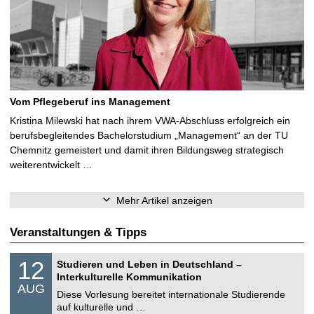
Vom Pflegeberuf ins Management
Kristina Milewski hat nach ihrem VWA-Abschluss erfolgreich ein
berufsbegleitendes Bachelorstudium „Management“ an der TU
Chemnitz gemeistert und damit ihren Bildungsweg strategisch
weiterentwickelt …
Mehr Artikel anzeigen
Veranstaltungen & Tipps
S
1
12
Studieren und Leben in Deutschland –
o
2
Interkulturelle Kommunikation
n
.
AUG
s
0
Diese Vorlesung bereitet internationale Studierende
t
8
auf kulturelle und …
i