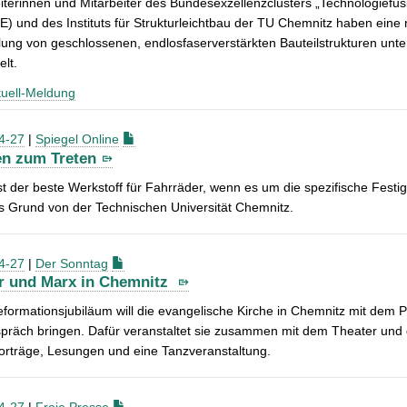
iterinnen und Mitarbeiter des Bundesexzellenzclusters „Technologiefusi
 und des Instituts für Strukturleichtbau der TU Chemnitz haben eine n
lung von geschlossenen, endlosfaserverstärkten Bauteilstrukturen unte
elt.
uell-Meldung
4-27
|
Spiegel Online
en zum Treten
ist der beste Werkstoff für Fahrräder, wenn es um die spezifische Festig
 Grund von der Technischen Universität Chemnitz.
4-27
|
Der Sonntag
r und Marx in Chemnitz
ormationsjubiläum will die evangelische Kirche in Chemnitz mit dem 
präch bringen. Dafür veranstaltet sie zusammen mit dem Theater und d
orträge, Lesungen und eine Tanzveranstaltung.