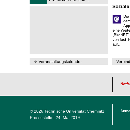
0
ü
2
Soziale
r
6
d
e
Die
n
gem
w
App
i
eine Weit
s
„BirdNET“
s
von fast 1
e
auf…
n
s
c
h
Veranstaltungskalender
Verbind
a
f
t
l
i
Notfa
c
h
e
n
N
a
© 2026 Technische Universität Chemnitz
Anme
c
h
Pressestelle
| 24. Mai 2019
w
u
c