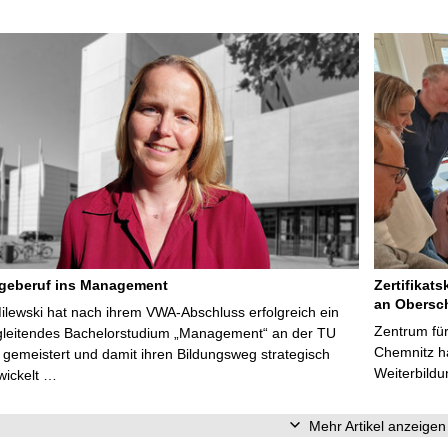
egeberuf ins Management
Zertifikats
an Obersc
Milewski hat nach ihrem VWA-Abschluss erfolgreich ein
Zentrum für
gleitendes Bachelorstudium „Management“ an der TU
Chemnitz ha
gemeistert und damit ihren Bildungsweg strategisch
Weiterbildu
wickelt …
Mehr Artikel anzeigen