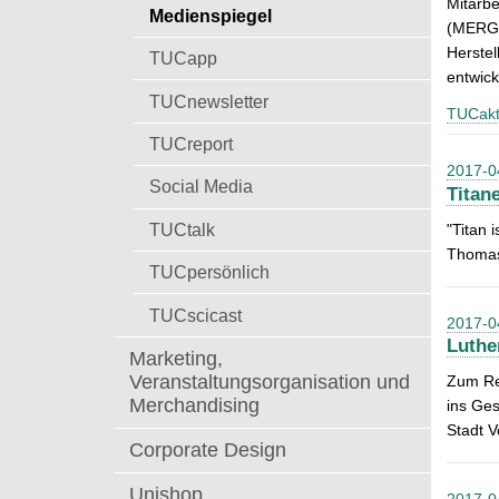
Mitarbe
t
Medienspiegel
a
(MERGE)
c
Herstel
TUCapp
h
entwick
:
TUCnewsletter
TUCakt
TUCreport
2017-0
Social Media
Titan
TUCtalk
"Titan 
Thomas
TUCpersönlich
TUCscicast
2017-0
Luthe
Marketing,
Veranstaltungsorganisation und
Zum Ref
Merchandising
ins Ges
Stadt V
Corporate Design
Unishop