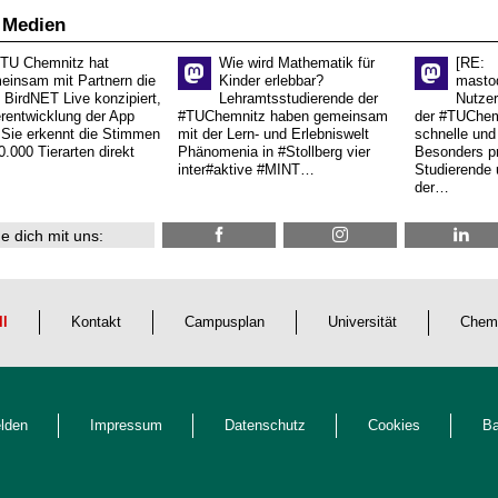
 Medien
 TU Chemnitz hat
Wie wird Mathematik für
[RE:
einsam mit Partnern die
Kinder erlebbar?
masto
 BirdNET Live konzipiert,
Lehramtsstudierende der
Nutzer
erentwicklung der App
#TUChemnitz haben gemeinsam
der #TUChemn
.Sie erkennt die Stimmen
mit der Lern- und Erlebniswelt
schnelle und 
0.000 Tierarten direkt
Phänomenia in #Stollberg vier
Besonders pr
inter#aktive #MINT…
Studierende 
der…
e dich mit uns:
ll
Kontakt
Campusplan
Universität
Chem
lden
Impressum
Datenschutz
Cookies
Ba