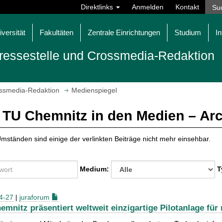
Direktlinks
Anmelden
Kontakt
iversität
Fakultäten
Zentrale Einrichtungen
Studium
In
ressestelle und Crossmedia-Redaktion
ossmedia-Redaktion
Medienspiegel
 TU Chemnitz in den Medien – Ar
mständen sind einige der verlinkten Beiträge nicht mehr einsehbar.
Medium:
T
4-27
|
juraforum
emnitz präsentiert weltweit einzigartige Pilotanlage für