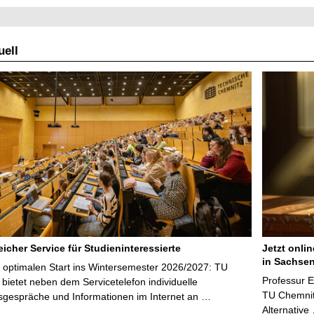
e
l
ell
l
e
S
e
i
t
e
icher Service für Studieninteressierte
Jetzt onli
in Sachsen
 optimalen Start ins Wintersemester 2026/2027: TU
Professur 
bietet neben dem Servicetelefon individuelle
TU Chemnitz
sgespräche und Informationen im Internet an …
Alternative