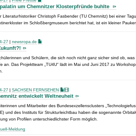
4-27
|
Freie Presse
palatin um Chemnitzer Klosterpfründe buhlte
 Literaturhistoriker Christoph Fasbender (TU Chemnitz) bei einer Ta
tinerkloster im Schloßbergmuseum berichtet hat, ist ein kleiner Pauke
4-27
|
newsropa.de
ukunft?!
chülerinnen und Schülern, die sich noch nicht ganz sicher sind ob, was
lfe an. Das Projektteam „TU4U“ lädt im Mai und Juni 2017 zu Workshops
n.
4-27
|
SACHSEN FERNSEHEN
emnitz entwickelt Weltneuheit
iterinnen und Mitarbeiter des Bundesexzellensclusters „Technologiefusi
 und des Instituts für Strukturleichtbau haben die sogenannte Orbitalw
lung von Profilen unterschiedlichster Form möglich.
uell-Meldung