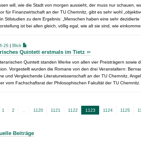
sen will, wie die Stadt von morgen aussieht, der muss nur schauen, wa
or für Finanzwirtschaft an der TU Chemnitz, gibt es sehr wohl „objektiv
n Stilstudien zu dem Ergebnis: „Menschen haben eine sehr dezidierte V
orstellung ist bei allen gleich, völlig egal, wie alt sie sind, wie einkom
4-26
|
Blick
arisches Quintett erstmals im Tietz
terarischen Quintett standen Werke von allen vier Preisträgern sowie 
ion. Vorgestellt wurden die Romane von den drei Veranstaltern: Berna
e und Vergleichende Literaturwissenschaft an der TU Chemnitz, Angel
er vom Fachschaftsrat der Philosophischen Fakultät der TU Chemnitz.
1
2
...
1120
1121
1122
1123
1124
1125
1
A
k
t
uelle Beiträge
u