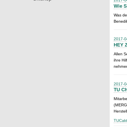
2017-0
Wie S
Was der
Benedik
2017-0
HEY Z
Allen S
ihre Hi
nehme
2017-0
TU Ch
Mitarbe
(MERGE)
Herstel
TUCakt