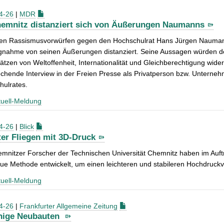
4-26
|
MDR
emnitz distanziert sich von Äußerungen Naumanns
en Rassismusvorwürfen gegen den Hochschulrat Hans Jürgen Naumann h
ngnahme von seinen Äußerungen distanziert. Seine Aussagen würden d
tzen von Weltoffenheit, Internationalität und Gleichberechtigung wid
chende Interview in der Freien Presse als Privatperson bzw. Unterneh
hulrates.
uell-Meldung
4-26
|
Blick
ter Fliegen mit 3D-Druck
mnitzer Forscher der Technischen Universität Chemnitz haben im Auf
ue Methode entwickelt, um einen leichteren und stabileren Hochdruckve
uell-Meldung
4-26
|
Frankfurter Allgemeine Zeitung
nige Neubauten