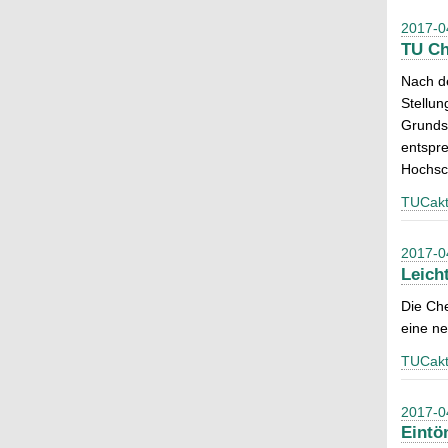
2017-0
TU Ch
Nach d
Stellu
Grundsä
entspre
Hochsc
TUCakt
2017-0
Leich
Die Che
eine ne
TUCakt
2017-0
Eintö