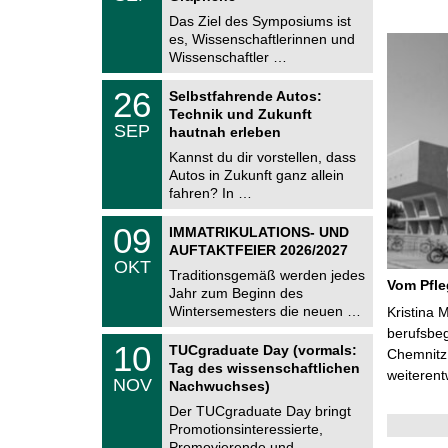
0
e
9
Das Ziel des Symposiums ist
m
.
es, Wissenschaftlerinnen und
n
2
i
Wissenschaftler …
0
t
2
z
T
6
2
26
Selbstfahrende Autos:
U
6
Technik und Zukunft
C
.
SEP
h
hautnah erleben
0
e
9
Kannst du dir vorstellen, dass
m
.
Autos in Zukunft ganz allein
n
2
i
fahren? In …
0
t
2
z
T
6
0
09
IMMATRIKULATIONS- UND
U
9
AUFTAKTFEIER 2026/2027
C
.
OKT
h
1
Traditionsgemäß werden jedes
e
Vom Pfl
0
Jahr zum Beginn des
m
.
Wintersemesters die neuen …
n
Kristina 
2
i
berufsbe
0
Z
t
1
10
2
TUCgraduate Day (vormals:
Chemnitz 
e
z
0
6
Tag des wissenschaftlichen
n
weiterent
.
NOV
t
Nachwuchses)
1
r
1
Der TUCgraduate Day bringt
u
.
Promotionsinteressierte,
m
2
f
Promovierende und …