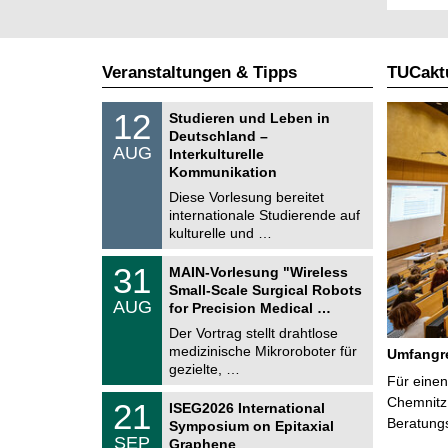
Veranstaltungen & Tipps
TUCaktu
S
1
12
Studieren und Leben in
o
2
Deutschland –
n
.
AUG
s
Interkulturelle
0
t
Kommunikation
8
i
.
Diese Vorlesung bereitet
g
2
e
internationale Studierende auf
0
kulturelle und …
2
6
T
3
31
MAIN-Vorlesung "Wireless
U
1
Small-Scale Surgical Robots
C
.
AUG
h
for Precision Medical …
0
e
8
Der Vortrag stellt drahtlose
m
.
medizinische Mikroroboter für
n
Umfangre
2
i
gezielte, …
0
Für einen
t
2
z
T
Chemnitz 
6
2
21
ISEG2026 International
U
1
Beratung
Symposium on Epitaxial
C
.
SEP
h
Graphene