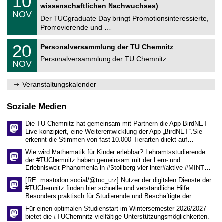
10
t
0
2
wissenschaftlichen Nachwuchses)
n
z
.
6
NOV
t
1
Der TUCgraduate Day bringt Promotionsinteressierte,
r
1
Promovierende und …
u
.
m
2
T
f
2
20
Personalversammlung der TU Chemnitz
0
U
ü
0
2
C
r
Personalversammlung der TU Chemnitz
.
6
NOV
h
d
1
e
e
1
m
n
.
Veranstaltungskalender
n
w
2
i
i
0
t
s
2
Soziale Medien
z
s
6
e
Die TU Chemnitz hat gemeinsam mit Partnern die App BirdNET
n
Live konzipiert, eine Weiterentwicklung der App „BirdNET“.Sie
s
erkennt die Stimmen von fast 10.000 Tierarten direkt auf…
c
h
Wie wird Mathematik für Kinder erlebbar? Lehramtsstudierende
a
der #TUChemnitz haben gemeinsam mit der Lern- und
f
Erlebniswelt Phänomenia in #Stollberg vier inter#aktive #MINT…
t
l
[RE: mastodon.social/@tuc_urz] Nutzer der digitalen Dienste der
i
#TUChemnitz finden hier schnelle und verständliche Hilfe.
c
Besonders praktisch für Studierende und Beschäftigte der…
h
e
Für einen optimalen Studienstart im Wintersemester 2026/2027
n
bietet die #TUChemnitz vielfältige Unterstützungsmöglichkeiten.