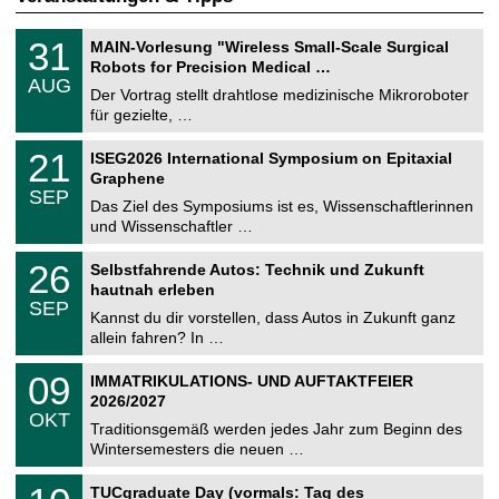
T
3
31
MAIN-Vorlesung "Wireless Small-Scale Surgical
U
1
Robots for Precision Medical …
C
.
AUG
h
0
Der Vortrag stellt drahtlose medizinische Mikroroboter
e
8
für gezielte, …
m
.
n
2
T
i
2
21
ISEG2026 International Symposium on Epitaxial
0
U
t
1
2
Graphene
C
z
.
6
SEP
h
0
Das Ziel des Symposiums ist es, Wissenschaftlerinnen
e
9
und Wissenschaftler …
m
.
n
2
T
i
2
26
Selbstfahrende Autos: Technik und Zukunft
0
U
t
6
2
hautnah erleben
C
z
.
6
SEP
h
0
Kannst du dir vorstellen, dass Autos in Zukunft ganz
e
9
allein fahren? In …
m
.
n
2
T
i
0
09
IMMATRIKULATIONS- UND AUFTAKTFEIER
0
U
t
9
2
2026/2027
C
z
.
6
OKT
h
1
Traditionsgemäß werden jedes Jahr zum Beginn des
e
0
Wintersemesters die neuen …
m
.
n
2
Z
i
1
TUCgraduate Day (vormals: Tag des
0
e