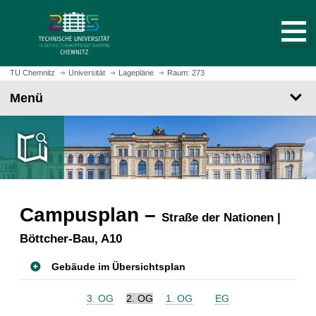
S
S
t
p
a
r
r
i
t
n
TU Chemnitz
Universität
Lagepläne
Raum: 273
s
g
Menü
e
e
i
z
t
u
e
m
a
H
u
a
f
u
r
Campusplan –
p
Straße der Nationen |
u
t
Böttcher-Bau, A10
f
i
e
n
Gebäude im Übersichtsplan
n
h
a
3. OG
2. OG
1. OG
EG
l