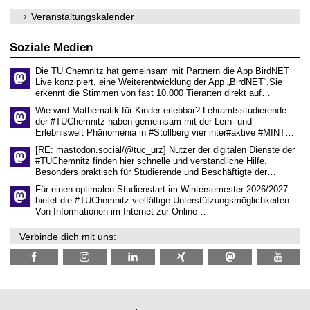
e
1
m
n
.
Veranstaltungskalender
n
w
2
i
i
0
t
s
2
Soziale Medien
z
s
6
e
Die TU Chemnitz hat gemeinsam mit Partnern die App BirdNET
n
Live konzipiert, eine Weiterentwicklung der App „BirdNET“.Sie
s
erkennt die Stimmen von fast 10.000 Tierarten direkt auf…
c
h
Wie wird Mathematik für Kinder erlebbar? Lehramtsstudierende
a
der #TUChemnitz haben gemeinsam mit der Lern- und
f
Erlebniswelt Phänomenia in #Stollberg vier inter#aktive #MINT…
t
l
[RE: mastodon.social/@tuc_urz] Nutzer der digitalen Dienste der
i
#TUChemnitz finden hier schnelle und verständliche Hilfe.
c
Besonders praktisch für Studierende und Beschäftigte der…
h
e
Für einen optimalen Studienstart im Wintersemester 2026/2027
n
bietet die #TUChemnitz vielfältige Unterstützungsmöglichkeiten.
N
Von Informationen im Internet zur Online…
a
c
Verbinde dich mit uns:
h
w
u
c
h
s