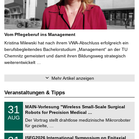
Vom Pflegeberuf ins Management
Kristina Milewski hat nach ihrem VWA-Abschluss erfolgreich ein
berufsbegleitendes Bachelorstudium „Management“ an der TU
Chemnitz gemeistert und damit ihren Bildungsweg strategisch
weiterentwickelt …
Mehr Artikel anzeigen
Veranstaltungen & Tipps
T
3
31
MAIN-Vorlesung "Wireless Small-Scale Surgical
U
1
Robots for Precision Medical …
C
.
AUG
h
0
Der Vortrag stellt drahtlose medizinische Mikroroboter
e
8
für gezielte, …
m
.
n
2
T
i
2
ISEG2026 International Symposium on Epitaxial
0