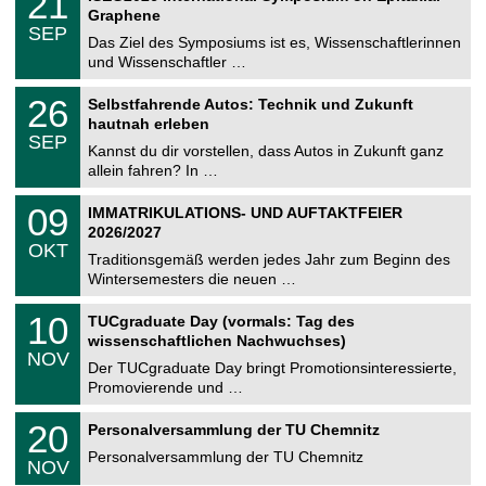
21
U
t
1
2
Graphene
C
z
.
6
SEP
h
0
Das Ziel des Symposiums ist es, Wissenschaftlerinnen
e
9
und Wissenschaftler …
m
.
n
2
T
i
2
26
Selbstfahrende Autos: Technik und Zukunft
0
U
t
6
2
hautnah erleben
C
z
.
6
SEP
h
0
Kannst du dir vorstellen, dass Autos in Zukunft ganz
e
9
allein fahren? In …
m
.
n
2
T
i
0
09
IMMATRIKULATIONS- UND AUFTAKTFEIER
0
U
t
9
2
2026/2027
C
z
.
6
OKT
h
1
Traditionsgemäß werden jedes Jahr zum Beginn des
e
0
Wintersemesters die neuen …
m
.
n
2
Z
i
1
10
TUCgraduate Day (vormals: Tag des
0
e
t
0
2
wissenschaftlichen Nachwuchses)
n
z
.
6
NOV
t
1
Der TUCgraduate Day bringt Promotionsinteressierte,
r
1
Promovierende und …
u
.
m
2
T
f
2
20
Personalversammlung der TU Chemnitz
0
U
ü
0
2
C
r
Personalversammlung der TU Chemnitz
.
6
NOV
h
d
1
e