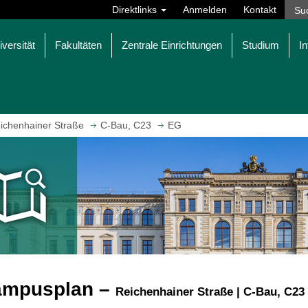
Direktlinks
Anmelden
Kontakt
iversität
Fakultäten
Zentrale Einrichtungen
Studium
In
ichenhainer Straße
C-Bau, C23
EG
ampusplan –
Reichenhainer Straße | C-Bau, C23