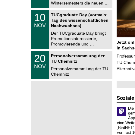
.
Wintersemesters die neuen …
n
2
i
0
Z
t
1
10
2
TUCgraduate Day (vormals:
e
z
0
6
Tag des wissenschaftlichen
n
.
NOV
t
Nachwuchses)
1
r
1
Der TUCgraduate Day bringt
u
.
Promotionsinteressierte,
m
2
Jetzt on
f
Promovierende und …
0
ü
in Sachs
2
r
T
6
2
20
Personalversammlung der
Professu
d
U
0
TU Chemnitz
e
C
TU Chemni
.
NOV
n
h
1
Personalversammlung der TU
Alternati
w
e
1
Chemnitz
i
m
.
s
n
2
s
i
0
e
t
2
n
z
6
s
Soziale
c
h
Die
a
gem
f
App
t
eine Weit
l
„BirdNET“
i
von fast 1
c