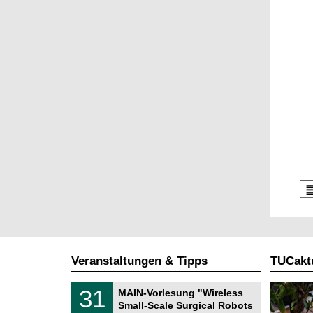
Veranstaltungen & Tipps
TUCaktu
T
3
31
MAIN-Vorlesung "Wireless
U
1
Small-Scale Surgical Robots
C
.