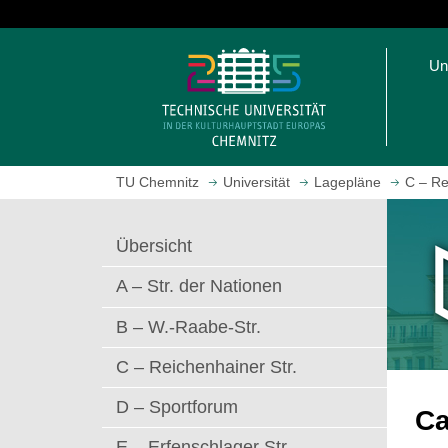
S
p
S
r
Un
t
i
a
n
r
g
t
e
s
z
TU Chemnitz
Universität
Lagepläne
C – Re
e
u
i
m
t
H
Übersicht
e
a
a
u
A – Str. der Nationen
u
p
f
t
B – W.-Raabe-Str.
r
i
C – Reichenhainer Str.
u
n
f
h
D – Sportforum
e
a
C
n
l
E – Erfenschlager Str.