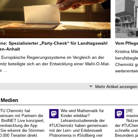
line: Spezialisierter „Party-Check“ für Landtagswahl
Vom Pfleg
en-Anhalt
Kristina Mi
r Europäische Regierungssysteme im Vergleich an der
berufsbegl
tz beteiligte sich an der Entwicklung einer Wahl-O-Mat-
Chemnitz ge
ve …
weiterentwi
Mehr Artikel anzeigen
 Medien
 TU Chemnitz hat
Wie wird Mathematik für
[RE:
einsam mit Partnern die
Kinder erlebbar?
masto
 BirdNET Live konzipiert,
Lehramtsstudierende der
Nutzer
erentwicklung der App
#TUChemnitz haben gemeinsam
der #TUChemn
.Sie erkennt die Stimmen
mit der Lern- und Erlebniswelt
schnelle und 
0.000 Tierarten direkt
Phänomenia in #Stollberg vier
Besonders pr