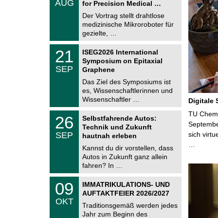
AUG
h
for Precision Medical …
0
e
8
Der Vortrag stellt drahtlose
m
.
medizinische Mikroroboter für
n
2
i
gezielte, …
0
t
2
z
T
6
2
21
ISEG2026 International
U
1
Symposium on Epitaxial
C
.
SEP
h
Graphene
0
e
9
Das Ziel des Symposiums ist
m
.
es, Wissenschaftlerinnen und
n
2
i
Wissenschaftler …
Digitale
0
t
2
z
T
TU Chemni
6
2
26
Selbstfahrende Autos:
U
6
Septembe
Technik und Zukunft
C
.
SEP
sich virt
h
hautnah erleben
0
e
…
9
Kannst du dir vorstellen, dass
m
.
Autos in Zukunft ganz allein
n
2
i
fahren? In …
0
t
2
z
T
6
0
09
IMMATRIKULATIONS- UND
U
9
AUFTAKTFEIER 2026/2027
C
.
OKT
h
1
Traditionsgemäß werden jedes
e
0
Jahr zum Beginn des
m