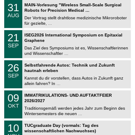
2
T
e
3
31
MAIN-Vorlesung "Wireless Small-Scale Surgical
0
U
1
2
Robots for Precision Medical …
C
.
6
AUG
h
0
Der Vortrag stellt drahtlose medizinische Mikroroboter
e
8
für gezielte, …
m
.
n
2
T
i
2
21
ISEG2026 International Symposium on Epitaxial
0
U
t
1
2
Graphene
C
z
.
6
SEP
h
0
Das Ziel des Symposiums ist es, Wissenschaftlerinnen
e
9
und Wissenschaftler …
m
.
n
2
T
i
2
26
Selbstfahrende Autos: Technik und Zukunft
0
U
t
6
2
hautnah erleben
C
z
.
6
SEP
h
0
Kannst du dir vorstellen, dass Autos in Zukunft ganz
e
9
allein fahren? In …
m
.
n
2
T
i
0
09
IMMATRIKULATIONS- UND AUFTAKTFEIER
0
U
t
9
2
2026/2027
C
z
.
6
OKT
h
1
Traditionsgemäß werden jedes Jahr zum Beginn des
e
0
Wintersemesters die neuen …
m
.
n
2
Z
i
1
10
TUCgraduate Day (vormals: Tag des
0
e
t
0
2
wissenschaftlichen Nachwuchses)
n
z
.
6