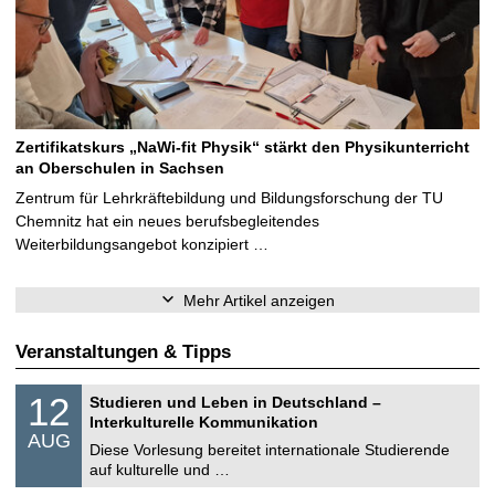
Zertifikatskurs „NaWi-fit Physik“ stärkt den Physikunterricht
an Oberschulen in Sachsen
Zentrum für Lehrkräftebildung und Bildungsforschung der TU
Chemnitz hat ein neues berufsbegleitendes
Weiterbildungsangebot konzipiert …
Mehr Artikel anzeigen
Veranstaltungen & Tipps
S
1
12
Studieren und Leben in Deutschland –
o
2
Interkulturelle Kommunikation
n
.
AUG
s
0
Diese Vorlesung bereitet internationale Studierende
t
8
auf kulturelle und …
i
.
g