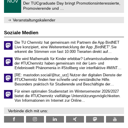
NOV
t
1
Der TUCgraduate Day bringt Promotionsinteressierte,
r
1
Promovierende und …
u
.
m
2
f
0
Veranstaltungskalender
ü
2
r
6
d
Soziale Medien
e
n
Die TU Chemnitz hat gemeinsam mit Partnern die App BirdNET
w
Live konzipiert, eine Weiterentwicklung der App „BirdNET“.Sie
i
erkennt die Stimmen von fast 10.000 Tierarten direkt auf…
s
s
Wie wird Mathematik für Kinder erlebbar? Lehramtsstudierende
e
der #TUChemnitz haben gemeinsam mit der Lern- und
n
Erlebniswelt Phänomenia in #Stollberg vier inter#aktive #MINT…
s
c
[RE: mastodon.social/@tuc_urz] Nutzer der digitalen Dienste der
h
#TUChemnitz finden hier schnelle und verständliche Hilfe.
a
Besonders praktisch für Studierende und Beschäftigte der…
f
t
Für einen optimalen Studienstart im Wintersemester 2026/2027
l
bietet die #TUChemnitz vielfältige Unterstützungsmöglichkeiten.
i
Von Informationen im Internet zur Online…
c
h
Verbinde dich mit uns:
e
n
N
a