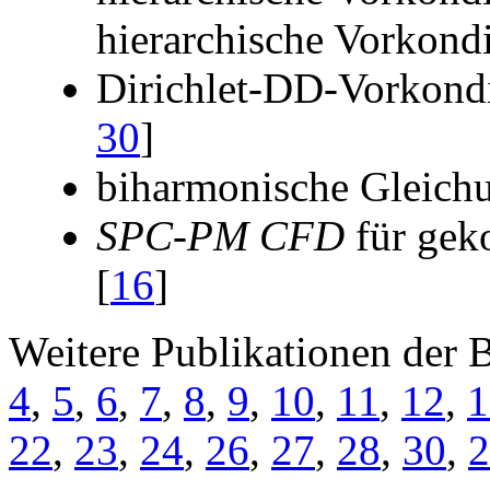
hierarchische Vorkond
Dirichlet-DD-Vorkondi
30
]
biharmonische Gleichu
SPC-PM CFD
für gek
[
16
]
Weitere Publikationen der B
4
,
5
,
6
,
7
,
8
,
9
,
10
,
11
,
12
,
1
22
,
23
,
24
,
26
,
27
,
28
,
30
,
2