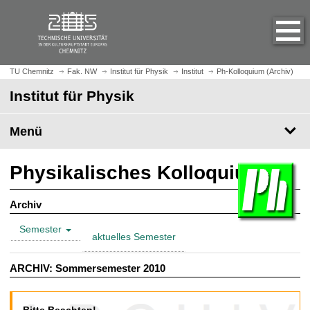
S
S
t
p
a
r
r
i
t
n
TU Chemnitz
Fak. NW
Institut für Physik
Institut
Ph-Kolloquium (Archiv)
s
g
Institut für Physik
e
e
i
z
t
Menü
u
e
m
a
H
Physikalisches Kolloquium
u
a
f
u
Archiv
r
p
u
t
Semester
f
aktuelles Semester
i
e
n
n
ARCHIV: Sommersemester 2010
h
a
l