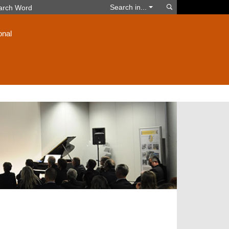
Search
Search in...
onal