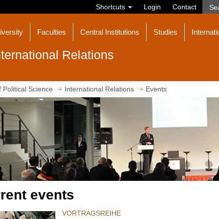
Shortcuts
Login
Contact
iversity
Faculties
Central Institutions
Studies
Internati
nternational Relations
f Political Science
International Relations
Events
rent events
VORTRAGSREIHE