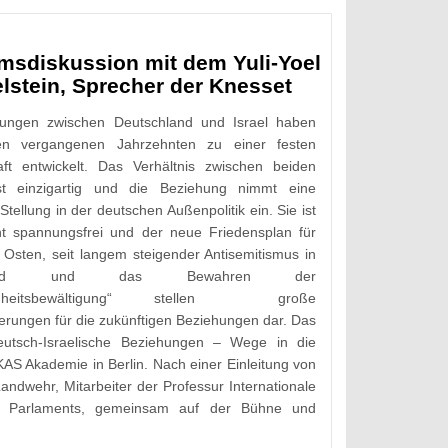
msdiskussion mit dem Yuli-Yoel
lstein, Sprecher der Knesset
hungen zwischen Deutschland und Israel haben
en vergangenen Jahrzehnten zu einer festen
aft entwickelt. Das Verhältnis zwischen beiden
st einzigartig und die Beziehung nimmt eine
tellung in der deutschen Außenpolitik ein. Sie ist
ht spannungsfrei und der neue Friedensplan für
Osten, seit langem steigender Antisemitismus in
hland und das Bewahren der
genheitsbewältigung“ stellen große
erungen für die zukünftigen Beziehungen dar. Das
utsch-Israelische Beziehungen – Wege in die
AS Akademie in Berlin. Nach einer Einleitung von
andwehr, Mitarbeiter der Professur Internationale
chen Parlaments, gemeinsam auf der Bühne und