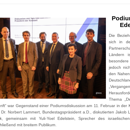
Podiu
Ede
Die Bezie
sich in d
Partnersch
Ländern i
besondere S
jedoch nic
den Nahen 
Deutsc
„Vergan
Herausford
Thema „De
nft“ war Gegenstand einer Podiumsdiskussion am 11. Februar in der K
. Dr. Norbert Lammert, Bundestagspräsident a.D., diskutierten Jakob L
tik, gemeinsam mit Yuli-Yoel Edelstein, Sprecher des israelis
hließend mit breitem Publikum.