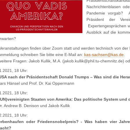
Präsidentschaftsk
Nachrichtenblasen od
Pandemie vorgab? A
Präsident der Vere
Expertengesprächen wo
Ausblick auf die komm
erwarten?
 Veranstaltungen finden über Zoom statt und werden technisch von der 
Anmeldung schreiben Sie bitte eine E-Mail an:
kas-sachsen@kas.de
.
weitere Fragen: Jakob Kullik, M.A. (jakob.kullik@phil.tu-chemnitz.de) o
1.2021, 18 Uhr:
USA nach der Präsidentschaft Donald Trumps – Was sind die Her
Lars Hänsel und Prof. Dr. Kai Oppermann
1.2021, 18 Uhr:
(UN)vereinigten Staaten von Amerika: Das politische System und d
Dr. Andrew B. Denison und Jakob Kullik
2.2021, 18 Uhr:
rbenhaufen oder Friedensnobelpreis? - Was haben vier Jahre 
racht?