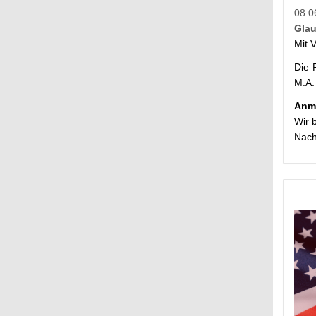
08.0
Glau
Mit 
Die 
M.A. 
Anm
Wir 
Nach