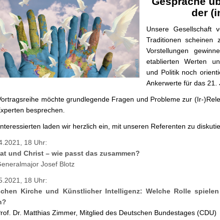
Gespräche üb
der (
Unsere Gesellschaft v
Traditionen scheinen 
Vorstellungen gewinne
etablierten Werten u
und Politik noch orien
Ankerwerte für das 21.
Vortragsreihe möchte grundlegende Fragen und Probleme zur (Ir-)Rele
Experten besprechen.
 Interessierten laden wir herzlich ein, mit unseren Referenten zu disku
4.2021, 18 Uhr:
at und Christ – wie passt das zusammen?
Generalmajor Josef Blotz
5.2021, 18 Uhr:
chen Kirche und Künstlicher Intelligenz: Welche Rolle spielen
h?
Prof. Dr. Matthias Zimmer, Mitglied des Deutschen Bundestages (CDU)